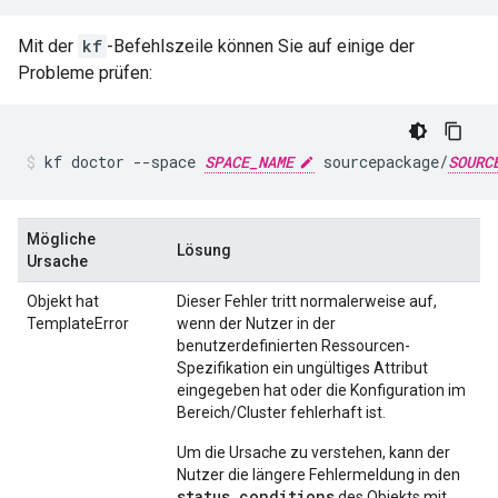
Mit der
kf
-Befehlszeile können Sie auf einige der
Probleme prüfen:
kf
doctor
--space
SPACE_NAME
sourcepackage/
SOURC
Mögliche
Lösung
Ursache
Objekt hat
Dieser Fehler tritt normalerweise auf,
TemplateError
wenn der Nutzer in der
benutzerdefinierten Ressourcen-
Spezifikation ein ungültiges Attribut
eingegeben hat oder die Konfiguration im
Bereich/Cluster fehlerhaft ist.
Um die Ursache zu verstehen, kann der
Nutzer die längere Fehlermeldung in den
status.conditions
des Objekts mit