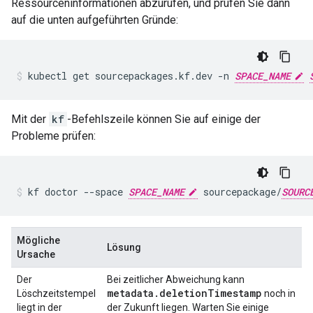
Ressourceninformationen abzurufen, und prüfen Sie dann
auf die unten aufgeführten Gründe:
kubectl
get
sourcepackages.kf.dev
-n
SPACE_NAME
Mit der
kf
-Befehlszeile können Sie auf einige der
Probleme prüfen:
kf
doctor
--space
SPACE_NAME
sourcepackage/
SOURC
Mögliche
Lösung
Ursache
Der
Bei zeitlicher Abweichung kann
metadata.deletionTimestamp
Löschzeitstempel
noch in
liegt in der
der Zukunft liegen. Warten Sie einige