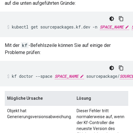
auf die unten aufgeführten Gründe:
kubectl
get
sourcepackages.kf.dev
-n
SPACE_NAME
Mit der
kf
-Befehlszeile können Sie auf einige der
Probleme prüfen:
kf
doctor
--space
SPACE_NAME
sourcepackage/
SOURC
Mögliche Ursache
Lösung
Objekt hat
Dieser Fehler tritt
Generierungsversionsabweichung.
normalerweise auf, wenn
der Kf-Controller die
neueste Version des