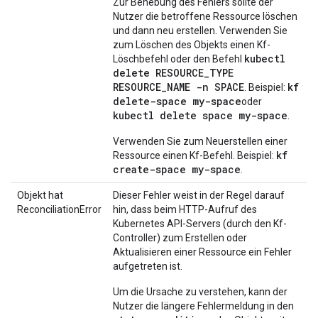
Zur Behebung des Fehlers sollte der
Nutzer die betroffene Ressource löschen
und dann neu erstellen. Verwenden Sie
zum Löschen des Objekts einen Kf-
kubectl
Löschbefehl oder den Befehl
delete RESOURCE_TYPE
RESOURCE_NAME -n SPACE
kf
. Beispiel:
delete-space my-space
oder
kubectl delete space my-space
.
Verwenden Sie zum Neuerstellen einer
kf
Ressource einen Kf-Befehl. Beispiel:
create-space my-space
.
Objekt hat
Dieser Fehler weist in der Regel darauf
ReconciliationError
hin, dass beim HTTP-Aufruf des
Kubernetes API-Servers (durch den Kf-
Controller) zum Erstellen oder
Aktualisieren einer Ressource ein Fehler
aufgetreten ist.
Um die Ursache zu verstehen, kann der
Nutzer die längere Fehlermeldung in den