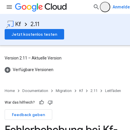
Anmelde
Kf
2.11
Jetzt kostenlos testen
Version 2.11 – Aktuelle Version
Verfügbare Versionen
Home
Documentation
Migration
Kf
2.11
Leitfäden
War das hilfreich?
Feedback geben
Fehlerbehebung bei Kf-