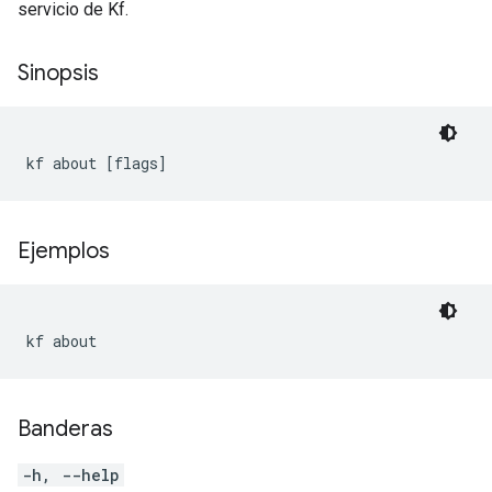
servicio de Kf.
Sinopsis
kf about [flags]
Ejemplos
kf about
Banderas
-h, --help