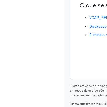
O que se 
VCAP_SE
Desassoci
Elimine o 
Exceto em caso de indicaç
amostras de código são l
Java é uma marca registrad
Última atualização 2026-0