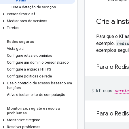
Redis
Use a deteção de serviços
Personalizar o Kf
Crie a ins
Mediadores de serviços
Tarefas
Para que o Kf a
Redes seguras
exemplo,
redi
Vista geral
exemplos seguin
Configure rotas e domínios
Configure um domínio personalizado
Para o Redi
Configure a entrada HTTPS
Configure políticas de rede
Use o controlo de acesso baseado em
funções
kf
cups
servic
Ative o isolamento de computação
Monitorize
,
registe e resolva
Para o Redi
problemas
Monitorize e registe
Resolver problemas