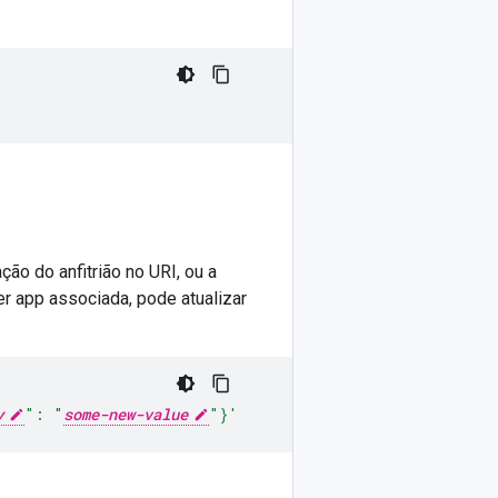
ão do anfitrião no URI, ou a
r app associada, pode atualizar
y
": "
some-new-value
"}'