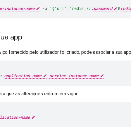
e-instance-name
-p
'{"uri":"redis://:
password
@
redi
sua app
iço fornecido pelo utilizador foi criado, pode associar a sua ap
e
application-name
service-instance-name
ara que as alterações entrem em vigor:
lication-name