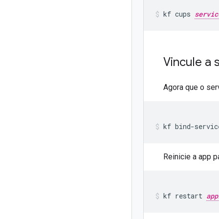
kf
cups
servic
Vincule a 
Agora que o serv
kf
bind-servic
Reinicie a app p
kf
restart
app