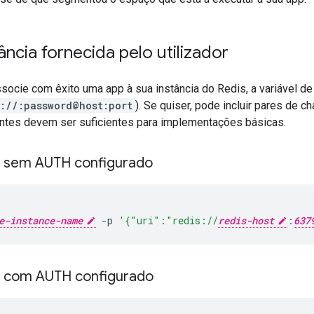
tância fornecida pelo utilizador
ssocie com êxito uma app à sua instância do Redis, a variável d
s://:password@host:port
). Se quiser, pode incluir pares de c
tes devem ser suficientes para implementações básicas.
s sem AUTH configurado
e-instance-name
-p
'{"uri":"redis://
redis-host
:
637
s com AUTH configurado