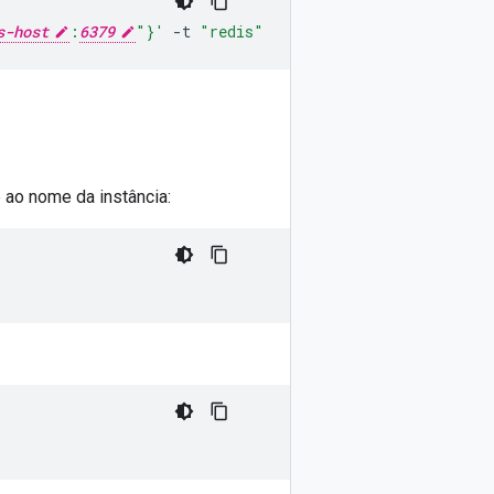
s-host
:
6379
"}'
-t
"redis"
p ao nome da instância: