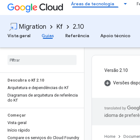
Áreas de tecnologia
F
Migration
Kf
2.10
Vista geral
Guias
Referência
Apoio técnico
Versão 2.10
Descubra o Kf 2
.
10
Versões dispo
Arquitetura e dependências do Kf
Diagramas de arquitetura de referência
do Kf
Começar
idioma de preferê
Vista geral
Início rápido
Home
Documen
Compare os serviços do Cloud Foundry