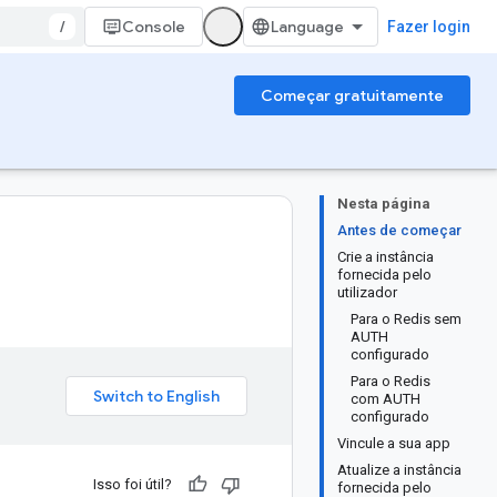
/
Console
Fazer login
Começar gratuitamente
Nesta página
Antes de começar
Crie a instância
fornecida pelo
utilizador
Para o Redis sem
AUTH
configurado
Para o Redis
com AUTH
configurado
Vincule a sua app
Atualize a instância
Isso foi útil?
fornecida pelo