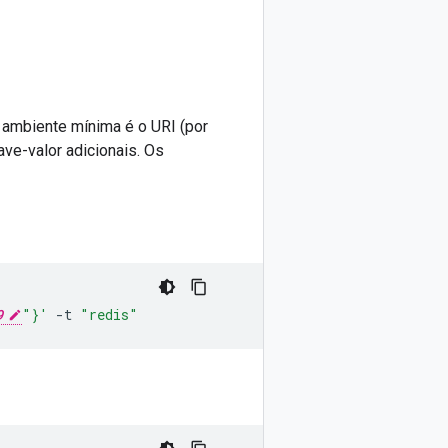
e ambiente mínima é o URI (por
have-valor adicionais. Os
9
"}'
-t
"redis"