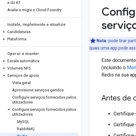
e do Kf
Config
Avalie e migre o Cloud Foundry
serviço
Instale
,
implemente e atualize
Candidaturas
Plataforma
Nota:
pode tirar part
quais uma app pode asso
Operar e manter
Este documento 
Escala automática
(incluindo o
Mem
Volumes NFS
Redis na sua ap
Serviços de apoio
Vista geral
Aprovisione serviços geridos
Antes de 
Configure serviços fornecidos pelos
utilizadores
Configure serviços fornecidos pelos
Certifique
utilizadores
My
SQL
Certifique
Rabbit
MQ
Certifique