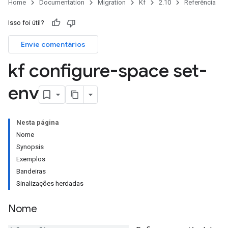
Home
Documentation
Migration
Kf
2.10
Referência
Isso foi útil?
Envie comentários
kf configure-space set-
env
Nesta página
Nome
Synopsis
Exemplos
Bandeiras
Sinalizações herdadas
Nome