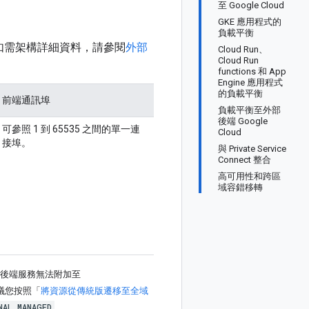
至 Google Cloud
GKE 應用程式的
負載平衡
如需架構詳細資料，請參閱
外部
Cloud Run、
Cloud Run
functions 和 App
Engine 應用程式
的負載平衡
前端通訊埠
負載平衡至外部
後端 Google
可參照 1 到 65535 之間的單一連
Cloud
接埠。
與 Private Service
Connect 整合
高可用性和跨區
域容錯移轉
後端服務無法附加至
議您按照「
將資源從傳統版遷移至全域
NAL_MANAGED
。