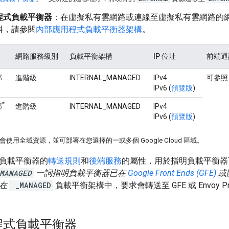
程式負載平衡器
：在虛擬私有雲網路或連線至虛擬私有雲網路的
料，請參閱
內部應用程式負載平衡器架構
。
網路服務級別
負載平衡架構
IP 位址
前端通
部
進階級
INTERNAL_MANAGED
IPv4
可參照 
IPv6 (
預覽版
)
*
部
進階級
INTERNAL_MANAGED
IPv4
IPv6 (
預覽版
)
使用全域資源，並可部署在您選擇的一或多個 Google Cloud 區域。
負載平衡器的
轉送規則
和
後端服務
的屬性，用於指明負載平衡器
MANAGED
一詞指明負載平衡器已在
Google Front Ends (GFE)
或
。在
_MANAGED
負載平衡架構中，要求會轉送至 GFE 或 Envoy Pr
程式負載平衡器