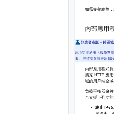
如需完整總覽，
內部應用
預先發布版 — 跨區
這項功能適用《
服務專屬
限。 詳情請參閱
推出階
內部應用程式負載
擴充 HTTP 
域的用戶端全域
負載平衡器會將流
也支援下列功能
終止 IPv6
層終止，透過