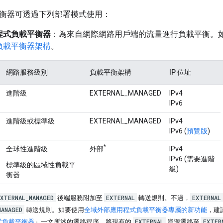
衡器可透過下列部署模式使用：
程式負載平衡器
：為來自網際網路用戶端的流量進行負載平衡。
負載平衡器架構
。
網路服務級別
負載平衡架構
IP 位址
進階級
EXTERNAL_MANAGED
IPv4
IPv6
進階級或標準級
EXTERNAL_MANAGED
IPv4
IPv6 (
預覽版
)
*
全球性進階級
外部
IPv4
IPv6 (需要進階
標準級的區域性負載平
級)
衡器
EXTERNAL_MANAGED
EXTERNAL
EXTERNAL
後端服務附加至
轉送規則。不過，
MANAGED
轉送規則。如要使用
全域外部應用程式負載平衡器專屬的新功能
，建
EXTERNAL
EXTER
式負載平衡器
」一文所述的遷移程序，將現有的
資源遷移至