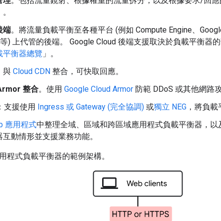
管理
。包括流量鏡射、根據權重的流量拆分，以及根據要求/回應
」。
後端
。將流量負載平衡至各種平台 (例如 Compute Engine、Google Kub
Run 等) 上代管的後端。 Google Cloud 後端支援取決於負載
載平衡器總覽
」。
。與
Cloud CDN
整合，可快取回應。
 Armor 整合
。使用
Google Cloud Armor
防範 DDoS 或其他網路
：支援使用
Ingress 或 Gateway (完全協調)
或
獨立 NEG
，將負載平
ub 應用程式
中整理全域、區域和跨區域應用程式負載平衡器，以及 
器互動情形並支援業務功能。
用程式負載平衡器的範例架構。