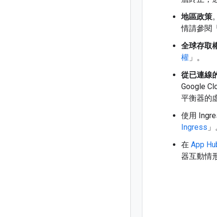
地區政策
情請參閱
全球存取
權
」。
從已連線
Google
平衡器的
使用 Ing
Ingress
」
在
App H
器互動情