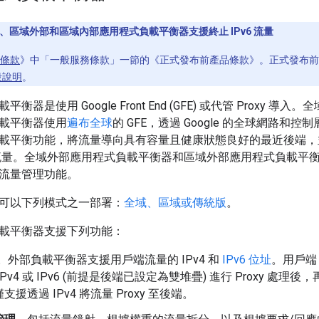
域、區域外部和區域內部應用程式負載平衡器支援終止 IPv6 流量
條款
》中「一般服務條款」一節的《正式發布前產品條款》。正式發布前
段說明
。
衡器是使用 Google Front End (GFE) 或代管 Proxy
載平衡器使用
遍布全球
的 GFE，透過 Google 的全球網路和
載平衡功能，將流量導向具有容量且健康狀態良好的最近後端，
(S) 流量。全域外部應用程式負載平衡器和區域外部應用程式負載
流量管理功能。
可以下列模式之一部署：
全域、區域或傳統版
。
載平衡器支援下列功能：
。外部負載平衡器支援用戶端流量的 IPv4 和
IPv6 位址
。用戶端 
IPv4 或 IPv6 (前提是後端已設定為雙堆疊) 進行 Proxy 
援透過 IPv4 將流量 Proxy 至後端。