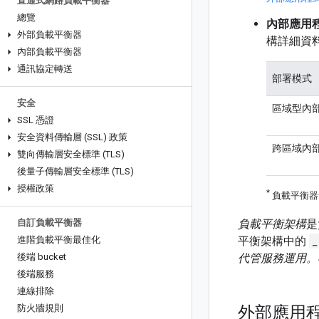
直通式網路負載平衡器
總覽
內部應用
外部負載平衡器
構詳細資
內部負載平衡器
通訊協定轉送
部署模式
安全
區域型內
SSL 憑證
安全資料傳輸層 (SSL) 政策
跨區域內
雙向傳輸層安全標準 (TLS)
後量子傳輸層安全標準 (TLS)
授權政策
*
負載平衡器會
自訂負載平衡器
負載平衡架構
是
進階負載平衡最佳化
平衡架構中的
_
後端 bucket
代管服務運用
後端服務
連線排除
外部應用
防火牆規則