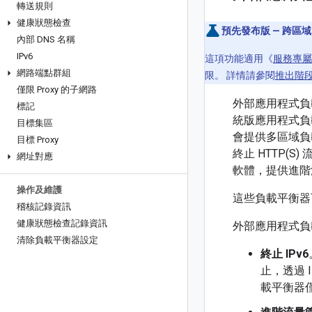
轉送規則
健康狀態檢查
預先發布版 — 跨區
內部 DNS 名稱
IPv6
這項功能適用《
服務專屬
網路端點群組
限。 詳情請參閱
推出階
僅限 Proxy 的子網路
外部應用程式負載平
標記
統版應用程式負
目標集區
會提供多區域負
目標 Proxy
終止 HTTP
網址對應
軟體，提供進階
操作及維護
這些負載平衡器
稽核記錄資訊
健康狀態檢查記錄資訊
外部應用程式負
清除負載平衡器設定
終止 IPv6
止，透過 
載平衡器僅支