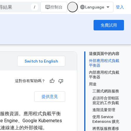
/
控制台
登入
免費試用
這個頁面中的內容
外部應用程式負載
。
平衡器
內部應用程式負載
平衡器
這對你有幫助嗎？
用途
三層式網路服務
提供意見
必須符合管轄區
規定的工作負載
進階流量管理
調度服務資源。應用程式負載平衡
使用 Service
gine、Google Kubernetes
Extensions 擴充
路或混合式連線連上的外部後端。
將舊版服務遷移