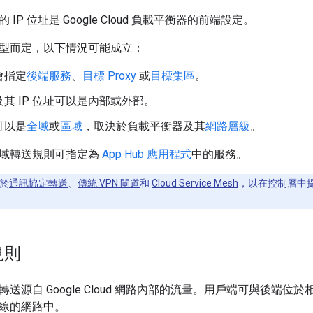
IP 位址是 Google Cloud 負載平衡器的前端設定。
型而定，以下情況可能成立：
會指定
後端服務
、
目標 Proxy
或
目標集區
。
其 IP 位址可以是內部或外部。
可以是
全域
或
區域
，取決於負載平衡器及其
網路層級
。
域轉送規則可指定為
App Hub 應用程式
中的服務。
於
通訊協定轉送
、
傳統 VPN 閘道
和
Cloud Service Mesh
，以在控制層中提供
規則
送源自 Google Cloud 網路內部的流量。用戶端可與後端位於相
線的網路中。