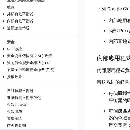
直通式網路負載平衡器
總覽
下列 Google
外部負載平衡器
內部應用
內部負載平衡器
通訊協定轉送
內部 Pro
內部直通
安全
SSL 憑證
安全資料傳輸層 (SSL) 政策
內部應用程
雙向傳輸層安全標準 (TLS)
後量子傳輸層安全標準 (TLS)
內部應用程式負載平衡
授權政策
轉送規則的範圍
自訂負載平衡器
每個
區域
進階負載平衡最佳化
平衡器的區域
後端 bucket
每個
跨區
後端服務
器的全域目標
連線排除
建立關聯
防火牆規則