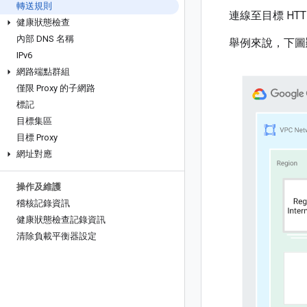
轉送規則
連線至目標 HTT
健康狀態檢查
內部 DNS 名稱
舉例來說，下圖
IPv6
網路端點群組
僅限 Proxy 的子網路
標記
目標集區
目標 Proxy
網址對應
操作及維護
稽核記錄資訊
健康狀態檢查記錄資訊
清除負載平衡器設定