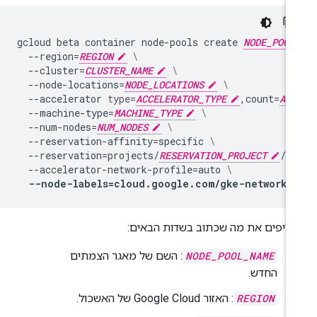
gcloud
beta
container
node-pools
create
NODE_POOL
--region
=
REGION
\
--cluster
=
CLUSTER_NAME
\
--node-locations
=
NODE_LOCATIONS
\
--accelerator
type
=
ACCELERATOR_TYPE
,count
=
ACC
--machine-type
=
MACHINE_TYPE
\
--num-nodes
=
NUM_NODES
\
--reservation-affinity
=
specific
\
--reservation
=
projects/
RESERVATION_PROJECT
/re
--accelerator-network-profile
=
auto
\
--node-labels
=
cloud.google.com/gke-networki
ליפים את מה שכתוב בשדות הבאים:
NODE_POOL_NAME
: השם של מאגר הצמתים
החדש.
REGION
: האזור Google Cloud של האשכול.