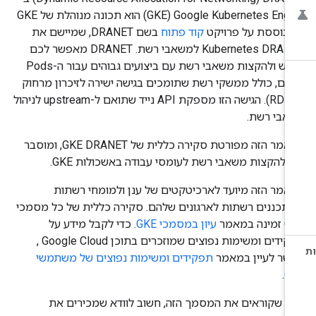
Google Kubernetes Engine‏ (GKE) הוא תכונה מנוהלת של GKE
בוססת על פרויקט
קוד פתוח
בשם DRANET, שמיישם את
Kubernetes DRA API למשאבי רשת. ‫DRANET מאפשר לכם
לבקש ולהקצות משאבי רשת עם ביצועים גבוהים עבור ה-Pods
כם, כולל ממשקי רשת שתומכים בגישה ישירה לזיכרון מרחוק
(RDMA). הגישה הזו מספקת API נייד שתואם ל-upstream לניהול
אבי רשת.
במאמר הזה מפורטת סקירה כללית של GKE DRANET, ומוסבר
ך להקצות משאבי רשת לעומסי עבודה באשכולות GKE.
אמר הזה מיועד לארכיטקטים של ענן ולמומחי רשתות
תכננים רשתות לארגונים שלהם. סקירה כללית של כל מסמכי
נה במאמר
עיון במסמכי GKE
. כדי לקבל מידע על
תפקידים ומשימות נפוצים שמוזכרים בתוכן Google Cloud ,
שר לעיין במאמר
תפקידים ומשימות נפוצים של משתמשי
.
G
ני שקוראים את המסמך הזה, חשוב לוודא שמכירים את