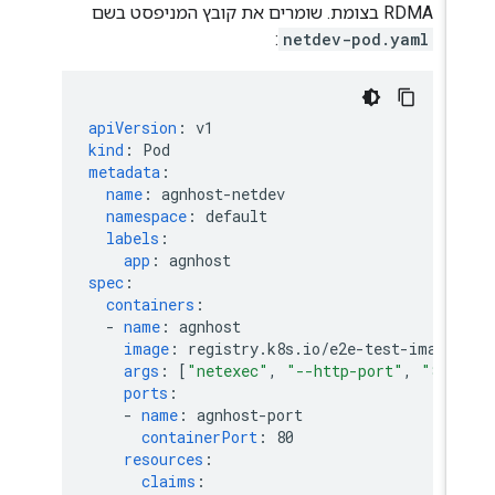
RDMA בצומת. שומרים את קובץ המניפסט בשם
:
netdev-pod.yaml
apiVersion
:
v1
kind
:
Pod
metadata
:
name
:
agnhost-netdev
namespace
:
default
labels
:
app
:
agnhost
spec
:
containers
:
-
name
:
agnhost
image
:
registry.k8s.io/e2e-test-images
args
:
[
"netexec"
,
"--http-port"
,
"80"
ports
:
-
name
:
agnhost-port
containerPort
:
80
resources
:
claims
: