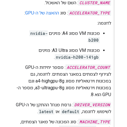
CLUSTER_NAME
: השם של האשכול.
ACCELERATOR_TYPE
: סוג
ההאצה של ה-GPU
:
לדוגמה:
מכונות VM מסוג A4: מזינים
nvidia-
.
b200
מכונות VM מסוג A3 Ultra: מזינים
.
nvidia-h200-141gb
ACCELERATOR_COUNT
: מספר יחידות ה-GPU
לצירוף לצמתים במאגר הצמתים. לדוגמה, גם
במכונות וירטואליות מסוג a4-highgpu-8g וגם
במכונות וירטואליות מסוג a3-ultragpu-8g, מספר ה-
GPU הוא 8.
DRIVER_VERSION
: גרסת מנהל ההתקן של ה-GPU
לשימוש. לדוגמה,
default
או
latest
.
MACHINE_TYPE
: סוג המכונה של מאגר הצמתים,