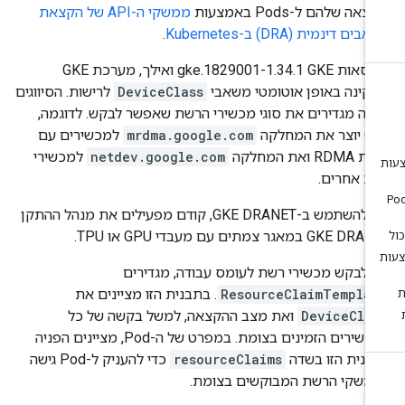
צאה שלהם ל-Pods באמצעות
ממשקי ה-API של הקצאת
ים דינמית (DRA) ב-Kubernetes
.
בגרסאות GKE‏ 1.34.1-gke.1829001 ואילך, מערכת GKE
קינה באופן אוטומטי משאבי
DeviceClass
לרישות. הסיווגים
לה מגדירים את סוגי מכשירי הרשת שאפשר לבקש. לדוגמה,
 את המחלקה
mrdma.google.com
למכשירים עם
RDM ואת המחלקה
netdev.google.com
למכשירי
ת אחרים.
כדי להשתמש ב-GKE DRANET, קודם מפעילים את מנהל ההתקן
GKE  במאגר צמתים עם מעבדי GPU או TPU.
י לבקש מכשירי רשת לעומס עבודה, מגדירים
ResourceClaimTemplat
. בתבנית הזו מציינים את
DeviceClas
ואת מצב ההקצאה, למשל בקשה של כל
המכשירים הזמינים בצומת. במפרט של ה-Pod, מציינים הפניה
בנית הזו בשדה
resourceClaims
כדי להעניק ל-Pod גישה
משקי הרשת המבוקשים בצומת.