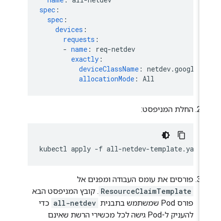
spec
:
spec
:
devices
:
requests
:
-
name
:
req-netdev
exactly
:
deviceClassName
:
netdev.google.c
allocationMode
:
All
החלת המניפסט:
kubectl
apply
-f
פורסים את עומס העבודה ומפנים אל
ResourceClaimTemplate
. קובץ המניפסט הבא
פורס Pod שמשתמש בתבנית
all-netdev
כדי
להעניק ל-Pod גישה לכל מכשירי הרשת שאינם