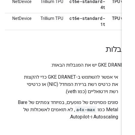
ct6e-standard-
NetDevice
Trillium TPU
TPU v6
4t
ct6e-standard-
NetDevice
Trillium TPU
TPU v6
1t
גבלות
אות:
אי אפשר להשתמש ב-GKE DRANET כדי להקצות
את כרטיס רשת ברירת המחדל (NIC) או כרטיסי
רשת וירטואליים (כמו veth).
סוגים מסוימים של מופעים, במיוחד צמתים של Bare
Metal כמו
a4x-max
, לא תואמים לאשכולות של
Autoscaling ו-Autopilot.