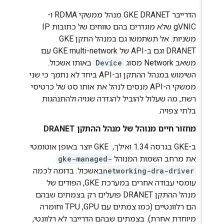
הדרייבר GKE DRANET מנהל ממשקי RDMA ו-
gVNIC שלא מוגדרים בהם טווחים של כתובות IP
משניות. אל תשתמשו גם במנהל התקן GKE
DRANET וגם ב-API של GKE multi-network עם
משאב Network מסוג
Device
באותו אשכול.
השימוש במנהל ההתקן וב-API ביחד לא נתמך כי שני
ממשקי ה-API מנסים לנהל את אותו סט של כרטיסי
רשת, מה שעלול להוביל להגדרה שגויה ולהתנהגות
בלתי צפויה.
מחזור חיים מנוהל של מנהל ההתקן DRANET
ב-GKE בגרסה 1.34 ואילך, ‏ GKE יוצר באופן אוטומטי
את מרחב השמות המנוהל
gke-managed-
networking-dra-driver
באשכול. בדומה לכמה
עומסי עבודה אחרים במערכת GKE, הפודים של
מנהל ההתקן DRANET פועלים רק בצמתים שבהם
הם רלוונטיים (כמו צמתים עם GPU,‏ TPU וחומרה
מיוחדת אחרת). בצמתים שבהם הדרייבר לא רלוונטי,