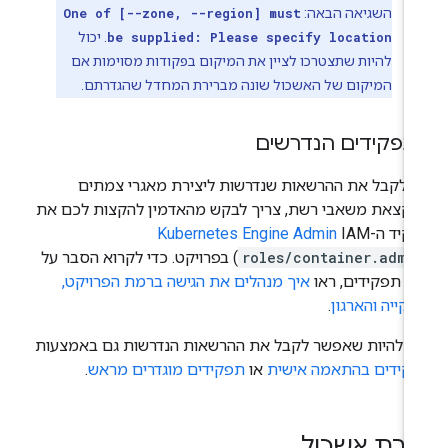
השגיאה הבאה:
One of [--zone, --region] must
be supplied: Please specify location
. יכול
להיות שתצטרכו לציין את המיקום בפקודות מסוימות אם
המיקום של האשכול שונה מברירת המחדל שהגדרתם.
פקידים הנדרשים
י לקבל את ההרשאות שנדרשות ליצירת מאגרי צמתים
הקצאת משאבי רשת, צריך לבקש מהאדמין להקצות לכם את
יד ה-IAM‏
Kubernetes Engine Admin
roles/container.admi
) בפרויקט. כדי לקרוא הסבר על
ן תפקידים, ראו
איך מנהלים את הגישה ברמת הפרויקט,
יקייה והארגון
.
ול להיות שאפשר לקבל את ההרשאות הנדרשות גם באמצעות
קידים בהתאמה אישית
או
תפקידים מוגדרים מראש
.
ירת אשכול