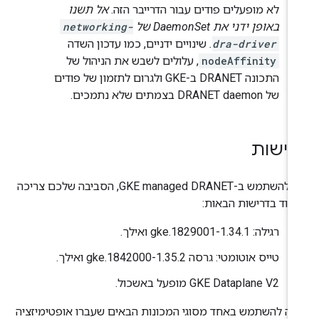
לא מופעלים פודים עבור הדרייבר הזה.
אל תשנו
באופן ידני את DaemonSet של
networking-
dra-driver
.
שינויים ידניים, כמו עדכון השדה
nodeAffinity
, עלולים לשבש את הניהול של
התכונה DRANET ב-GKE ולגרום לתזמון של פודים
של DRANET daemon בצמתים שלא נתמכים.
רישות
כדי להשתמש ב-GKE managed DRANET, הסביבה שלכם צריכה
מוד בדרישות הבאות:
רגילה: 1.34.1-gke.1829001 ואילך.
טייס אוטומטי: גרסה 1.35.2-gke.1842000 ואילך.
‫GKE Dataplane V2 מופעל באשכול.
בה להשתמש באחד מסוגי המכונות הבאים שעברו אופטימיזציה