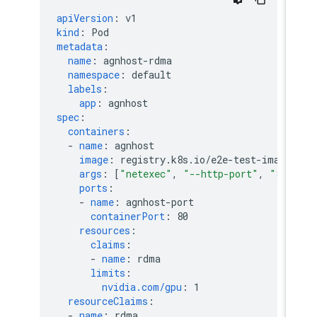
apiVersion
:
v1
kind
:
Pod
metadata
:
name
:
agnhost-rdma
namespace
:
default
labels
:
app
:
agnhost
spec
:
containers
:
-
name
:
agnhost
image
:
registry.k8s.io/e2e-test-images
args
:
[
"netexec"
,
"--http-port"
,
"80"
ports
:
-
name
:
agnhost-port
containerPort
:
80
resources
:
claims
:
-
name
:
rdma
limits
:
nvidia.com/gpu
:
1
resourceClaims
:
-
name
:
rdma