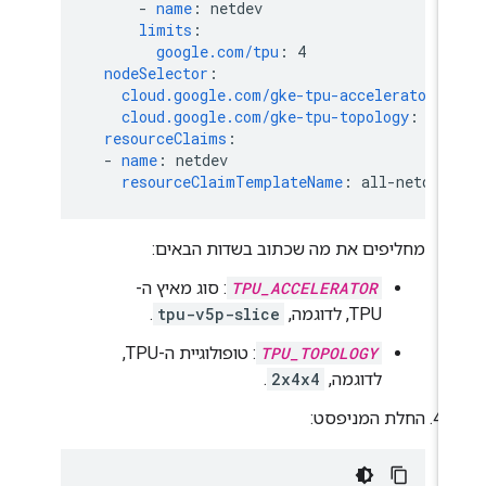
-
name
:
netdev
limits
:
google.com/tpu
:
4
nodeSelector
:
cloud.google.com/gke-tpu-accelerator
:
cloud.google.com/gke-tpu-topology
:
TPU
resourceClaims
:
-
name
:
netdev
resourceClaimTemplateName
:
all-netdev
מחליפים את מה שכתוב בשדות הבאים:
TPU_ACCELERATOR
: סוג מאיץ ה-
TPU, לדוגמה,
tpu-v5p-slice
.
TPU_TOPOLOGY
: טופולוגיית ה-TPU,
לדוגמה,
2x4x4
.
החלת המניפסט: