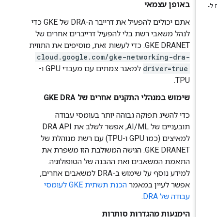
באופן עצמאי
אתם יכולים להפעיל את דרייבר ה-DRA של GKE כדי
לנהל משאבי רשת בלי להפעיל דרייברים אחרים של
GKE DRANET. כדי לעשות זאת, מוסיפים את התווית
cloud.google.com/gke-networking-dra-
driver=true
למאגר צמתים עם מעבדי GPU ו-
TPU.
שימוש במנהלי התקנים אחרים של GKE DRA
כדי להשיג תפוקה גבוהה יותר בעומסי עבודה
תובעניים של AI/ML, אפשר לשלב את DRA API
למאיצים (כמו GPU ו-TPU) עם רשת מנוהלת של
GKE DRANET. הגישה המשולבת הזו משפרת את
התאמת המשאבים ואת ההבנה של הטופולוגיה.
למידע נוסף על שימוש ב-DRA למשאבים אחרים,
אפשר לעיין במאמר
הכנת תשתית GKE לעומסי
עבודה של DRA
.
הימנעות מהגדרות סותרות