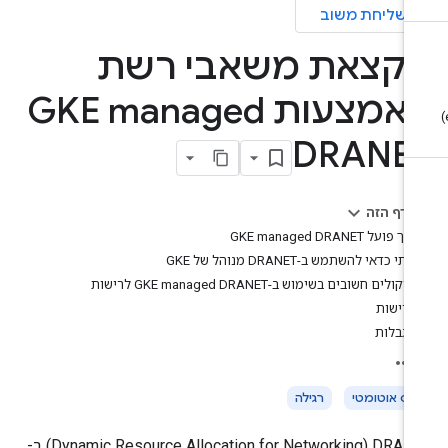
שליחת משוב
קצאת משאבי רשת
באמצעות GKE managed
DRANE
בדף הזה
איך פועל GKE managed DRANET
מתי כדאי להשתמש ב-DRANET מנוהל של GKE
שיקולים חשובים בשימוש ב-GKE managed DRANET לרישות
דרישות
מגבלות
ייס אוטומטי
רגילה
‫DRANET‏ (Dynamic Resource Allocation for Networking) ב-