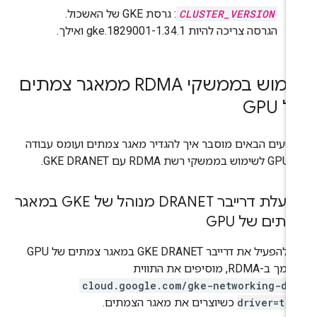
CLUSTER_VERSION
: גרסת GKE של האשכול.
הגרסה צריכה להיות 1.34.1-gke.1829001 ואילך.
שימוש בממשקי RDMA ממאגר צמתים
 GPU
טעים הבאים מוסבר איך להגדיר מאגר צמתים ועומס עבודה
ת RDMA עם GKE DRANET.
הפעלת דרייבר DRANET מנוהל של GKE במאגר
תים של GPU
כדי להפעיל את דרייבר GKE DRANET במאגר צמתים של GPU
ב-RDMA, מוסיפים את התווית
cloud.google.com/gke-networking-dr
driver=tru
כשיוצרים את מאגר הצמתים.