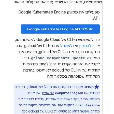
ני שמתחילים, חשוב לוודא שביצעתם את הפעולות הבאות:
מפעילים את ממשק Google Kubernetes Engine
API.
הפעלת Google Kubernetes Engine API
כדי להשתמש ב-CLI של Google Cloud למשימה הזו,
צריך
להתקין
ואז
לאתחל
את ה-CLI של gcloud. אם
התקנתם בעבר את ה-CLI של gcloud, מריצים את
הפקודה
gcloud components update
כדי
לקבל את הגרסה העדכנית. יכול להיות שגרסאות
קודמות של ה-CLI של gcloud לא יתמכו בהרצת
הפקודות שמופיעות במסמך הזה.
הערה:
אם כבר התקנתם את ה-CLI של gcloud, הקפידו
להגדיר את
compute/region
המאפיין
. אם אתם
משתמשים בעיקר באשכולות אזוריים, עליכם להגדיר את
compute/zone
במקום זאת. אם מגדירים מיקום ברירת
מחדל, אפשר להימנע משגיאות ב-CLI של gcloud כמו