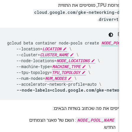
סת TPU, מוסיפים את התווית
cloud.google.com/gke-networking-dr
.
driver=tru
gcloud
beta
container
node-pools
create
NODE_POOL
--location
=
LOCATION
\
--cluster
=
CLUSTER_NAME
\
--node-locations
=
NODE_LOCATIONS
\
--machine-type
=
MACHINE_TYPE
\
--tpu-topology
=
TPU_TOPOLOGY
\
--num-nodes
=
NUM_NODES
\
--accelerator-network-profile
=
auto
\
--node-labels
=
cloud.google.com/gke-network
ליפים את מה שכתוב בשדות הבאים:
NODE_POOL_NAME
: השם של מאגר הצמתים
החדש.