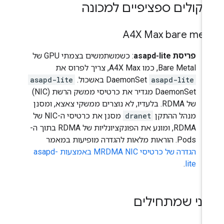
קולים ספציפיים למכונה
A4X Max bare met
פריסת asapd-lite
: כשמשתמשים בצמתי GPU של
Bare Metal, כמו A4X Max, צריך לפרוס את
asapd-lite
DaemonSet באשכול. ‫
asapd-lite
DaemonSet מגדיר את כרטיסי ממשק הרשת (NIC)
של RDMA. בלעדיו, לא נוצרים ממשקי צאצא, ומסנן
מנהל ההתקן
dranet
מסנן את כרטיסי ה-NIC של
RDMA, ומונע את הפונקציונליות של RDMA בתוך ה-
Pods. הוראות מלאות להגדרה מופיעות במאמר
הגדרה של כרטיסי MRDMA NIC באמצעות asapd-
.
lite
פני שמתחילים