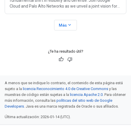
fundamental shift in visibility and defense. Join Google
Cloud and Palo Alto Networks as we unveil a joint vision for
securing agentic
expand_more
Más
¿Te ha resultado útil?
A menos que se indique lo contrario, el contenido de esta página está
sujeto a la
licencia Reconocimiento 4.0 de Creative Commons
y las
muestras de código están sujetas a la
licencia Apache 2.0
. Para obtener
más información, consulta las
políticas del sitio web de Google
Developers
. Java es una marca registrada de Oracle o sus afiliados.
Última actualización: 2026-01-14 (UTC).