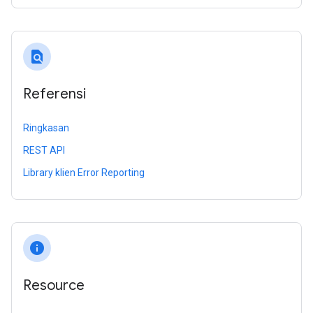
find_in_page
Referensi
Ringkasan
REST API
Library klien Error Reporting
info
Resource