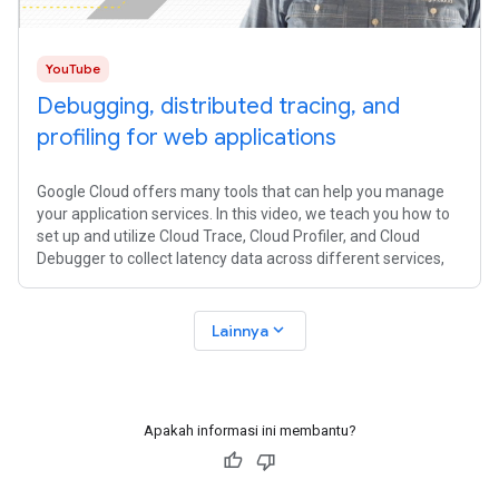
YouTube
Debugging, distributed tracing, and
profiling for web applications
Google Cloud offers many tools that can help you manage
your application services. In this video, we teach you how to
set up and utilize Cloud Trace, Cloud Profiler, and Cloud
Debugger to collect latency data across different services,
expand_more
Lainnya
Apakah informasi ini membantu?