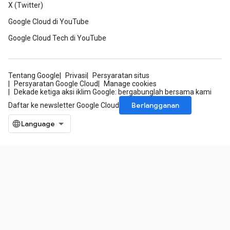
X (Twitter)
Google Cloud di YouTube
Google Cloud Tech di YouTube
Tentang Google
Privasi
Persyaratan situs
Persyaratan Google Cloud
Manage cookies
Dekade ketiga aksi iklim Google: bergabunglah bersama kami
Berlangganan
Daftar ke newsletter Google Cloud