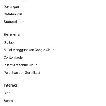
Dukungan
Catatan Rilis
Status sistem
Referensi
GitHub
Mulai Menggunakan Google Cloud
Contoh kode
Pusat Arsitektur Cloud
Pelatihan dan Sertifikasi
Interaksi
Blog
Acara