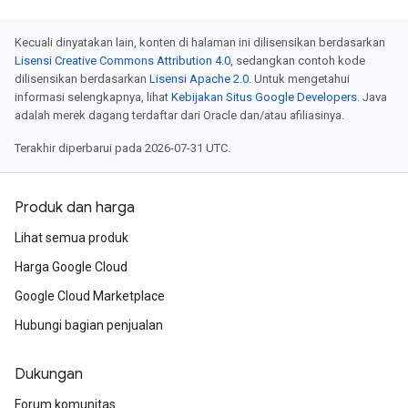
Kecuali dinyatakan lain, konten di halaman ini dilisensikan berdasarkan
Lisensi Creative Commons Attribution 4.0
, sedangkan contoh kode
dilisensikan berdasarkan
Lisensi Apache 2.0
. Untuk mengetahui
informasi selengkapnya, lihat
Kebijakan Situs Google Developers
. Java
adalah merek dagang terdaftar dari Oracle dan/atau afiliasinya.
Terakhir diperbarui pada 2026-07-31 UTC.
Produk dan harga
Lihat semua produk
Harga Google Cloud
Google Cloud Marketplace
Hubungi bagian penjualan
Dukungan
Forum komunitas