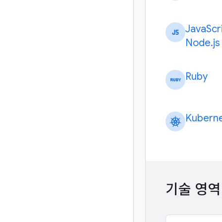
Java
Scr
Node
.
js
Ruby
Kubern
기술 영역