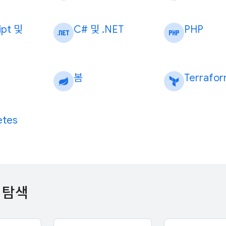
ipt 및
C# 및
.
NET
PHP
봄
Terrafo
etes
 탐색