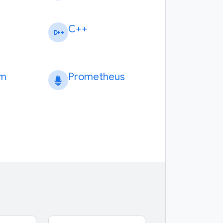
C++
rm
Prometheus