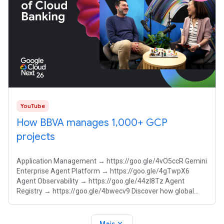
YouTube
How BBVA manages 1,000+ GCP
projects
Application Management → https://goo.gle/4vO5ccR Gemini
Enterprise Agent Platform → https://goo.gle/4gTwpX6
Agent Observability → https://goo.gle/44zI8Tz Agent
Registry → https://goo.gle/4bwecv9 Discover how global
banking giant BBVA scales its
expand_more
Mais