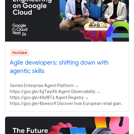
YouTube
Agile developers: shifting down with
agentic skills
Gemini Enterprise Agent Platform →
https://goo.gle/4gTwpX6 Agent Observability →
https://goo.gle/44zI8Tz Agent Registry →
https://goo.gle/4bwecv9 Discover how European retail giant
MediaMarktSaturn Technology scales developer velocity
using Google