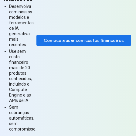
Desenvolva
com nossos
modelos e
ferramentas
de IA
generativa
mais
Comece a usar sem custos financeiros
recentes.
Use sem
custo
financeiro
mais de 20
produtos
conhecidos,
incluindo o
Compute
Engine e as
APIs de IA.
Sem
cobranças
automáticas,
sem
compromisso.