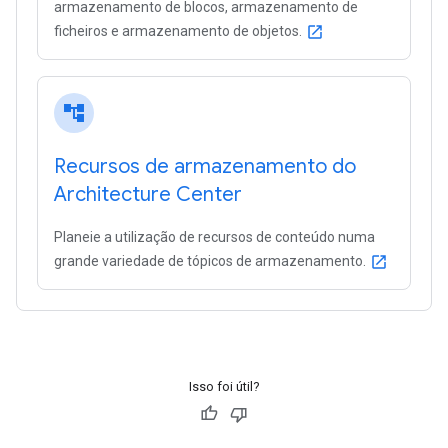
armazenamento de blocos, armazenamento de
ficheiros e armazenamento de objetos.
open_in_new
account_tree
Recursos de armazenamento do
Architecture Center
Planeie a utilização de recursos de conteúdo numa
grande variedade de tópicos de armazenamento.
open_in_new
Isso foi útil?