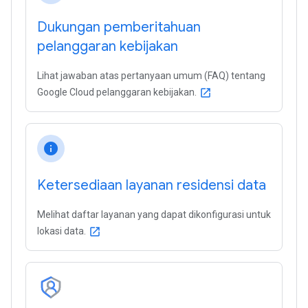
Dukungan pemberitahuan
pelanggaran kebijakan
Lihat jawaban atas pertanyaan umum (FAQ) tentang
Google Cloud pelanggaran kebijakan.
open_in_new
info
Ketersediaan layanan residensi data
Melihat daftar layanan yang dapat dikonfigurasi untuk
lokasi data.
open_in_new