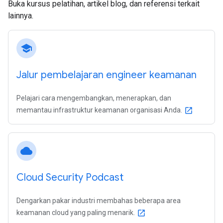
Buka kursus pelatihan, artikel blog, dan referensi terkait
lainnya.
school
Jalur pembelajaran engineer keamanan
Pelajari cara mengembangkan, menerapkan, dan
memantau infrastruktur keamanan organisasi Anda.
open_in_new
cloud
Cloud Security Podcast
Dengarkan pakar industri membahas beberapa area
keamanan cloud yang paling menarik.
open_in_new