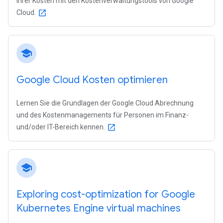
Ihrer Kosten mit den Kostenverwaltungstools von Google
Cloud.
open_in_new
school
Google Cloud Kosten optimieren
Lernen Sie die Grundlagen der Google Cloud Abrechnung
und des Kostenmanagements für Personen im Finanz-
und/oder IT-Bereich kennen.
open_in_new
school
Exploring cost-optimization for Google
Kubernetes Engine virtual machines