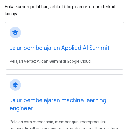
Buka kursus pelatihan, artikel blog, dan referensi terkait
lainnya.
school
Jalur pembelajaran Applied AI Summit
Pelajari Vertex AI dan Gemini di Google Cloud.
school
Jalur pembelajaran machine learning
engineer
Pelajari cara mendesain, membangun, memproduksi,
mengoptimalkan, mengoperasikan, dan memelihara sistem