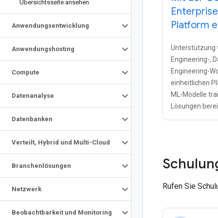
Übersichtsseite ansehen
Enterpris
Platform e
Anwendungsentwicklung
Unterstützung 
Anwendungshosting
Engineering-, 
Engineering-Wo
Compute
einheitlichen P
ML-Modelle trai
Datenanalyse
Lösungen berei
Datenbanken
Verteilt
,
Hybrid und Multi-Cloud
Schulun
Branchenlösungen
Rufen Sie Schul
Netzwerk
Beobachtbarkeit und Monitoring