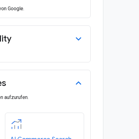
 von Google.
ity
es
n aufzurufen.