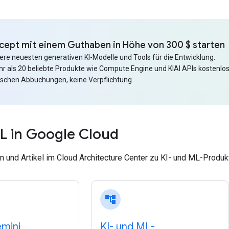
cept mit einem Guthaben in Höhe von 300 $ starten
ere neuesten generativen KI-Modelle und Tools für die Entwicklung.
r als 20 beliebte Produkte wie Compute Engine und KIAI APIs kostenlos
schen Abbuchungen, keine Verpflichtung.
L in Google Cloud
 und Artikel im Cloud Architecture Center zu KI- und ML-Produkt
account_tree
emini
KI- und ML-