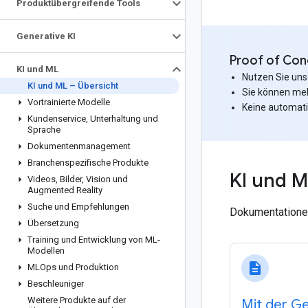
Produktübergreifende Tools
Generative KI
Proof of Con
KI und ML
Nutzen Sie uns
KI und ML – Übersicht
Sie können meh
Vortrainierte Modelle
Keine automati
Kundenservice
,
Unterhaltung und
Sprache
Dokumentenmanagement
Branchenspezifische Produkte
KI und M
Videos
,
Bilder
,
Vision und
Augmented Reality
Suche und Empfehlungen
Dokumentationen
Übersetzung
Training und Entwicklung von ML-
Modellen
description
MLOps und Produktion
Beschleuniger
Weitere Produkte auf der
Mit der G