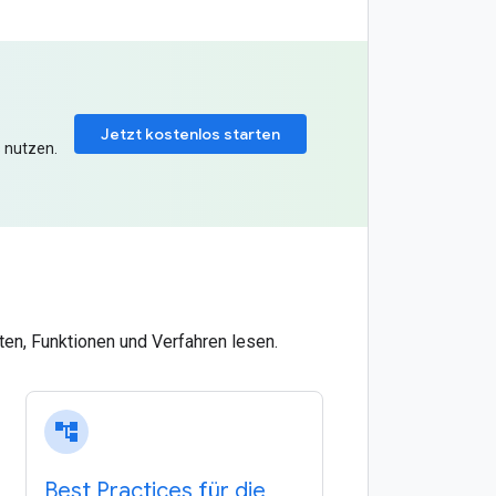
Jetzt kostenlos starten
 nutzen.
en, Funktionen und Verfahren lesen.
account_tree
Best Practices für die