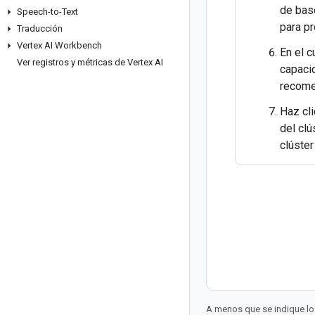
de base
Speech-to-Text
para pr
Traducción
Vertex AI Workbench
En el 
Ver registros y métricas de Vertex AI
capacid
recome
Haz cl
del clú
clúster
A menos que se indique lo 