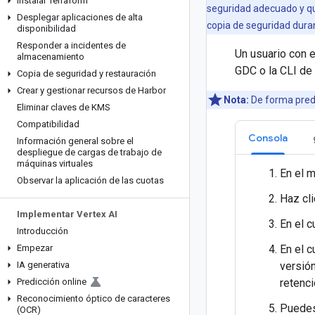
Instalar Terraform
seguridad adecuado y q
Desplegar aplicaciones de alta
copia de seguridad duran
disponibilidad
Responder a incidentes de
Un usuario con 
almacenamiento
GDC o la CLI de 
Copia de seguridad y restauración
Crear y gestionar recursos de Harbor
Nota:
De forma pred
Eliminar claves de KMS
Compatibilidad
Consola
Información general sobre el
despliegue de cargas de trabajo de
máquinas virtuales
En el m
Observar la aplicación de las cuotas
Haz cl
Implementar Vertex AI
En el 
Introducción
Empezar
En el 
IA generativa
versión
Predicción online
retenci
Reconocimiento óptico de caracteres
Puedes 
(OCR)