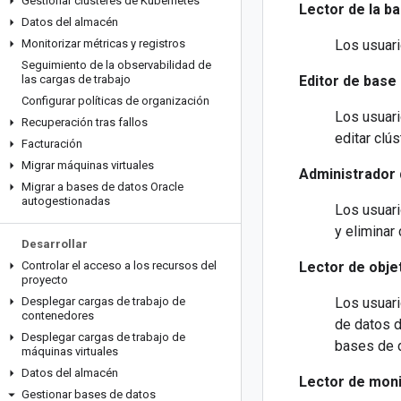
Gestionar clústeres de Kubernetes
Lector de la b
Datos del almacén
Monitorizar métricas y registros
Los usuari
Seguimiento de la observabilidad de
las cargas de trabajo
Editor de base
Configurar políticas de organización
Los usuari
Recuperación tras fallos
editar clú
Facturación
Migrar máquinas virtuales
Administrador 
Migrar a bases de datos Oracle
autogestionadas
Los usuari
y eliminar
Desarrollar
Controlar el acceso a los recursos del
Lector de obje
proyecto
Desplegar cargas de trabajo de
Los usuari
contenedores
de datos d
Desplegar cargas de trabajo de
bases de d
máquinas virtuales
Datos del almacén
Lector de moni
Gestionar bases de datos