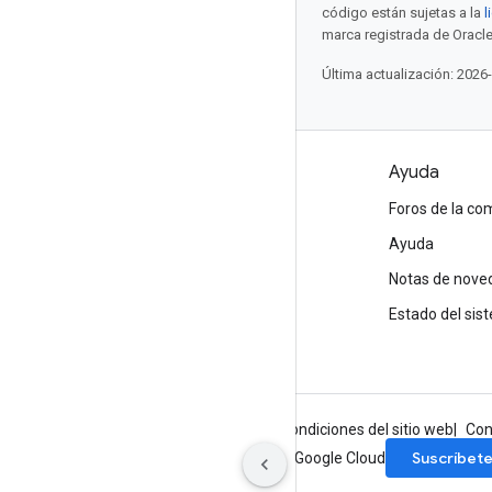
código están sujetas a la
l
marca registrada de Oracle
Última actualización: 2026
Productos y precios
Ayuda
Ver todos los productos
Foros de la c
Precios de Google Cloud
Ayuda
Google Cloud Marketplace
Notas de nove
Contactar con Ventas
Estado del sis
Información de Google
Privacidad
Condiciones del sitio web
Con
Suscríbet
Regístrate en el boletín informativo de Google Cloud