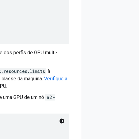
e dos perfis de GPU multi-
s.resources.limits
à
a classe da máquina.
Verifique a
GPU.
 de uma GPU de um nó
a2-