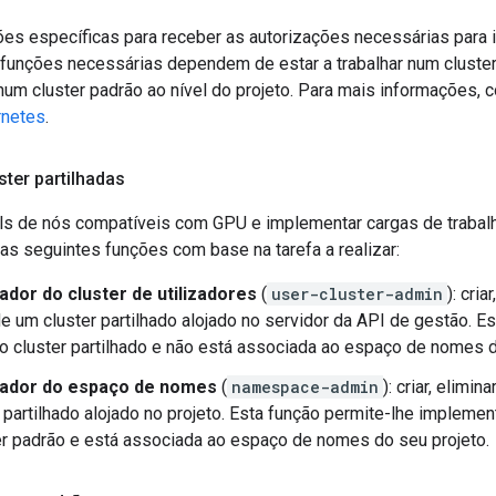
ões específicas para receber as autorizações necessárias par
 funções necessárias dependem de estar a trabalhar num cluster 
num cluster padrão ao nível do projeto. Para mais informações, 
rnetes
.
ter partilhadas
ols de nós compatíveis com GPU e implementar cargas de trabal
 as seguintes funções com base na tarefa a realizar:
ador do cluster de utilizadores
(
user-cluster-admin
): cria
e um cluster partilhado alojado no servidor da API de gestão. Es
 cluster partilhado e não está associada ao espaço de nomes d
rador do espaço de nomes
(
namespace-admin
): criar, elimin
 partilhado alojado no projeto. Esta função permite-lhe impleme
r padrão e está associada ao espaço de nomes do seu projeto.