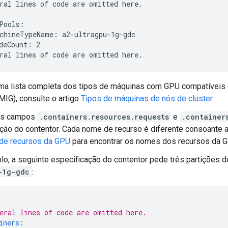
ral lines of code are omitted here.

Pools:

chineTypeName: a2-ultragpu-1g-gdc

deCount: 2

ma lista completa dos tipos de máquinas com GPU compatíveis 
(MIG), consulte o artigo
Tipos de máquinas de nós de cluster
.
os campos
.containers.resources.requests
e
.container
ção do contentor. Cada nome de recurso é diferente consoante 
 de recursos da GPU
para encontrar os nomes dos recursos da 
lo, a seguinte especificação do contentor pede três partições
-1g-gdc
:
eral lines of code are omitted here.
iners
: