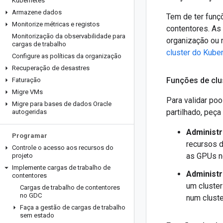
Kubernetes
Armazene dados
Tem de ter funç
Monitorize métricas e registos
contentores. As
Monitorização da observabilidade para
organização ou 
cargas de trabalho
cluster do Kube
Configure as políticas da organização
Recuperação de desastres
Funções de clus
Faturação
Migre VMs
Para validar po
Migre para bases de dados Oracle
partilhado, peça
autogeridas
Administr
Programar
recursos d
Controle o acesso aos recursos do
as GPUs no
projeto
Implemente cargas de trabalho de
Administ
contentores
um cluster
Cargas de trabalho de contentores
no GDC
num cluste
Faça a gestão de cargas de trabalho
sem estado