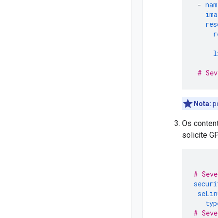
-
nam
ima
res
r
l
# Sev
Nota:
po
Os conten
solicite G
# Seve
securi
seLin
typ
# Seve