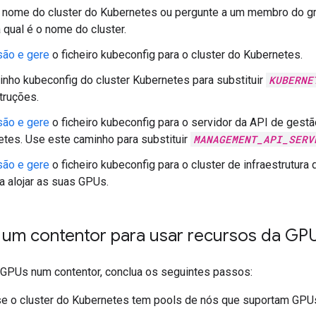
o nome do cluster do Kubernetes ou pergunte a um membro do g
 qual é o nome do cluster.
são e gere
o ficheiro kubeconfig para o cluster do Kubernetes.
nho kubeconfig do cluster Kubernetes para substituir
KUBERNE
truções.
são e gere
o ficheiro kubeconfig para o servidor da API de gestão
tes. Use este caminho para substituir
MANAGEMENT_API_SERV
são e gere
o ficheiro kubeconfig para o cluster de infraestrutura
a alojar as suas GPUs.
 um contentor para usar recursos da GP
 GPUs num contentor, conclua os seguintes passos:
se o cluster do Kubernetes tem pools de nós que suportam GPU