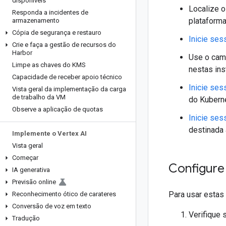
disponíveis
Localize 
Responda a incidentes de
plataforma
armazenamento
Cópia de segurança e restauro
Inicie ses
Crie e faça a gestão de recursos do
Harbor
Use o cami
Limpe as chaves do KMS
nestas ins
Capacidade de receber apoio técnico
Inicie ses
Vista geral da implementação da carga
de trabalho da VM
do Kuberne
Observe a aplicação de quotas
Inicie ses
destinada 
Implemente o Vertex AI
Vista geral
Começar
Configure
IA generativa
Previsão online
Para usar estas
Reconhecimento ótico de carateres
Conversão de voz em texto
Verifique 
Tradução