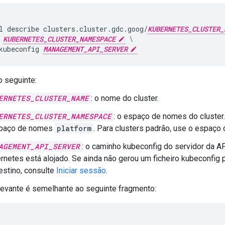
l
describe
clusters.cluster.gdc.goog/
KUBERNETES_CLUSTER_
KUBERNETES_CLUSTER_NAMESPACE
\
kubeconfig
MANAGEMENT_API_SERVER
o seguinte:
ERNETES_CLUSTER_NAME
: o nome do cluster.
ERNETES_CLUSTER_NAMESPACE
: o espaço de nomes do cluster.
paço de nomes
platform
. Para clusters padrão, use o espaço 
AGEMENT_API_SERVER
: o caminho kubeconfig do servidor da AP
rnetes está alojado. Se ainda não gerou um ficheiro kubeconfig 
estino, consulte
Iniciar sessão
.
levante é semelhante ao seguinte fragmento: