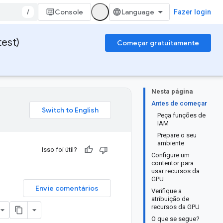
/
Console
Fazer login
test)
Começar gratuitamente
Nesta página
Antes de começar
Peça funções de
IAM
Prepare o seu
ambiente
Isso foi útil?
Configure um
contentor para
usar recursos da
GPU
Envie comentários
Verifique a
atribuição de
recursos da GPU
O que se segue?