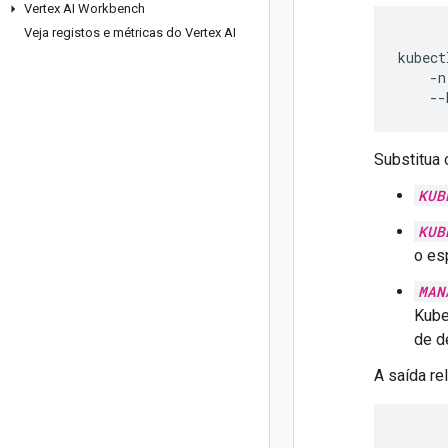
Vertex AI Workbench
Veja registos e métricas do Vertex AI
kubect
-n
--
Substitua 
KUB
KUB
o es
MAN
Kube
de d
A saída re