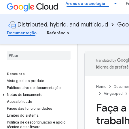
Áreas de tecnologia
F
Distributed, hybrid, and multicloud
Goog
Documentação
Referência
idioma de preferê
Descubra
Vista geral do produto
Home
Documen
Públicos-alvo de documentação
Air-gapped
Notas de lançamento
Acessibilidade
Faça a
Fases das funcionalidades
Limites do sistema
trabal
Política de descontinuação e apoio
técnico de software