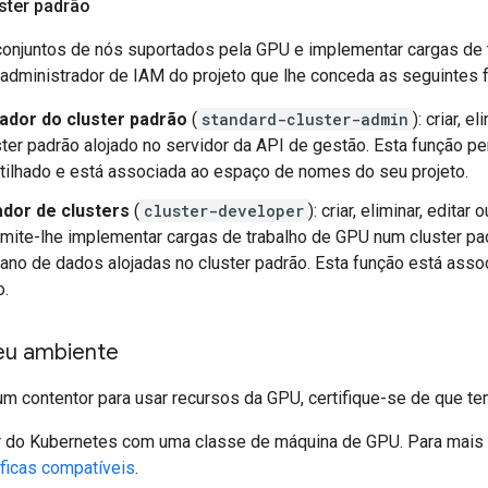
ster padrão
 conjuntos de nós suportados pela GPU e implementar cargas de 
 administrador de IAM do projeto que lhe conceda as seguintes 
ador do cluster padrão
(
standard-cluster-admin
): criar, 
ter padrão alojado no servidor da API de gestão. Esta função pe
rtilhado e está associada ao espaço de nomes do seu projeto.
dor de clusters
(
cluster-developer
): criar, eliminar, edita
rmite-lhe implementar cargas de trabalho de GPU num cluster p
ano de dados alojadas no cluster padrão. Esta função está as
o.
eu ambiente
 um contentor para usar recursos da GPU, certifique-se de que t
r do Kubernetes com uma classe de máquina de GPU. Para mais 
ficas compatíveis
.