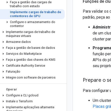
Funções de clu
Faça a gestão das cargas de
trabalho com estado
Para validar os
Implemente cargas de trabalho de
contentores de GPU
padrão, peça ao
Configure o armazenamento do
contentor
Administr
Implemente cargas de trabalho de
de um clus
máquinas virtuais
cluster pa
Armazene dados
Programa
Faça a gestão de bases de dados
função pe
Serviços do Marketplace
APIs do pl
Faça a gestão das chaves do KMS
seu projet
Certificate Authority Service
Faturação
Integre com software de parceiros
Prepare o s
Operar
Para configurar
Configure a CLI gcloud
Um cluste
Instale o Terraform
Placas grá
Implemente aplicações altamente