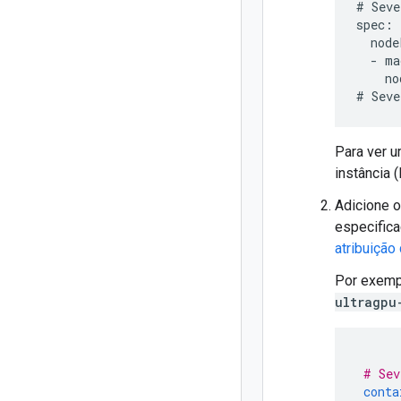
# Seve
spec:

  node
  - ma
    no
Para ver u
instância 
Adicione 
especifica
atribuição
Por exemp
ultragpu
# Sev
conta