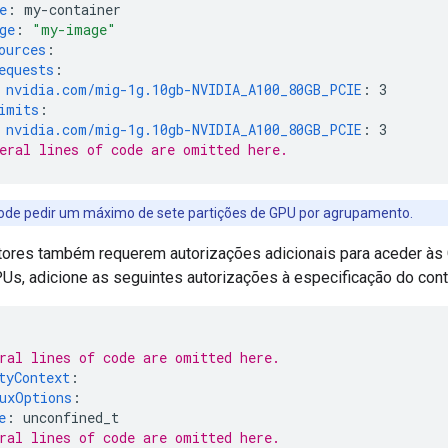
e
:
my-container
ge
:
"my-image"
ources
:
equests
:
nvidia.com/mig-1g.10gb-NVIDIA_A100_80GB_PCIE
:
3
imits
:
nvidia.com/mig-1g.10gb-NVIDIA_A100_80GB_PCIE
:
3
eral lines of code are omitted here.
de pedir um máximo de sete partições de GPU por agrupamento.
tores também requerem autorizações adicionais para aceder às 
PUs, adicione as seguintes autorizações à especificação do cont
ral lines of code are omitted here.
tyContext
:
uxOptions
:
e
:
unconfined_t
ral lines of code are omitted here.