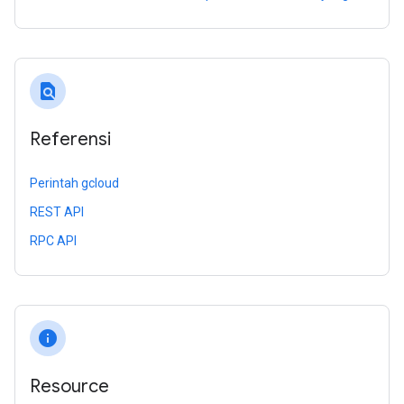
find_in_page
Referensi
Perintah gcloud
REST API
RPC API
info
Resource