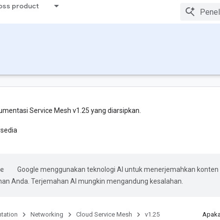
ross product
mentasi Service Mesh v1.25 yang diarsipkan.
rsedia
Google menggunakan teknologi AI untuk menerjemahkan konten
ihan Anda. Terjemahan AI mungkin mengandung kesalahan.
tation
Networking
Cloud Service Mesh
v1.25
Apaka