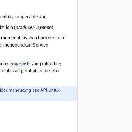
tuk jaringan aplikasi.
m lain (
produsen layanan
).
da membuat layanan backend baru
t
menggunakan Service
yanan
payment
yang dihosting
 melakukan perubahan tersebut.
dak mendukung Istio API. Untuk