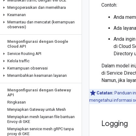
Merutekan traffic dengan VM GCE
Contoh:
Mengoperasikan dan memelihara
Keamanan
Anda memi
Memantau dan mencatat (kemampuan
observasi)
Ada layan
Anda ingi
Mengonfigurasi dengan Google
di Cloud S
Cloud API
Directory 
Service Routing API
Kelola traffic
Dalam model ini
Kemampuan observasi
di Service Direc
Menambahkan keamanan layanan
Namun, jika lay
Mengonfigurasi dengan Gateway
Catatan:
Panduan in
API
mengetahui informasi s
Ringkasan
Menyiapkan Gateway untuk Mesh
Menyiapkan mesh layanan file bantuan
Logging
Envoy di GKE
Menyiapkan service mesh g
RPC tanpa
proxy di GKE