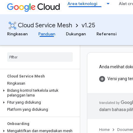
Area teknologi
Alat c
Cloud Service Mesh
v1.25
Ringkasan
Panduan
Dukungan
Referensi
Anda melihat doku
Cloud Service Mesh
Versi yang te
Ringkasan
Bidang kontrol terkelola untuk
pelanggan lama
Fitur yang didukung
Platform yang didukung
dalam bahasa pil
Onboarding
Home
Documen
Mengaktifkan dan menyediakan mesh