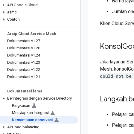
Nama laya
API Google Cloud
Jumlah end
asmcli
Contoh
Klien Cloud Serv
Arsip Cloud Service Mesh
Dokumentasi v1
.
27
Konsol
Go
Dokumentasi v1
.
26
Dokumentasi v1
.
24
Jika layanan Ser
Dokumentasi v1
.
23
Mesh, konsolGo
Dokumentasi v1
.
22
could not be
Dokumentasi v1
.
21
Dokumentasi lama
Langkah b
Berintegrasi dengan Service Directory
Ringkasan
Menyiapkan integrasi
Pelajari c
Kemampuan observasi
Pelajari c
API load balancing