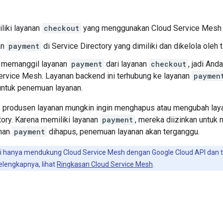
liki layanan
checkout
yang menggunakan Cloud Service Mesh un
an
payment
di Service Directory yang dimiliki dan dikelola oleh ti
n memanggil layanan
payment
dari layanan
checkout
, jadi An
ervice Mesh. Layanan backend ini terhubung ke layanan
paymen
untuk penemuan layanan.
, produsen layanan mungkin ingin menghapus atau mengubah la
tory. Karena memiliki layanan
payment
, mereka diizinkan untuk
anan
payment
dihapus, penemuan layanan akan terganggu.
i hanya mendukung Cloud Service Mesh dengan Google Cloud API dan ti
elengkapnya, lihat
Ringkasan Cloud Service Mesh
.