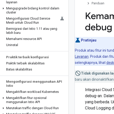
layanan
Panduan
Mengupgrade bidang kontrol dalam
Kemam
cluster
Mengonfigurasi Cloud Service
Mesh untuk Cloud Run
debug 
Bermigrasi dari Istio 1
.
11 atau yang
lebih baru
Memahami resource API
Pratinjau
Uninstal
Produk atau fitur ini t
Layanan
. Produk dan fi
Praktik terbaik konfigurasi
selengkapnya, lihat
desk
Praktik terbaik skalabilitas
Batas skalabilitas
Tidak digunakan la
baru akan dinonaktifkan
Mengonfigurasi menggunakan API
Istio
Integrasi Cloud
Mengaktifkan workload Kubernetes
debug-an. Dalam
Mengaktifkan fitur opsional
yang berbeda. U
menggunakan Istio API
Cloud Logging d
Merutekan traffic dengan Cloud Run