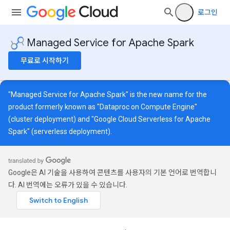
로그인
Managed Service for Apache Spark
무료로 시작하기
"Managed Service for Apache Spark" is the new name for the
product formerly known as "Dataproc on Compute Engine"
(cluster deployment) and "Google Cloud Serverless for Apache
Spark" (serverless deployment).
Google은 AI 기술을 사용하여 콘텐츠를 사용자의 기본 언어로 번역합니
다. AI 번역에는 오류가 있을 수 있습니다.