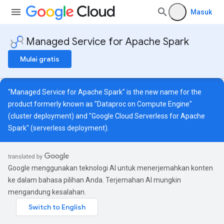
Masuk
Managed Service for Apache Spark
Mulai gratis
"Managed Service for Apache Spark" is the new name for the
product formerly known as "Dataproc on Compute Engine"
(cluster deployment) and "Google Cloud Serverless for Apache
Spark" (serverless deployment).
Google menggunakan teknologi AI untuk menerjemahkan konten
ke dalam bahasa pilihan Anda. Terjemahan AI mungkin
mengandung kesalahan.