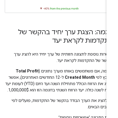
וגמה: הצגת ערך יחיד בהקשר של
תקדמות לקראת יעד
שרות נוספת לתצוגה חזותית של ערך יחיד היא להציג ערך
קשר של התקדמות לקראת יעד.
וגמה, אם משתמשים באותו מערך נתונים (
Total Profit
ובץ לפי
Created Month
ל-12 החודשים האחרונים), אפשר
להציג את הרווח הכולל מתחילת השנה ועד היום (YTD) לעומת יעד
וח לשנה כולה. יעד הרווח השנתי בדוגמה הזו הוא 1,000,000$.
י להציג את הערך הבודד בהקשר של התקדמות, פועלים לפי
לבים הבאים.
נת התכונה 'אפשרויות נוספות':