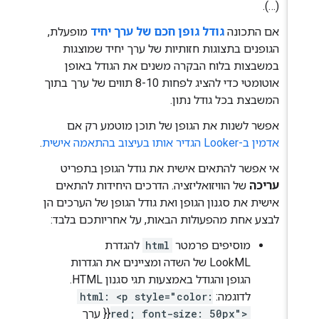
(…).
אם התכונה
גודל גופן חכם של ערך יחיד
מופעלת,
הגופנים בתצוגות חזותיות של ערך יחיד שמוצגות
במשבצות בלוח הבקרה משנים את הגודל באופן
אוטומטי כדי להציג לפחות 8-10 תווים של ערך בתוך
המשבצת בכל גודל נתון.
אפשר לשנות את הגופן של תוכן מוטמע רק אם
אדמין ב-Looker הגדיר אותו בעיצוב בהתאמה אישית
.
אי אפשר להתאים אישית את גודל הגופן בתפריט
עריכה
של הוויזואליזציה. הדרכים היחידות להתאים
אישית את סגנון הגופן ואת גודל הגופן של הערכים הן
לבצע אחת מהפעולות הבאות, על אחריותכם בלבד:
מוסיפים פרמטר
html
להגדרת
LookML של השדה ומציינים את הגדרות
הגופן והגודל באמצעות תגי סגנון HTML.
לדוגמה:
html: <p style="color:
red; font-size: 50px">
{{
ערך