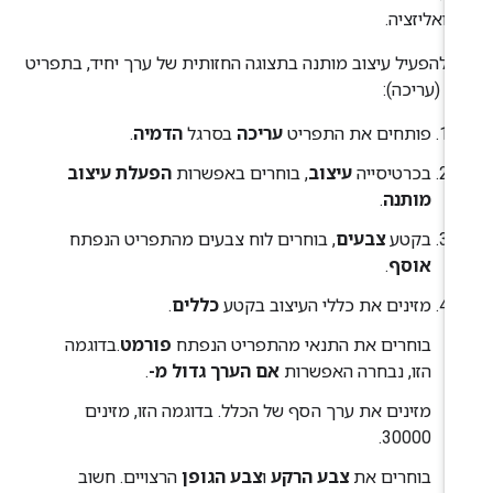
יזואליזציה.
י להפעיל עיצוב מותנה בתצוגה החזותית של ערך יחיד, בתפריט
Ed
(עריכה):
פותחים את התפריט
עריכה
בסרגל
הדמיה
.
בכרטיסייה
עיצוב
, בוחרים באפשרות
הפעלת עיצוב
מותנה
.
בקטע
צבעים
, בוחרים לוח צבעים מהתפריט הנפתח
אוסף
.
מזינים את כללי העיצוב בקטע
כללים
.
בוחרים את התנאי מהתפריט הנפתח
פורמט
.בדוגמה
הזו, נבחרה האפשרות
אם הערך גדול מ-
.
מזינים את ערך הסף של הכלל. בדוגמה הזו, מזינים
30000.
בוחרים את
צבע הרקע
ו
צבע הגופן
הרצויים. חשוב