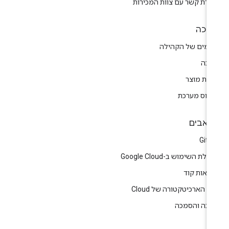
צירת קשר עם צוות המכירות
יכה
רומים של הקהילה
יכה
רות מוצר
טוס מערכת
אבים
GitH
לת השימוש ב-Google Cloud
גמאות קוד
ז הארכיטקטורה של Cloud
רכה והסמכה