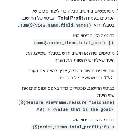
משתמשים בחישוב טבלה כדי ליצור סכום של
הערכים בעמודה
Total Profit
. הביטוי של החישוב
בטבלה הוא
sum(${view_name.field_name})
.
בדוגמה הזו, הביטוי הוא
.
sum(${order_items.total_profit})
מוסיפים שדה או חישוב חדש בטבלה שמייצג את
היעד שאליו יש להשוות את הערך.
אם יוצרים חישוב בטבלה, צריך להציג את הערך
כ
מדד
כדי שהוא ייכלל בהדמיה.
בביטוי החישוב, מכפילים מדד באפס ומוסיפים את
שווי היעד:
(${measure_viewname.measure_fieldname}
.
*0) + <value that is the goal>
בדוגמה הזו, הביטוי הוא
(${order_items.total_profit}*0) +