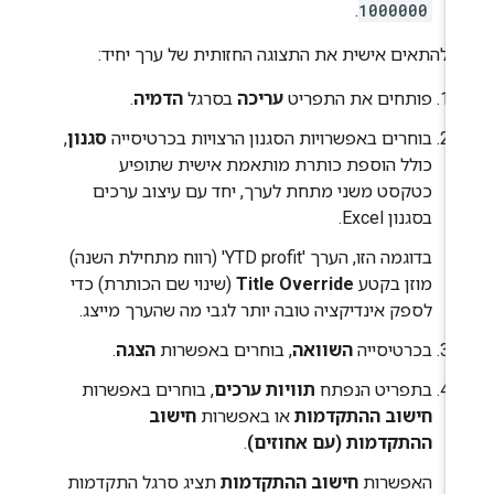
.
1000000
י להתאים אישית את התצוגה החזותית של ערך יחיד:
פותחים את התפריט
עריכה
בסרגל
הדמיה
.
בוחרים באפשרויות הסגנון הרצויות בכרטיסייה
סגנון
,
כולל הוספת כותרת מותאמת אישית שתופיע
כטקסט משני מתחת לערך, יחד עם עיצוב ערכים
בסגנון Excel.
בדוגמה הזו, הערך 'YTD profit' (רווח מתחילת השנה)
מוזן בקטע
Title Override
(שינוי שם הכותרת) כדי
לספק אינדיקציה טובה יותר לגבי מה שהערך מייצג.
בכרטיסייה
השוואה
, בוחרים באפשרות
הצגה
.
בתפריט הנפתח
תוויות ערכים
, בוחרים באפשרות
חישוב ההתקדמות
או באפשרות
חישוב
ההתקדמות (עם אחוזים)
.
האפשרות
חישוב ההתקדמות
תציג סרגל התקדמות