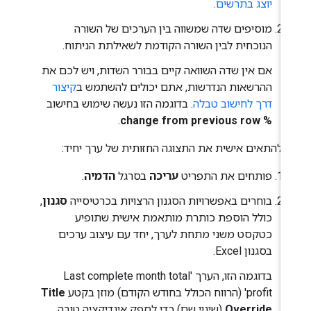
יוצג בתרשים.
מוסיפים שדה שמשווה בין הערכים של השורה
הנוכחית לבין השורה הקודמת לשאילתת הניתוח.
אם אין שדה השוואה קיים בבורר השדות, ויש לכם את
ההרשאות הנדרשות, אתם יכולים להשתמש ב
קיצור
דרך לחישוב טבלה
. בדוגמה הזו נעשה שימוש בחישוב
.
% change from previous row
י להתאים אישית את התצוגה החזותית של ערך יחיד:
פותחים את התפריט
עריכה
בסרגל
הדמיה
.
בוחרים באפשרויות הסגנון הרצויות בכרטיסייה
סגנון
,
כולל הוספת כותרת מותאמת אישית שתופיע
כטקסט משני מתחת לערך, יחד עם עיצוב ערכים
בסגנון Excel.
בדוגמה הזו, הערך 'Last complete month total
profit' (הרווח הכולל בחודש הקודם) מוזן בקטע
Title
Override
(שינוי שם) כדי לספק אינדיקציה טובה