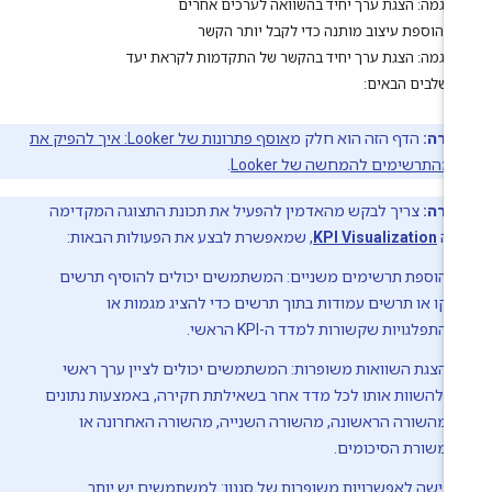
דוגמה: הצגת ערך יחיד בהשוואה לערכים אחרים
הוספת עיצוב מותנה כדי לקבל יותר הקשר
דוגמה: הצגת ערך יחיד בהקשר של התקדמות לקראת יעד
השלבים הבאים:
ערה:
הדף הזה הוא חלק מ
אוסף פתרונות של Looker: איך להפיק את
מהתרשימים להמחשה של Looker
.
ערה:
צריך לבקש מהאדמין להפעיל את תכונת התצוגה המקדימה
שה
KPI Visualization
, שמאפשרת לבצע את הפעולות הבאות:
הוספת תרשימים משניים: המשתמשים יכולים להוסיף תרשים
קו או תרשים עמודות בתוך תרשים כדי להציג מגמות או
התפלגויות שקשורות למדד ה-KPI הראשי.
הצגת השוואות משופרות: המשתמשים יכולים לציין ערך ראשי
ולהשוות אותו לכל מדד אחר בשאילתת חקירה, באמצעות נתונים
מהשורה הראשונה, מהשורה השנייה, מהשורה האחרונה או
משורת הסיכומים.
גישה לאפשרויות משופרות של סגנון: למשתמשים יש יותר