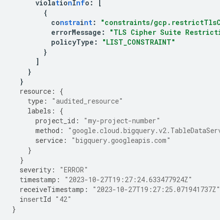
viola
t
io
n
I
nf
o
:
[
{
co
nstra
i
nt
:
"constraints/gcp.restrictTls
errorMessage
:
"TLS Cipher Suite Restrict
policyType
:
"LIST_CONSTRAINT"
}
]
}
}
resource
:
{
t
ype
:
"audited_resource"
labels
:
{
projec
t
_id
:
"my-project-number"
me
t
hod
:
"google.cloud.bigquery.v2.TableDataSer
service
:
"bigquery.googleapis.com"
}
}
severi
t
y
:
"ERROR"
t
imes
ta
mp
:
"2023-10-27T19:27:24.633477924Z"
receiveTimes
ta
mp
:
"2023-10-27T19:27:25.071941737Z
i
nsert
Id
"42"
}