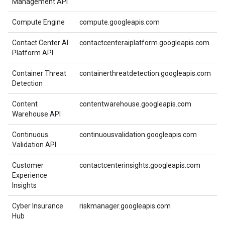
Management API
Compute Engine
compute.googleapis.com
Contact Center AI
contactcenteraiplatform.googleapis.com
Platform API
Container Threat
containerthreatdetection.googleapis.com
Detection
Content
contentwarehouse.googleapis.com
Warehouse API
Continuous
continuousvalidation.googleapis.com
Validation API
Customer
contactcenterinsights.googleapis.com
Experience
Insights
Cyber Insurance
riskmanager.googleapis.com
Hub