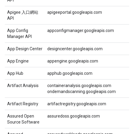
API
Apigee 入口網站
apigeeportal.googleapis.com
API
App Config
appconfigmanager.googleapis.com
Manager API
App Design Center
designcenter.googleapis.com
App Engine
appengine.googleapis.com
App Hub
apphub.googleapis.com
Artifact Analysis
containeranalysis.googleapis.com
ondemandscanning.googleapis.com
Artifact Registry
artifactregistry.googleapis.com
Assured Open
assuredoss.googleapis.com
Source Software