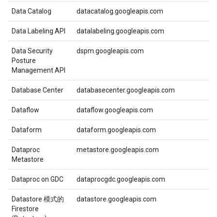
Data Catalog
datacatalog.googleapis.com
Data Labeling API
datalabeling.googleapis.com
Data Security
dspm.googleapis.com
Posture
Management API
Database Center
databasecenter.googleapis.com
Dataflow
dataflow.googleapis.com
Dataform
dataform.googleapis.com
Dataproc
metastore.googleapis.com
Metastore
Dataproc on GDC
dataprocgdc.googleapis.com
Datastore 模式的
datastore.googleapis.com
Firestore