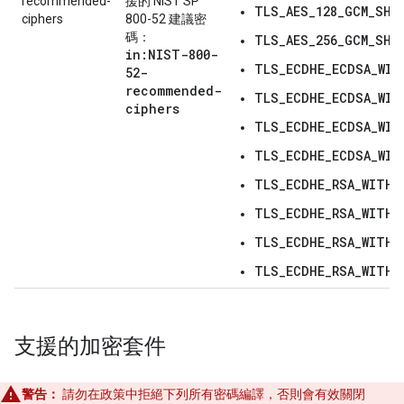
recommended-
援的 NIST SP
TLS_AES_128_GCM_SHA
ciphers
800-52 建議密
碼：
TLS_AES_256_GCM_SHA
in:NIST-800-
TLS_ECDHE_ECDSA_WIT
52-
recommended-
TLS_ECDHE_ECDSA_WIT
ciphers
TLS_ECDHE_ECDSA_WIT
TLS_ECDHE_ECDSA_WIT
TLS_ECDHE_RSA_WITH_
TLS_ECDHE_RSA_WITH_
TLS_ECDHE_RSA_WITH_
TLS_ECDHE_RSA_WITH_
支援的加密套件
警告：
請勿在政策中拒絕下列所有密碼編譯，否則會有效關閉