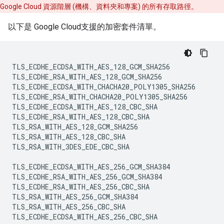
Google Cloud 資源階層 (機構、資料夾和專案) 的所有存取路徑。
以下是 Google Cloud支援的加密套件清單。
TLS_ECDHE_ECDSA_WITH_AES_128_GCM_SHA256

TLS_ECDHE_RSA_WITH_AES_128_GCM_SHA256

TLS_ECDHE_ECDSA_WITH_CHACHA20_POLY1305_SHA256

TLS_ECDHE_RSA_WITH_CHACHA20_POLY1305_SHA256

TLS_ECDHE_ECDSA_WITH_AES_128_CBC_SHA

TLS_ECDHE_RSA_WITH_AES_128_CBC_SHA

TLS_RSA_WITH_AES_128_GCM_SHA256

TLS_RSA_WITH_AES_128_CBC_SHA

TLS_RSA_WITH_3DES_EDE_CBC_SHA

TLS_ECDHE_ECDSA_WITH_AES_256_GCM_SHA384

TLS_ECDHE_RSA_WITH_AES_256_GCM_SHA384

TLS_ECDHE_RSA_WITH_AES_256_CBC_SHA

TLS_RSA_WITH_AES_256_GCM_SHA384

TLS_RSA_WITH_AES_256_CBC_SHA

TLS_ECDHE_ECDSA_WITH_AES_256_CBC_SHA
