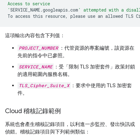
Access to service
'
SERVICE_NAME.googleapis.com
' attempted with a disal
To
access
this
resource,
please
use
an
allowed
TLS
C
這項輸出內容包含下列值：
PROJECT_NUMBER
：代管資源的專案編號，該資源在
先前的指令中已參照。
SERVICE_NAME
：受「限制 TLS 加密套件」政策封鎖
的適用範圍內服務名稱。
TLS_Cipher_Suite_X
：要求中使用的 TLS 加密套
件。
Cloud 稽核記錄範例
系統也會產生稽核記錄項目，以利進一步監控、發出快訊或
偵錯。稽核記錄項目與下列範例類似：