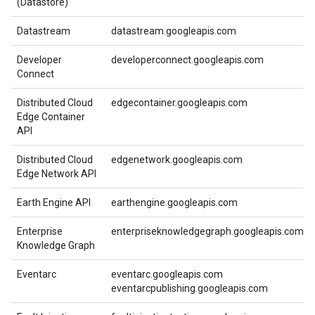
(Datastore)
Datastream
datastream.googleapis.com
Developer
developerconnect.googleapis.com
Connect
Distributed Cloud
edgecontainer.googleapis.com
Edge Container
API
Distributed Cloud
edgenetwork.googleapis.com
Edge Network API
Earth Engine API
earthengine.googleapis.com
Enterprise
enterpriseknowledgegraph.googleapis.com
Knowledge Graph
Eventarc
eventarc.googleapis.com
eventarcpublishing.googleapis.com