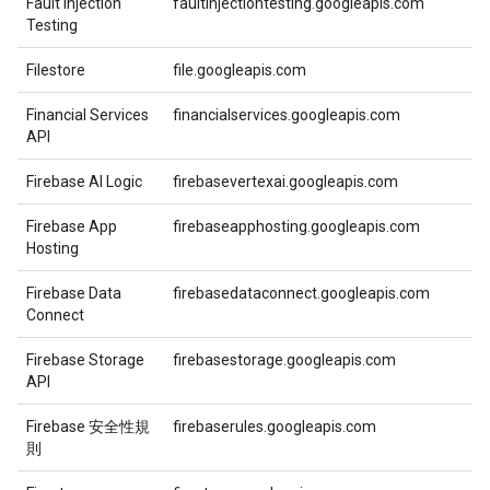
Fault Injection
faultinjectiontesting.googleapis.com
Testing
Filestore
file.googleapis.com
Financial Services
financialservices.googleapis.com
API
Firebase AI Logic
firebasevertexai.googleapis.com
Firebase App
firebaseapphosting.googleapis.com
Hosting
Firebase Data
firebasedataconnect.googleapis.com
Connect
Firebase Storage
firebasestorage.googleapis.com
API
Firebase 安全性規
firebaserules.googleapis.com
則