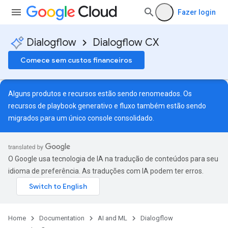
Fazer login
Dialogflow
Dialogflow CX
Comece sem custos financeiros
Alguns produtos e recursos estão sendo renomeados. Os
recursos de playbook generativo e fluxo também estão sendo
migrados para um único
console consolidado
.
O Google usa tecnologia de IA na tradução de conteúdos para seu
idioma de preferência. As traduções com IA podem ter erros.
Home
Documentation
AI and ML
Dialogflow