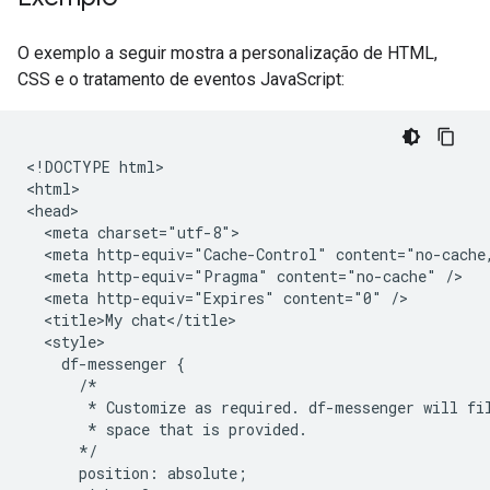
O exemplo a seguir mostra a personalização de HTML,
CSS e o tratamento de eventos JavaScript:
<!DOCTYPE html>

<html>

<head>

  <meta charset="utf-8">

  <meta http-equiv="Cache-Control" content="no-cache,
  <meta http-equiv="Pragma" content="no-cache" />

  <meta http-equiv="Expires" content="0" />

  <title>My chat</title>

  <style>

    df-messenger {

      /*

       * Customize as required. df-messenger will fil
       * space that is provided.

      */

      position: absolute;
