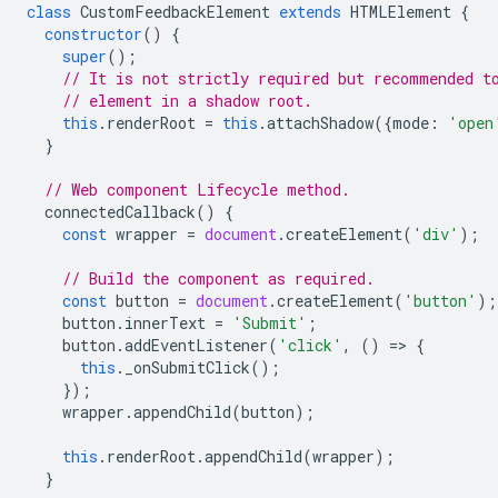
class
CustomFeedbackElement
extends
HTMLElement
{
constructor
()
{
super
();
// It is not strictly required but recommended t
// element in a shadow root.
this
.
renderRoot
=
this
.
attachShadow
({
mode
:
'open
}
// Web component Lifecycle method.
connectedCallback
()
{
const
wrapper
=
document
.
createElement
(
'div'
);
// Build the component as required.
const
button
=
document
.
createElement
(
'button'
);
button
.
innerText
=
'Submit'
;
button
.
addEventListener
(
'click'
,
()
=
>
{
this
.
_onSubmitClick
();
});
wrapper
.
appendChild
(
button
);
this
.
renderRoot
.
appendChild
(
wrapper
);
}