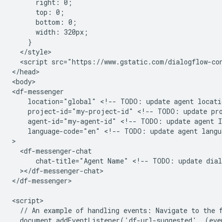
      right: 0;

      top: 0;

      bottom: 0;

      width: 320px;

    }

  </style>

  <script src="https://www.gstatic.com/dialogflow-con
</head>

<body>

<df-messenger

    location="global" <!-- TODO: update agent locatio
    project-id="my-project-id" <!-- TODO: update pro
    agent-id="my-agent-id" <!-- TODO: update agent ID
    language-code="en" <!-- TODO: update agent langua
>

  <df-messenger-chat

      chat-title="Agent Name" <!-- TODO: update dialo
  ></df-messenger-chat>

</df-messenger>

<script>

  // An example of handling events: Navigate to the f
  document.addEventListener('df-url-suggested', (even