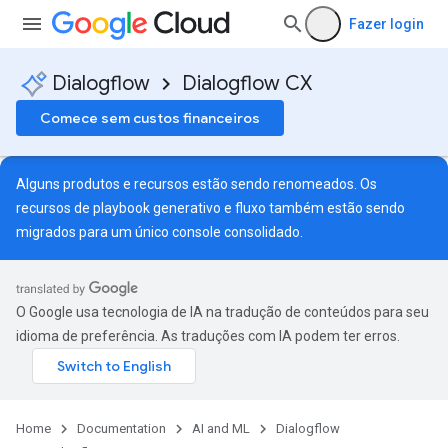
Fazer login
Dialogflow
Dialogflow CX
Comece sem custos financeiros
Alguns produtos e recursos estão sendo renomeados. Os
recursos de playbook generativo e fluxo também estão sendo
migrados para um único
console consolidado
.
O Google usa tecnologia de IA na tradução de conteúdos para seu
idioma de preferência. As traduções com IA podem ter erros.
Home
Documentation
AI and ML
Dialogflow