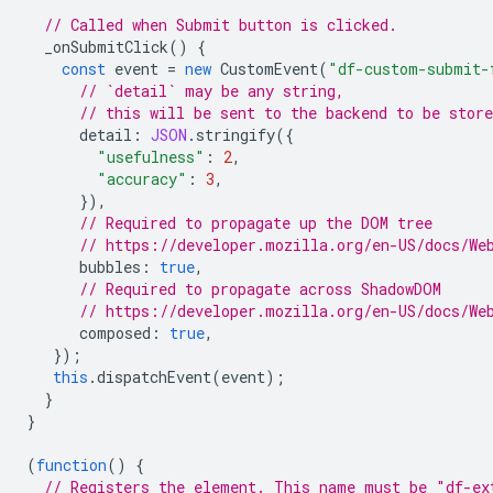
// Called when Submit button is clicked.
_onSubmitClick
()
{
const
event
=
new
CustomEvent
(
"df-custom-submit-
// `detail` may be any string,
// this will be sent to the backend to be store
detail
:
JSON
.
stringify
({
"usefulness"
:
2
,
"accuracy"
:
3
,
}),
// Required to propagate up the DOM tree
// https://developer.mozilla.org/en-US/docs/We
bubbles
:
true
,
// Required to propagate across ShadowDOM
// https://developer.mozilla.org/en-US/docs/We
composed
:
true
,
});
this
.
dispatchEvent
(
event
);
}
}
(
function
()
{
// Registers the element. This name must be "df-ex