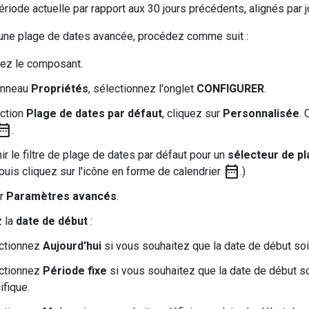
période actuelle par rapport aux 30 jours précédents, alignés par 
 une plage de dates avancée, procédez comme suit :
nez le composant.
anneau
Propriétés
, sélectionnez l'onglet
CONFIGURER
.
ection
Plage de dates par défaut
, cliquez sur
Personnalisée
. 
te_range
.
nir le filtre de plage de dates par défaut pour un
sélecteur de p
date_range
 puis cliquez sur l'icône en forme de calendrier
.)
ur
Paramètres avancés
.
z la
date de début
:
ctionnez
Aujourd'hui
si vous souhaitez que la date de début soi
ctionnez
Période fixe
si vous souhaitez que la date de début so
ifique.