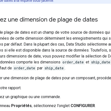
e dates à la requête sous-jacente.
nez une dimension de plage de dates
e plage de dates est un champ de votre source de données qui
nées de cette dimension déterminent les enregistrements qui ser
es par défaut. Dans la plupart des cas, Data Studio sélectionne
s si elle est disponible dans la source de données. Toutefois, 
urs dimensions de date, vous pouvez modifier la sélection de Da
e données comporte les dimensions
order_date
et
ship_date
éfaut de
order_date
par
ship_date
.
er une dimension de plage de dates pour un composant, procéde
otre rapport.
nez un graphique ou une commande.
anneau
Propriétés
, sélectionnez l'onglet
CONFIGURER
.