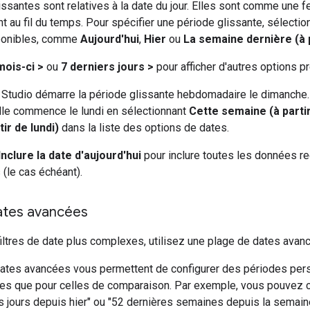
ssantes sont relatives à la date du jour. Elles sont comme une f
nt au fil du temps. Pour spécifier une période glissante, sélecti
sponibles, comme
Aujourd'hui
,
Hier
ou
La semaine dernière (à p
mois-ci >
ou
7 derniers jours >
pour afficher d'autres options pr
a Studio démarre la période glissante hebdomadaire le dimanche
elle commence le lundi en sélectionnant
Cette semaine (à partir
ir de lundi)
dans la liste des options de dates.
Inclure la date d'aujourd'hui
pour inclure toutes les données rec
 (le cas échéant).
ates avancées
iltres de date plus complexes, utilisez une plage de dates avan
ates avancées vous permettent de configurer des périodes pers
les que pour celles de comparaison. Par exemple, vous pouvez 
s jours depuis hier" ou "52 dernières semaines depuis la semain