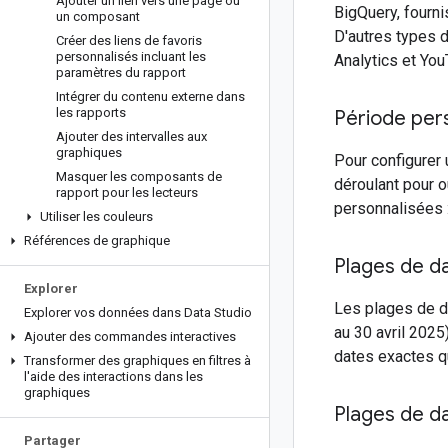
Ajouter un lien vers une page ou
BigQuery, fourni
un composant
D'autres types d
Créer des liens de favoris
personnalisés incluant les
Analytics et You
paramètres du rapport
Intégrer du contenu externe dans
les rapports
Période per
Ajouter des intervalles aux
graphiques
Pour configurer 
Masquer les composants de
déroulant pour o
rapport pour les lecteurs
personnalisées :
Utiliser les couleurs
Références de graphique
Plages de da
Explorer
Les plages de da
Explorer vos données dans Data Studio
au 30 avril 2025
Ajouter des commandes interactives
dates exactes q
Transformer des graphiques en filtres à
l'aide des interactions dans les
graphiques
Plages de da
Partager