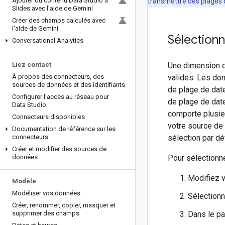
Ajouter du contenu Data Studio à
transmettre des plages d
Slides avec l'aide de Gemini
Créer des champs calculés avec
l'aide de Gemini
Sélection
Conversational Analytics
Liez contact
Une dimension d
À propos des connecteurs
,
des
valides. Les don
sources de données et des identifiants
de plage de dat
Configurer l'accès au réseau pour
de plage de date
Data Studio
comporte plusie
Connecteurs disponibles
votre source d
Documentation de référence sur les
connecteurs
sélection par d
Créer et modifier des sources de
données
Pour sélectionn
Modifiez v
Modèle
Modéliser vos données
Sélection
Créer
,
renommer
,
copier
,
masquer et
supprimer des champs
Dans le p