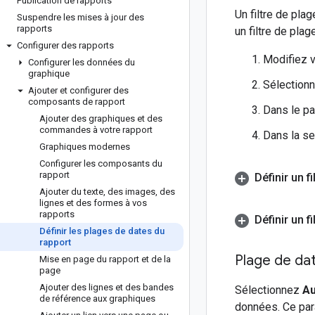
Publication de rapports
Un filtre de pla
Suspendre les mises à jour des
rapports
un filtre de pla
Configurer des rapports
Modifiez v
Configurer les données du
graphique
Sélection
Ajouter et configurer des
composants de rapport
Dans le p
Ajouter des graphiques et des
commandes à votre rapport
Dans la s
Graphiques modernes
Configurer les composants du
rapport
Définir un f
Ajouter du texte
,
des images
,
des
lignes et des formes à vos
rapports
Définir un f
Définir les plages de dates du
rapport
Plage de da
Mise en page du rapport et de la
page
Ajouter des lignes et des bandes
Sélectionnez
Au
de référence aux graphiques
données. Ce par