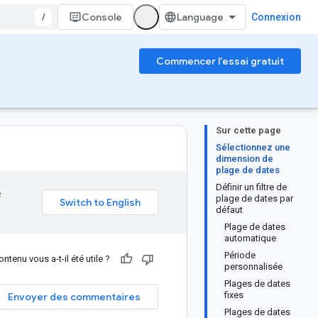
/
Console
Connexion
Commencer l'essai gratuit
Sur cette page
Sélectionnez une
dimension de
plage de dates
Définir un filtre de
e
plage de dates par
défaut
Plage de dates
automatique
Période
ntenu vous a-t-il été utile ?
personnalisée
Plages de dates
fixes
Envoyer des commentaires
Plages de dates