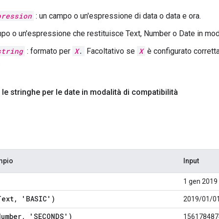
pression
: un campo o un'espressione di data o data e ora.
po o un'espressione che restituisce Text, Number o Date in modal
string
: formato per
X
.
Facoltativo se
X
è configurato corre
.
le stringhe per le date in modalità di compatibilità
mpio
Input
1 gen 2019
Text
,
'BASIC')
2019/01/01
Number
,
'SECONDS')
156178487