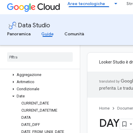
Aggiungere e modificare i campi
Aree tecnologiche
Str
calcolati e risolvere i relativi problemi
Valori letterali
Operatori
Data Studio
Espressioni regolari in Data Studio
Panoramica
Guide
Comunità
Convertire testo e numeri nei campi
Data e Data e ora
Creare un gruppo personalizzato
Creare un bin personalizzato
Elenco delle funzioni
Looker Studio è d
Riferimenti alle funzioni
Aggregazione
Aritmetico
preferita. Le trad
Condizionale
Date
CURRENT
_
DATE
Home
Documen
CURRENT
_
DATETIME
DATA
DAY
DATE
_
DIFF
DATE
_
FROM
_
UNIX
_
DATE