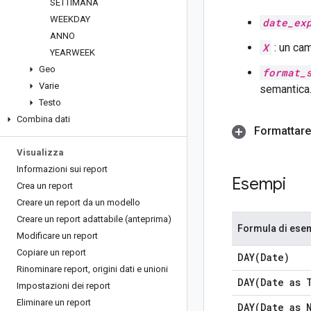
SETTIMANA
WEEKDAY
date_ex
ANNO
X
: un cam
YEARWEEK
Geo
format_
Varie
semantica
Testo
Combina dati
Formattare 
Visualizza
Informazioni sui report
Esempi
Crea un report
Creare un report da un modello
Creare un report adattabile (anteprima)
Formula di ese
Modificare un report
Copiare un report
DAY(
Date)
Rinominare report
,
origini dati e unioni
DAY(
Date as 
Impostazioni dei report
Eliminare un report
DAY(
Date as 