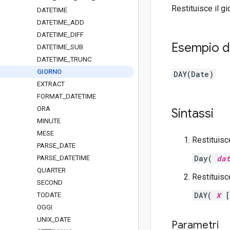
Restituisce il g
DATETIME
DATETIME
_
ADD
DATETIME
_
DIFF
Esempio di
DATETIME
_
SUB
DATETIME
_
TRUNC
GIORNO
DAY(Date)
EXTRACT
FORMAT
_
DATETIME
ORA
Sintassi
MINUTE
MESE
Restituisce
PARSE
_
DATE
Day(
da
PARSE
_
DATETIME
QUARTER
Restituisce
SECOND
DAY(
X
[
TODATE
OGGI
UNIX
_
DATE
Parametri