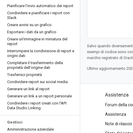
Pianificare l'invio automatico dei report
Condividere e pianificare i report con
Slack
Creare avvisi su un grafico
Esportare i dati da un grafico
Creare un'immagine in miniatura del
report
Salvo quando diversamente 
Interrompere la condivisione di report e
esempi di codice sono con
origini dati
marchio registrato di Oracl
Completare il trasferimento della
proprietà dell'origine dati
Ultimo aggiornamento 202
Trasferisci proprietà
Condividere report sui social media
Generare un link al report
Prodotti e prezzi
Assistenza
Generare un link a un report personale
Condividere i report creati con l'API
Visualizza tutti i prodotti
Forum della c
Data Studio Linking
Prezzi di Google Cloud
Assistenza
Gestisci
Google Cloud Marketplace
Note di rilascio
Amministrazione aziendale