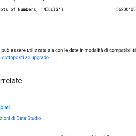
lots of Numbers
,
'MILLIS')
156200405
uò essere utilizzata sia con le date in modalità di compatibilità si
a
sottoposti ad upgrade
.
rrelate
olati
zioni di Data Studio