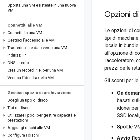
Sposta una VM esistente in una nuova
VM
Opzioni d
Connettiti alle VM
Le opzioni di co
Connettiti a una VM
tipi di macchine
Gestisci l'accesso alle VM
locale in bundle 
Trasferisci file da o verso una VM
all'opzione di c
Indirizzi IP
l'acceleratore, 
DNS interno
prezzi delle ist
Crea un record PTR per una VM
Verifica l'identità della VM
Gli sconti per l
On dema
Gestisci spazio di archiviazione
basati sul
Scegli un tipo di disco
idonei per
Tipi di disco
SSD locali,
Utilizzare i pool per gestire capacità e
prestazioni
Spot
:le V
Aggiungi dischi alle VM
Configura i dischi
Avvio fles