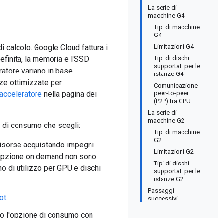
La serie di
macchine G4
Tipi di macchine
G4
i calcolo. Google Cloud fattura i
Limitazioni G4
efinita, la memoria e l'SSD
Tipi di dischi
supportati per le
eratore variano in base
istanze G4
nze ottimizzate per
Comunicazione
'acceleratore
nella pagina dei
peer-to-peer
(P2P) tra GPU
La serie di
macchine G2
ne di consumo che scegli:
Tipi di macchine
G2
risorse acquistando impegni
Limitazioni G2
n l'opzione on demand non sono
Tipi di dischi
no di utilizzo per GPU e dischi
supportati per le
istanze G2
Passaggi
ot
.
successivi
ando l'opzione di consumo con