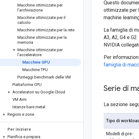
Questo document
Macchine ottimizzate per
ottimizzate per l
l'archiviazione
machine learning
Macchine ottimizzate per il
calcolo
La famiglia di m
Macchine ottimizzate per la rete
A3, A2, G4 e G2.
Macchine ottimizzate per la
memoria
NVIDIA collegat
Macchine ottimizzate per
l'acceleratore
Per informazioni
Macchine GPU
famiglia di macc
Macchine TPU
Punteggi benchmark delle VM
Piattaforme CPU
Serie di m
Acceleratori su Google Cloud
VM Arm
La sezione segue
Istanze bare metal
Regioni e zone
Tipo di workloa
Per iniziare
Modelli di pre-
Pianifica e prepara