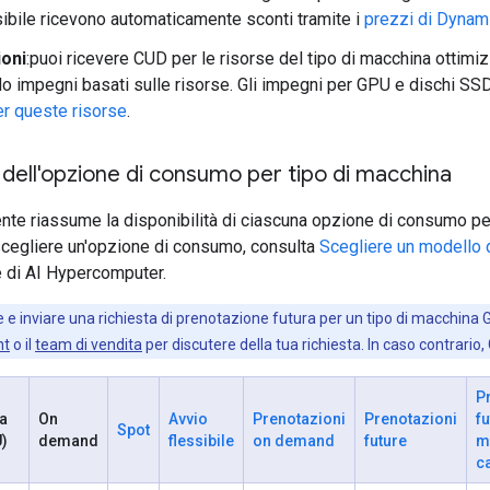
sibile ricevono automaticamente sconti tramite i
prezzi di Dynam
oni
:puoi ricevere CUD per le risorse del tipo di macchina ottimiz
o impegni basati sulle risorse. Gli impegni per GPU e dischi SSD
er queste risorse
.
à dell'opzione di consumo per tipo di macchina
nte riassume la disponibilità di ciascuna opzione di consumo pe
scegliere un'opzione di consumo, consulta
Scegliere un modello
di AI Hypercomputer.
 e inviare una richiesta di prenotazione futura per un tipo di macchina 
nt
o il
team di vendita
per discutere della tua richiesta. In caso contrario
P
a
On
Avvio
Prenotazioni
Prenotazioni
fu
Spot
)
demand
flessibile
on demand
future
m
c