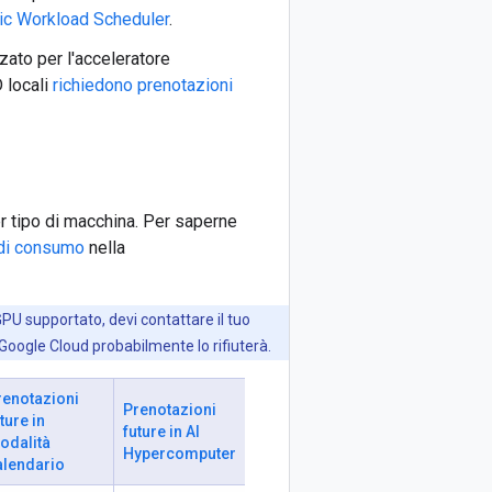
ic Workload Scheduler
.
zato per l'acceleratore
 locali
richiedono prenotazioni
r tipo di macchina. Per saperne
 di consumo
nella
GPU supportato, devi contattare il tuo
, Google Cloud probabilmente lo rifiuterà.
renotazioni
Prenotazioni
ture in
future in AI
odalità
Hypercomputer
alendario