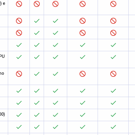
) e
GPU
no
00)