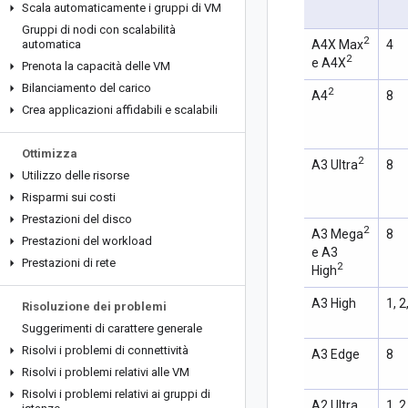
Scala automaticamente i gruppi di VM
Gruppi di nodi con scalabilità
2
automatica
A4X Max
4
2
e A4X
Prenota la capacità delle VM
Bilanciamento del carico
2
A4
8
Crea applicazioni affidabili e scalabili
Ottimizza
2
A3 Ultra
8
Utilizzo delle risorse
Risparmi sui costi
Prestazioni del disco
2
A3 Mega
8
Prestazioni del workload
e A3
Prestazioni di rete
2
High
A3 High
1, 2
Risoluzione dei problemi
Suggerimenti di carattere generale
Risolvi i problemi di connettività
A3 Edge
8
Risolvi i problemi relativi alle VM
Risolvi i problemi relativi ai gruppi di
A2 Ultra
1, 2