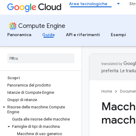
Aree tecnologiche
Str
Compute Engine
Panoramica
Guide
API e riferimenti
Esempi
preferita. Le trad
Scopri
Panoramica del prodotto
Home
Documen
Istanze di Compute Engine
Gruppi di istanze
Macchi
Risorse delle macchine Compute
Engine
macchi
Guida alle risorse delle macchine
Famiglie di tipi di macchina
Macchine di uso generico