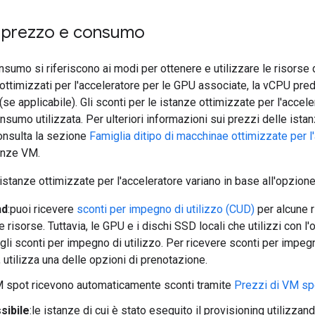
i prezzo e consumo
nsumo si riferiscono ai modi per ottenere e utilizzare le risorse d
 ottimizzati per l'acceleratore per le GPU associate, la vCPU pred
(se applicabile). Gli sconti per le istanze ottimizzate per l'accel
onsumo utilizzata. Per ulteriori informazioni sui prezzi delle ista
consulta la sezione
Famiglia ditipo di macchinae ottimizzate per l
anze VM.
e istanze ottimizzate per l'acceleratore variano in base all'opzio
nd
:puoi ricevere
sconti per impegno di utilizzo (CUD)
per alcune 
le risorse. Tuttavia, le GPU e i dischi SSD locali che utilizzi co
 gli sconti per impegno di utilizzo. Per ricevere sconti per impeg
 utilizza una delle opzioni di prenotazione.
M spot ricevono automaticamente sconti tramite
Prezzi di VM sp
sibile
:le istanze di cui è stato eseguito il provisioning utilizz