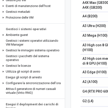
Gestire più VM
A4X Max (GB300
Eventi di manutenzione dell'host
A4X (GB200)
Gestisci metadati
A4 (B200)
Protezione delle VM
A3 Ultra (H200)
Gestisci i sistemi operativi
Ambiente guest
A3 Mega (H100)
Gestisci i sistemi operativi utilizzando
VM Manager
A3 High con 8 
(H100)
Gestisci le immagini sistema operativo
Gestisci i pacchetti del sistema
A3 High con me
operativo
di 8 GPU (H100)
Gestisci le licenze
Utilizza gli script di avvio
A3 Edge (H100)
Esegui gli script di arresto
A2 (A100)
Configurare la sincronizzazione dell'ora
Attiva il generatore di numeri casuali
G4 (RTX PRO 60
virtuale (Virtio RNG)
G2 (L4)
Esegui il deployment dei carichi di