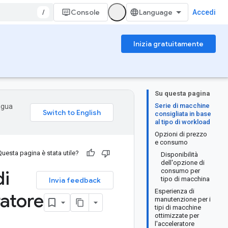
/
Console
Accedi
Inizia gratuitamente
Su questa pagina
Serie di macchine
ingua
consigliata in base
al tipo di workload
Opzioni di prezzo
e consumo
Questa pagina è stata utile?
Disponibilità
dell'opzione di
di
consumo per
tipo di macchina
Invia feedback
Esperienza di
ratore
manutenzione per i
tipi di macchine
ottimizzate per
l'acceleratore