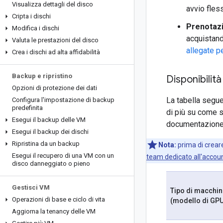
Visualizza dettagli del disco
avvio fles
Cripta i dischi
Prenotazi
Modifica i dischi
acquistand
Valuta le prestazioni del disco
allegate p
Crea i dischi ad alta affidabilità
Backup e ripristino
Disponibilit
Opzioni di protezione dei dati
La tabella segue
Configura l'impostazione di backup
predefinita
di più su come 
Esegui il backup delle VM
documentazione 
Esegui il backup dei dischi
Ripristina da un backup
Nota:
prima di creare
Esegui il recupero di una VM con un
team dedicato all'accou
disco danneggiato o pieno
Gestisci VM
Tipo di macchin
Operazioni di base e ciclo di vita
(modello di GPU
Aggiorna la tenancy delle VM