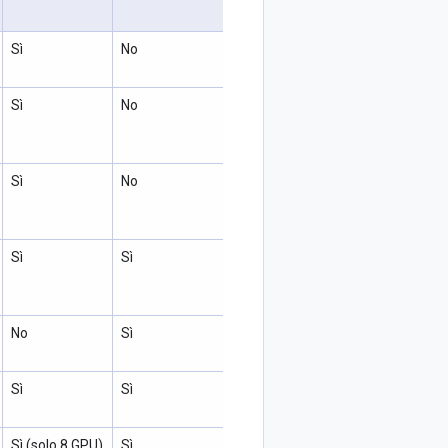
Sì
No
Sì
No
Sì
No
Sì
Sì
No
Sì
Sì
Sì
Sì (solo 8 GPU)
Sì