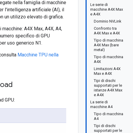
gate nella famiglia di macchine
Le serie di
intelligenza artificiale (AI), il
macchine A4X Max
e A4X
 un utilizzo elevato di grafica.
Dominio NVLink
 di macchine: A4X Max, A4X, A4,
Confronto tra
A4X Max e A4X
n numero specifico di GPU
Tipo di macchina
 per uso generico N1.
A4X Max (bare
metal)
 consulta
Macchine TPU nella
Tipo di macchina
A4X
Limitazioni A4X
Max e A4X
Tipi di dischi
kload
supportati per le
istanze A4X Max
e A4X
oad GPU:
La serie di
macchine A4
Tipo di macchina
A4
Tipi di dischi
supportati per le