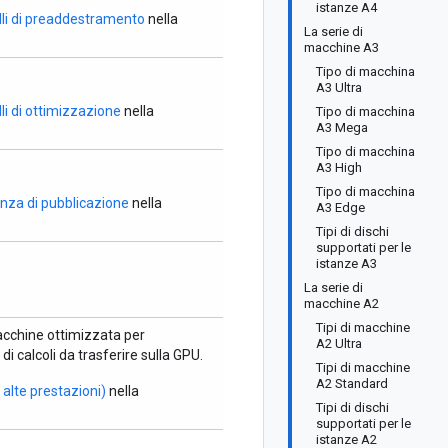
istanze A4
lli di preaddestramento
nella
La serie di
macchine A3
Tipo di macchina
A3 Ultra
lli di ottimizzazione
nella
Tipo di macchina
A3 Mega
Tipo di macchina
A3 High
Tipo di macchina
renza di pubblicazione
nella
A3 Edge
Tipi di dischi
supportati per le
istanze A3
La serie di
macchine A2
Tipi di macchine
macchine ottimizzata per
A2 Ultra
i calcoli da trasferire sulla GPU.
Tipi di macchine
A2 Standard
 alte prestazioni)
nella
Tipi di dischi
supportati per le
istanze A2