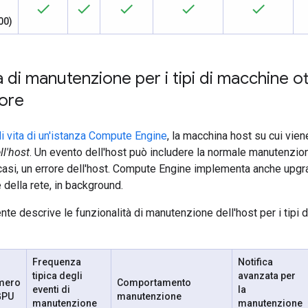
00)
 di manutenzione per i tipi di macchine o
tore
di vita di un'istanza Compute Engine
, la macchina host su cui vie
ll'host
. Un evento dell'host può includere la normale manutenzion
i casi, un errore dell'host. Compute Engine implementa anche upgr
 della rete, in background.
nte descrive le funzionalità di manutenzione dell'host per i tipi 
Frequenza
Notifica
tipica degli
avanzata per
mero
Comportamento
eventi di
la
GPU
manutenzione
manutenzione
manutenzione