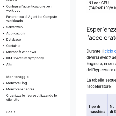
lavoro
N1 con GPU
Configura l'autenticazione per i
(T4/P4/P100/V1
workload
Panoramica di Agent for Compute
Workloads
Server web
Esperienza
Applicazioni
l'accelera
Database
Container
Durante il
ciclo 
Microsoft Windows
diversi
eventi de
IBM Spectrum Symphony
Engine o, in rar
Altri
dell'hypervisor e
Monitoraggio
La tabella segue
Monitora i log
l'acceleratore:
Monitora le risorse
Organizza le risorse utilizzando le
etichette
Tipo di
Nu
macchina
di 
Scala