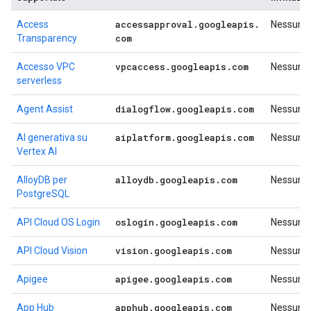
accessapproval
.
googleapis
.
Access
Nessuno
com
Transparency
vpcaccess
.
googleapis
.
com
Accesso VPC
Nessuno
serverless
dialogflow
.
googleapis
.
com
Agent Assist
Nessuno
aiplatform
.
googleapis
.
com
AI generativa su
Nessuno
Vertex AI
alloydb
.
googleapis
.
com
AlloyDB per
Nessuno
PostgreSQL
oslogin
.
googleapis
.
com
API Cloud OS Login
Nessuno
vision
.
googleapis
.
com
API Cloud Vision
Nessuno
apigee
.
googleapis
.
com
Apigee
Nessuno
apphub
.
googleapis
.
com
App Hub
Nessuno