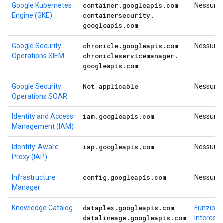
container
.
googleapis
.
com
Google Kubernetes
Nessuno
containersecurity
.
Engine (GKE)
googleapis
.
com
chronicle
.
googleapis
.
com
Google Security
Nessuno
chronicleservicemanager
.
Operations SIEM
googleapis
.
com
Not applicable
Google Security
Nessuno
Operations SOAR
iam
.
googleapis
.
com
Identity and Access
Nessuno
Management (IAM)
iap
.
googleapis
.
com
Identity-Aware
Nessuno
Proxy (IAP)
config
.
googleapis
.
com
Infrastructure
Nessuno
Manager
dataplex
.
googleapis
.
com
Knowledge Catalog
Funzional
datalineage
.
googleapis
.
com
interess