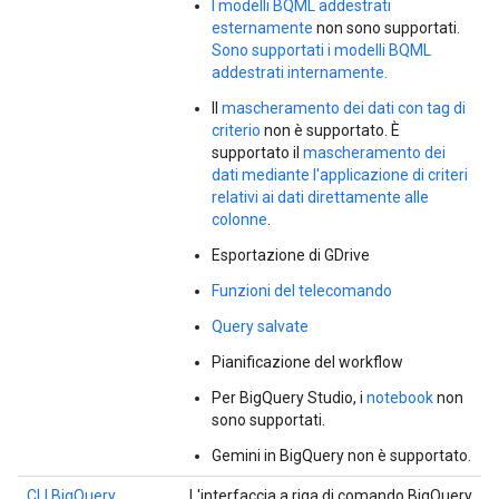
I modelli BQML addestrati
esternamente
non sono supportati.
Sono supportati i modelli BQML
addestrati internamente.
Il
mascheramento dei dati con tag di
criterio
non è supportato. È
supportato il
mascheramento dei
dati mediante l'applicazione di criteri
relativi ai dati direttamente alle
colonne
.
Esportazione di GDrive
Funzioni del telecomando
Query salvate
Pianificazione del workflow
Per BigQuery Studio, i
notebook
non
sono supportati.
Gemini in BigQuery non è supportato.
CLI BigQuery
L'interfaccia a riga di comando BigQuery