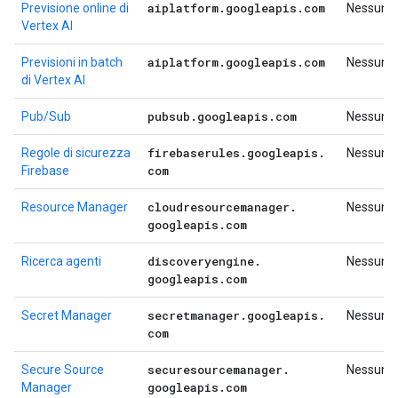
aiplatform
.
googleapis
.
com
Previsione online di
Nessuno
Vertex AI
aiplatform
.
googleapis
.
com
Previsioni in batch
Nessuno
di Vertex AI
pubsub
.
googleapis
.
com
Pub/Sub
Nessuno
firebaserules
.
googleapis
.
Regole di sicurezza
Nessuno
com
Firebase
cloudresourcemanager
.
Resource Manager
Nessuno
googleapis
.
com
discoveryengine
.
Ricerca agenti
Nessuno
googleapis
.
com
secretmanager
.
googleapis
.
Secret Manager
Nessuno
com
securesourcemanager
.
Secure Source
Nessuno
googleapis
.
com
Manager