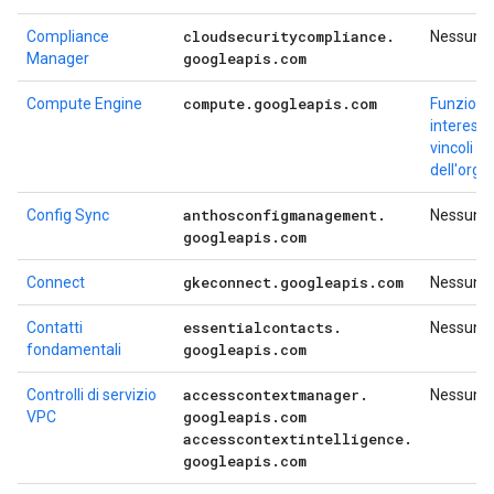
cloudsecuritycompliance
.
Compliance
Nessuno
googleapis
.
com
Manager
compute
.
googleapis
.
com
Compute Engine
Funzional
interess
vincoli de
dell'org
anthosconfigmanagement
.
Config Sync
Nessuno
googleapis
.
com
gkeconnect
.
googleapis
.
com
Connect
Nessuno
essentialcontacts
.
Contatti
Nessuno
googleapis
.
com
fondamentali
accesscontextmanager
.
Controlli di servizio
Nessuno
googleapis
.
com
VPC
accesscontextintelligence
.
googleapis
.
com