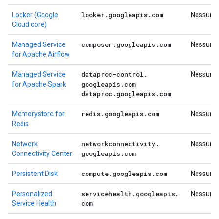
looker
.
googleapis
.
com
Looker (Google
Nessuno
Cloud core)
composer
.
googleapis
.
com
Managed Service
Nessuno
for Apache Airflow
dataproc-control
.
Managed Service
Nessuno
googleapis
.
com
for Apache Spark
dataproc
.
googleapis
.
com
redis
.
googleapis
.
com
Memorystore for
Nessuno
Redis
networkconnectivity
.
Network
Nessuno
googleapis
.
com
Connectivity Center
compute
.
googleapis
.
com
Persistent Disk
Nessuno
servicehealth
.
googleapis
.
Personalized
Nessuno
com
Service Health