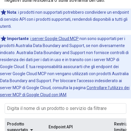
negativi sulla residenza o sulla sovranità dei dati.
Nota
: i prodotti non supportati potrebbero condividere un endpoint
di servizio API con i prodotti supportati, rendendoli disponibili a tutti gli
utenti.
Importante
:
i server Google Cloud MCP
non sono supportati per i
prodotti Australia Data Boundary and Support, se non diversamente
indicato. Australia Data Boundary and Support non fornisce controlli di
residenza dei dati per i dati in uso e in transito con i server MCP di
Google Cloud. È tua responsabilità assicurarti che gli endpoint dei
server Google Cloud MCP non vengano utilizzati con prodotti Australia
Data Boundary and Support. Per bloccare l'accesso indesiderato ai
server MCP di Google Cloud, consulta la pagina
Controllare l'utilizzo dei
server MCP di Google Cloud con IAM
.
Prodotto
Restrizi
Endpoint API
supportato
limitazio