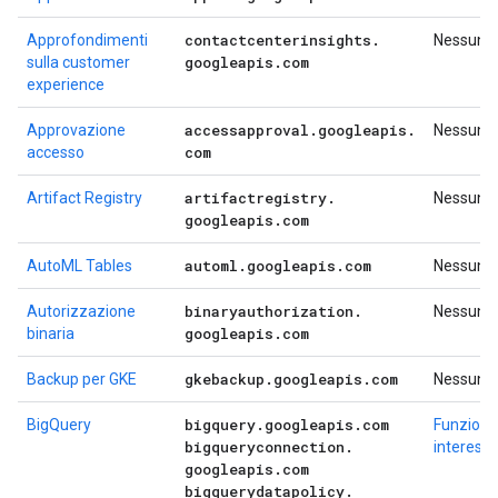
contactcenterinsights
.
Approfondimenti
Nessuno
googleapis
.
com
sulla customer
experience
accessapproval
.
googleapis
.
Approvazione
Nessuno
com
accesso
artifactregistry
.
Artifact Registry
Nessuno
googleapis
.
com
automl
.
googleapis
.
com
AutoML Tables
Nessuno
binaryauthorization
.
Autorizzazione
Nessuno
googleapis
.
com
binaria
gkebackup
.
googleapis
.
com
Backup per GKE
Nessuno
bigquery
.
googleapis
.
com
BigQuery
Funzional
bigqueryconnection
.
interess
googleapis
.
com
bigquerydatapolicy
.