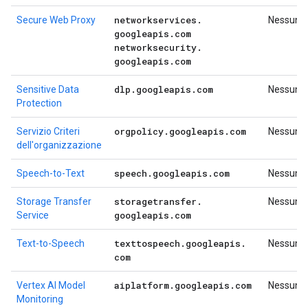
networkservices
.
Secure Web Proxy
Nessuno
googleapis
.
com
networksecurity
.
googleapis
.
com
dlp
.
googleapis
.
com
Sensitive Data
Nessuno
Protection
orgpolicy
.
googleapis
.
com
Servizio Criteri
Nessuno
dell'organizzazione
speech
.
googleapis
.
com
Speech-to-Text
Nessuno
storagetransfer
.
Storage Transfer
Nessuno
googleapis
.
com
Service
texttospeech
.
googleapis
.
Text-to-Speech
Nessuno
com
aiplatform
.
googleapis
.
com
Vertex AI Model
Nessuno
Monitoring