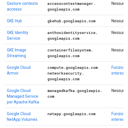
accesscontextmanager
.
Gestore contesto
Nessuno
googleapis
.
com
accesso
gkehub
.
googleapis
.
com
GKE Hub
Nessuno
anthosidentityservice
.
GKE Identity
Nessuno
googleapis
.
com
Service
containerfilesystem
.
GKE Image
Nessuno
googleapis
.
com
Streaming
compute
.
googleapis
.
com
Google Cloud
Funzional
networksecurity
.
Armor
interess
googleapis
.
com
managedkafka
.
googleapis
.
Google Cloud
Nessuno
com
Managed Service
per Apache Kafka
netapp
.
googleapis
.
com
Google Cloud
Funzional
NetApp Volumes
interess