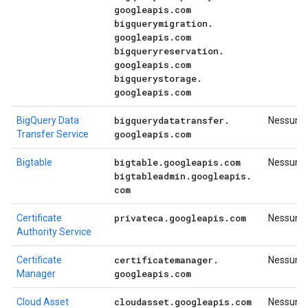
googleapis
.
com
bigquerymigration
.
googleapis
.
com
bigqueryreservation
.
googleapis
.
com
bigquerystorage
.
googleapis
.
com
bigquerydatatransfer
.
BigQuery Data
Nessuno
googleapis
.
com
Transfer Service
bigtable
.
googleapis
.
com
Bigtable
Nessuno
bigtableadmin
.
googleapis
.
com
privateca
.
googleapis
.
com
Certificate
Nessuno
Authority Service
certificatemanager
.
Certificate
Nessuno
googleapis
.
com
Manager
cloudasset
.
googleapis
.
com
Cloud Asset
Nessuno