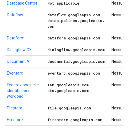
Not applicable
Database Center
Nessuno
dataflow
.
googleapis
.
com
Dataflow
Nessuno
datapipelines
.
googleapis
.
com
dataform
.
googleapis
.
com
Dataform
Nessuno
dialogflow
.
googleapis
.
com
Dialogflow CX
Nessuno
documentai
.
googleapis
.
com
Document AI
Nessuno
eventarc
.
googleapis
.
com
Eventarc
Nessuno
iam
.
googleapis
.
com
Federazione delle
Nessuno
sts
.
googleapis
.
com
identità per i
workload
file
.
googleapis
.
com
Filestore
Nessuno
firestore
.
googleapis
.
com
Firestore
Nessuno