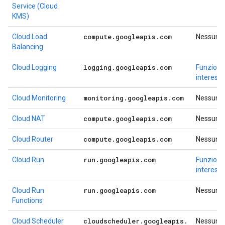
Service (Cloud
KMS)
compute
.
googleapis
.
com
Cloud Load
Nessuno
Balancing
logging
.
googleapis
.
com
Cloud Logging
Funzional
interess
monitoring
.
googleapis
.
com
Cloud Monitoring
Nessuno
compute
.
googleapis
.
com
Cloud NAT
Nessuno
compute
.
googleapis
.
com
Cloud Router
Nessuno
run
.
googleapis
.
com
Cloud Run
Funzional
interess
run
.
googleapis
.
com
Cloud Run
Nessuno
Functions
cloudscheduler
.
googleapis
.
Cloud Scheduler
Nessuno