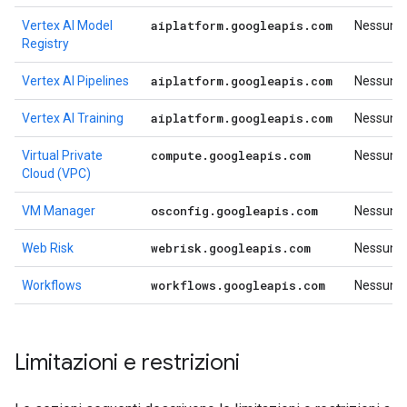
aiplatform
.
googleapis
.
com
Vertex AI Model
Nessuno
Registry
aiplatform
.
googleapis
.
com
Vertex AI Pipelines
Nessuno
aiplatform
.
googleapis
.
com
Vertex AI Training
Nessuno
compute
.
googleapis
.
com
Virtual Private
Nessuno
Cloud (VPC)
osconfig
.
googleapis
.
com
VM Manager
Nessuno
webrisk
.
googleapis
.
com
Web Risk
Nessuno
workflows
.
googleapis
.
com
Workflows
Nessuno
Limitazioni e restrizioni