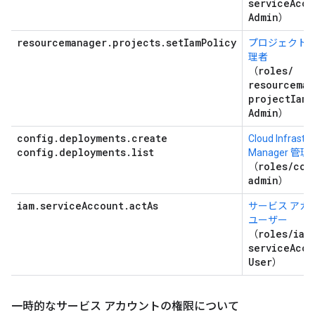
service
Acco
Admin
）
resourcemanager.projects.setIamPolicy
プロジェクト I
理者
roles
/
（
resourceman
project
Iam
Admin
）
config
.
deployments
.
create
Cloud Infrastr
config
.
deployments
.
list
Manager 管理
roles
/
con
（
admin
）
iam
.
service
Account
.
act
As
サービス アカ
ユーザー
roles
/
iam
（
service
Acco
User
）
一時的なサービス アカウントの権限について