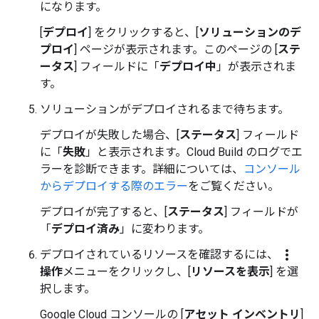
になります。
[
デプロイ
] をクリックすると、[
ソリューションのデ
プロイ
] ページが表示されます。このページの [
ステ
ータス
] フィールドに「
デプロイ中
」が表示されま
す。
ソリューションがデプロイされるまで待ちます。
デプロイが失敗した場合、[
ステータス
] フィールド
に「
失敗
」と表示されます。Cloud Build のログでエ
ラーを診断できます。詳細については、
コンソール
からデプロイする際のエラー
をご覧ください。
デプロイが完了すると、[
ステータス
] フィールドが
「
デプロイ済み
」に変わります。
more_vert
デプロイされているリソースを確認するには、
操作
メニューをクリックし、[
リソースを表示
] を選
択します。
Google Cloud コンソールの [
アセット インベントリ
]