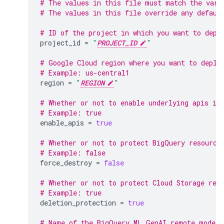
# The values in this file must match the vari
# The values in this file override any defaul
# ID of the project in which you want to depl
project_id
=
"
PROJECT_ID
"
# Google Cloud region where you want to deplo
# Example: us-central1
region
=
"
REGION
"
# Whether or not to enable underlying apis in
# Example: true
enable_apis
=
true
# Whether or not to protect BigQuery resource
# Example: false
force_destroy
=
false
# Whether or not to protect Cloud Storage res
# Example: true
deletion_protection
=
true
# Name of the BigQuery ML GenAI remote model 