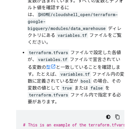
変数が含まれています。すべての変数とデフォ
ルト値を確認するに
は、
$HOME/cloudshell_open/terraform-
google-
bigquery/modules/data_warehouse
ディレ
クトリにある
variables.tf
ファイルをご覧
ください。
terraform.tfvars
ファイルで設定した各値
が、
variables.tf
ファイルで宣言されてい
る変数の
型
と一致していることを確認しま
す。たとえば、
variables.tf
ファイル内の変
数に定義されている型が
bool
の場合、その
変数の値として
true
または
false
を
terraform.tfvars
ファイル内で指定する必
要があります。
# This is an example of the terraform.tfvars 