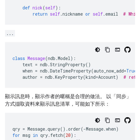
def
nick
(
self
):
return
self
.
nickname
or
self
.
email
# Whic
...
class
Message
(
ndb
.
Model
):
text
=
ndb
.
StringProperty
()
when
=
ndb
.
DateTimeProperty
(
auto_now_add
=
True
)
author
=
ndb
.
KeyProperty
(
kind
=
Account
)
# refe
顯示訊息時，顯示作者的暱稱是合理的做法。 以「同步」
方式擷取資料來顯示訊息清單，可能如下所示：
qry
=
Message
.
query
()
.
order
(
-
Message
.
when
)
for
msg
in
qry
.
fetch
(
20
):