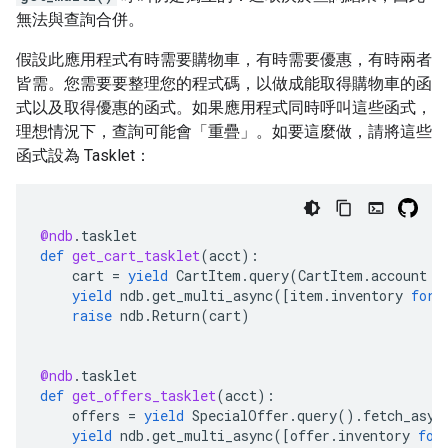
無法與查詢合併。
假設此應用程式有時需要購物車，有時需要優惠，有時兩者
皆需。您需要要整理您的程式碼，以做成能取得購物車的函
式以及取得優惠的函式。如果應用程式同時呼叫這些函式，
理想情況下，查詢可能會「重疊」。如要這麼做，請將這些
函式設為 Tasklet：
@ndb
.
tasklet
def
get_cart_tasklet
(
acct
):
cart
=
yield
CartItem
.
query
(
CartItem
.
account
=
yield
ndb
.
get_multi_async
([
item
.
inventory
for
raise
ndb
.
Return
(
cart
)
@ndb
.
tasklet
def
get_offers_tasklet
(
acct
):
offers
=
yield
SpecialOffer
.
query
()
.
fetch_asyn
yield
ndb
.
get_multi_async
([
offer
.
inventory
for