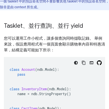
一個 tasklet 中的預設命名空間不會影響其他 tasklet 中的預設命名空間，
除非是由 context 所生成。
Tasklet、並行查詢、並行 yield
您可以運用工作小程式，讓多個查詢同時擷取記錄。 舉例
來說，假設應用程式有一個頁面會顯示購物車內容和特惠清
單，結構定義可能如下所示：
class
Account
(
ndb
.
Model
):
pass
class
InventoryItem
(
ndb
.
Model
):
name
=
ndb
.
StringProperty
()
class
CartItem
(
ndb
.
Model
):