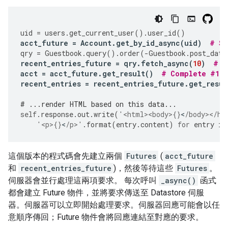
uid
=
users
.
get_current_user
()
.
user_id
()
acct_future
=
Account
.
get_by_id_async
(
uid
)
# St
qry
=
Guestbook
.
query
()
.
order
(
-
Guestbook
.
post_date
recent_entries_future
=
qry
.
fetch_async
(
10
)
# S
acct
=
acct_future
.
get_result
()
# Complete #1
recent_entries
=
recent_entries_future
.
get_resul
# ...render HTML based on this data...
self
.
response
.
out
.
write
(
'<html><body>
{}
<
/body></ht
'<p>
{}
<
/p>'
.
format
(
entry
.
content
)
for
entry
in
這個版本的程式碼會先建立兩個
Futures
(
acct_future
和
recent_entries_future
)，然後等待這些
Futures
。
伺服器會並行處理這兩項要求。 每次呼叫
_async()
函式
都會建立 Future 物件，並將要求傳送至 Datastore 伺服
器。伺服器可以立即開始處理要求。伺服器回應可能會以任
意順序傳回；Future 物件會將回應連結至對應的要求。