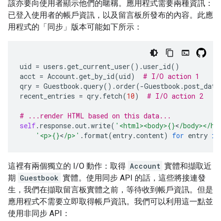
該亦要向使用者顯示他們的暱稱。應用程式需要兩種資訊：
已登入使用者的帳戶資訊，以及留言板所發布的內容。此應
用程式的「同步」版本可能如下所示：
uid
=
users
.
get_current_user
()
.
user_id
()
acct
=
Account
.
get_by_id
(
uid
)
# I/O action 1
qry
=
Guestbook
.
query
()
.
order
(
-
Guestbook
.
post_date
recent_entries
=
qry
.
fetch
(
10
)
# I/O action 2
# ...render HTML based on this data...
self
.
response
.
out
.
write
(
'<html><body>
{}
<
/body></ht
'<p>
{}
<
/p>'
.
format
(
entry
.
content
)
for
entry
in
這裡有兩個獨立的 I/O 動作：取得
Account
實體和擷取近
期
Guestbook
實體。使用同步 API 的話，這些將接連發
生，我們在擷取留言板實體之前，等待收到帳戶資訊。但是
應用程式不需要立即取得帳戶資訊。我們可以利用這一點並
使用非同步 API：