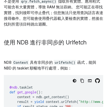
不是使用
qry.fetch_async()
擷取所有實體。應用程式
可能含有大量實體，導致 RAM 無法容納。 您可能正在尋找
實體，找到後即可停止疊代；但您無法只使用查詢語言表達
搜尋條件。您可能會使用疊代器載入要檢查的實體，然後在
找到所需項目時跳出迴圈。
使用 NDB 進行非同步的 Urlfetch
NDB
Context
具有非同步的
urlfetch()
函式，能與
NBD 的 tasklet 順暢地平行處理，例如：
@ndb
.
tasklet
def
get_google
():
context
=
ndb
.
get_context
()
result
=
yield
context
.
urlfetch
(
"http://www.go
if
result
.
status_code
==
200
: