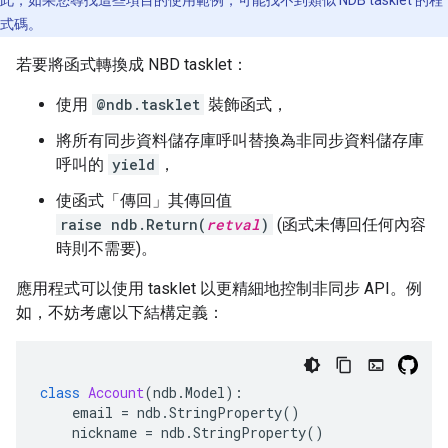
此，如果您尋找這些項目的使用範例，可能找不到類似 NDB tasklet 的程
式碼。
若要將函式轉換成 NBD tasklet：
使用
@ndb.tasklet
裝飾函式，
將所有同步資料儲存庫呼叫替換為非同步資料儲存庫
呼叫的
yield
，
使函式「傳回」其傳回值
raise ndb.Return(
retval
)
(函式未傳回任何內容
時則不需要)。
應用程式可以使用 tasklet 以更精細地控制非同步 API。例
如，不妨考慮以下結構定義：
class
Account
(
ndb
.
Model
):
email
=
ndb
.
StringProperty
()
nickname
=
ndb
.
StringProperty
()