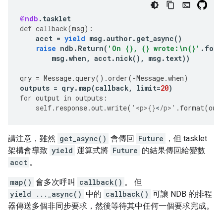
@ndb
.
tasklet
def
callback
(
msg
):
acct
=
yield
msg
.
author
.
get_async
()
raise
ndb
.
Return
(
'On 
{}
, 
{}
 wrote:
\n
{}
'
.
form
msg
.
when
,
acct
.
nick
(),
msg
.
text
))
qry
=
Message
.
query
()
.
order
(
-
Message
.
when
)
outputs
=
qry
.
map
(
callback
,
limit
=
20
)
for
output
in
outputs
:
self
.
response
.
out
.
write
(
'<p>
{}
<
/p>'
.
format
(
out
請注意，雖然
get_async()
會傳回
Future
，但 tasklet
架構會導致
yield
運算式將
Future
的結果傳回給變數
acct
。
map()
會多次呼叫
callback()
。 但
yield ..._async()
中的
callback()
可讓 NDB 的排程
器傳送多個非同步要求，然後等待其中任何一個要求完成。