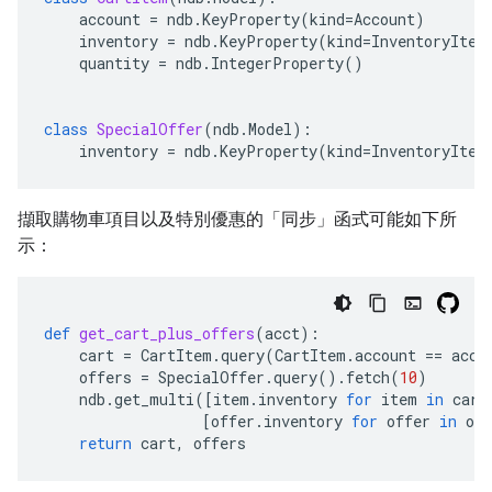
account
=
ndb
.
KeyProperty
(
kind
=
Account
)
inventory
=
ndb
.
KeyProperty
(
kind
=
InventoryItem
quantity
=
ndb
.
IntegerProperty
()
class
SpecialOffer
(
ndb
.
Model
):
inventory
=
ndb
.
KeyProperty
(
kind
=
InventoryItem
擷取購物車項目以及特別優惠的「同步」函式可能如下所
示：
def
get_cart_plus_offers
(
acct
):
cart
=
CartItem
.
query
(
CartItem
.
account
==
acct
offers
=
SpecialOffer
.
query
()
.
fetch
(
10
)
ndb
.
get_multi
([
item
.
inventory
for
item
in
cart
[
offer
.
inventory
for
offer
in
off
return
cart
,
offers