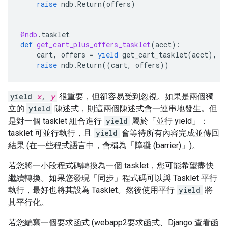
raise
ndb
.
Return
(
offers
)
@ndb
.
tasklet
def
get_cart_plus_offers_tasklet
(
acct
):
cart
,
offers
=
yield
get_cart_tasklet
(
acct
),
g
raise
ndb
.
Return
((
cart
,
offers
))
yield
x
,
y
很重要，但卻容易受到忽視。如果是兩個獨
立的
yield
陳述式，則這兩個陳述式會一連串地發生。但
是對一個 tasklet 組合進行
yield
屬於「並行 yield」
：
tasklet 可並行執行，且
yield
會等待所有內容完成並傳回
結果 (在一些程式語言中，會稱為「障礙 (barrier)」
)。
若您將一小段程式碼轉換為一個 tasklet，您可能希望盡快
繼續轉換。如果您發現「同步」程式碼可以與 Tasklet 平行
執行，最好也將其設為 Tasklet。然後使用平行
yield
將
其平行化。
若您編寫一個要求函式 (webapp2要求函式、Django 查看函