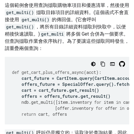
這個範例會使用查詢擷取購物車項目和優惠清單，然後使用
get_multi()
擷取目錄項目的詳細資料。(這個函式不會直
接使用
get_multi()
的傳回值。(它會呼叫
get_multi()
，將所有目錄詳細資料擷取到快取中，以便
稍後快速讀取。)
get_multi
將多個 Get 合併為一個要求。
但查詢擷取作業會依序執行。為了要讓這些擷取同時發生，
請重疊兩個查詢：
def
get_cart_plus_offers_async
(
acct
):
cart_future
=
CartItem
.
query
(
CartItem
.
accoun
offers_future
=
SpecialOffer
.
query
()
.
fetch_
cart
=
cart_future
.
get_result
()
offers
=
offers_future
.
get_result
()
ndb
.
get_multi
([
item
.
inventory
for
item
in
cart
[
offer
.
inventory
for
offer
in
off
return
cart
,
offers
get_multi()
呼叫仍是獨立的：這取決於查詢結果，因此