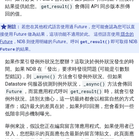
結果提供給您。
get_result()
會傳回 API 同步版本所傳
回的值。
附註：
若您在其他程式語言使用過 Future，您可能會認為您可以直
接使用 Future 做為結果，這項功能不適用於此。 這些語言使用
隱含的
Future
，NDB 則使用明確的 Future。呼叫
get_result()
即可取得 NDB
Future
的結果。
如果作業引發例外狀況怎麼辦？這取決於例外狀況發生的時
間。如果 NDB 在「發出」
要求時發現問題 (可能是引數類
型錯誤)，則
_async()
方法會引發例外狀況。但如果
Datastore 伺服器偵測到例外狀況，
_async()
方法會傳回
Future
，而當應用程式呼叫
get_result()
時，就會引發
例外狀況。請別太擔心，這一切最終都會以相當自然的方式
運作；或許最大的差異在於，如果列印回溯，您會看到一些
低階非同步機制曝光。
舉例來說，假設您正在編寫留言簿應用程式。如果使用者已
登入，您想顯示的頁面應包含最新的留言簿貼文。此頁面應