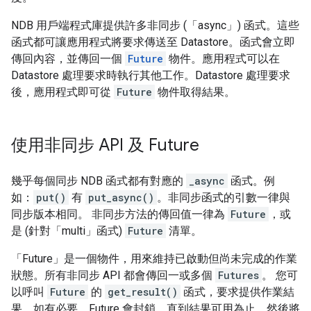
NDB 用戶端程式庫提供許多非同步 (「async」) 函式。這些
函式都可讓應用程式將要求傳送至 Datastore。函式會立即
傳回內容，並傳回一個
Future
物件。應用程式可以在
Datastore 處理要求時執行其他工作。Datastore 處理要求
後，應用程式即可從
Future
物件取得結果。
使用非同步 API 及 Future
幾乎每個同步 NDB 函式都有對應的
_async
函式。例
如：
put()
有
put_async()
。非同步函式的引數一律與
同步版本相同。 非同步方法的傳回值一律為
Future
，或
是 (針對「multi」函式)
Future
清單。
「Future」
是一個物件，用來維持已啟動但尚未完成的作業
狀態。所有非同步 API 都會傳回一或多個
Futures
。 您可
以呼叫
Future
的
get_result()
函式，要求提供作業結
果。如有必要，Future 會封鎖，直到結果可用為止，然後將