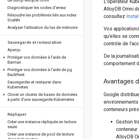
de dump Alloy
DB Omni
L'opérateur Kub
Diagnostiquer les codes d'erreur
AlloyDB Omni da
Résoudre les problèmes liés aux index
consultez
Insta
Sca
NN
Analyser l'utilisation du tas de mémoire
Vos application
qu'elles se con
Sauvegarde et restauration
contrôle de l'a
Aperçu
De la journalisa
Protéger vos données à l'aide de
Barman
comportement de
Protéger vos données à l'aide de pg
Back
Rest
Avantages de
Sauvegarder et restaurer dans
Kubernetes
Google distribu
Cloner un cluster de bases de données
à partir d'une sauvegarde Kubernetes
environnements 
conteneurs prés
Répliquer
Gestion t
Créer une instance répliquée en lecture
seule
conteneur 
Créer une instance de pool de lecture
AlloyDB O