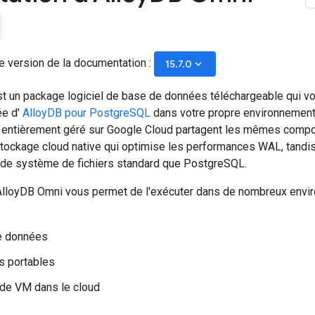
e version de la documentation :
keyboard_arrow_down
15.7.0
t un package logiciel de base de données téléchargeable qui v
ée d'
AlloyDB pour PostgreSQL
dans votre propre environnement 
 entièrement géré sur Google Cloud partagent les mêmes compos
tockage cloud native qui optimise les performances WAL, tandis 
de système de fichiers standard que PostgreSQL.
d'AlloyDB Omni vous permet de l'exécuter dans de nombreux envi
e données
s portables
 de VM dans le cloud