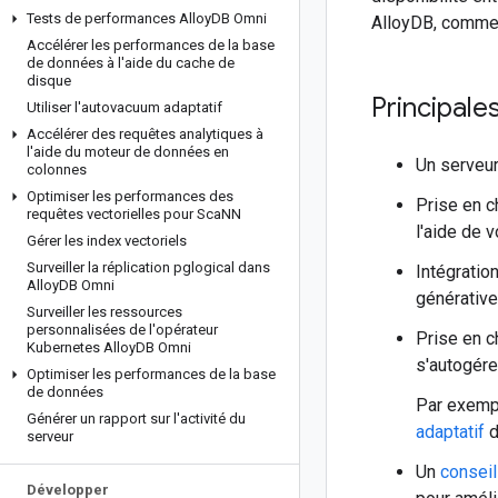
Tests de performances Alloy
DB Omni
AlloyDB, comme v
Accélérer les performances de la base
de données à l'aide du cache de
disque
Principale
Utiliser l'autovacuum adaptatif
Accélérer des requêtes analytiques à
l'aide du moteur de données en
Un serveu
colonnes
Optimiser les performances des
Prise en c
requêtes vectorielles pour Sca
NN
l'aide de 
Gérer les index vectoriels
Surveiller la réplication pglogical dans
Intégratio
Alloy
DB Omni
générativ
Surveiller les ressources
personnalisées de l'opérateur
Prise en c
Kubernetes Alloy
DB Omni
s'autogérer
Optimiser les performances de la base
de données
Par exempl
Générer un rapport sur l'activité du
adaptatif
d
serveur
Un
conseil
Développer