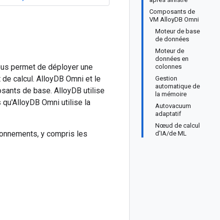
Composants de
VM AlloyDB Omni
Moteur de base
de données
Moteur de
données en
ous permet de déployer une
colonnes
de calcul. AlloyDB Omni et le
Gestion
automatique de
ants de base. AlloyDB utilise
la mémoire
qu'AlloyDB Omni utilise la
Autovacuum
adaptatif
Nœud de calcul
ronnements, y compris les
d'IA/de ML