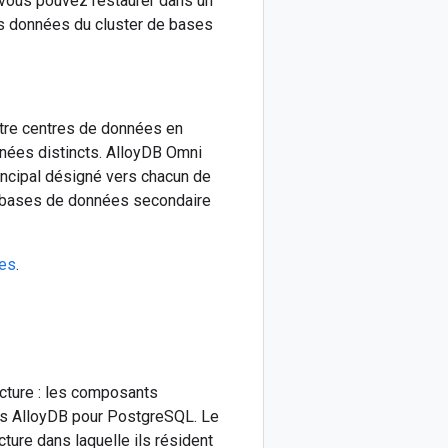
 vous pouvez restaurer dans un
s données du cluster de bases
ntre centres de données en
nées distincts. AlloyDB Omni
ncipal désigné vers chacun de
e bases de données secondaire
ées
.
ture : les composants
s AlloyDB pour PostgreSQL. Le
ure dans laquelle ils résident