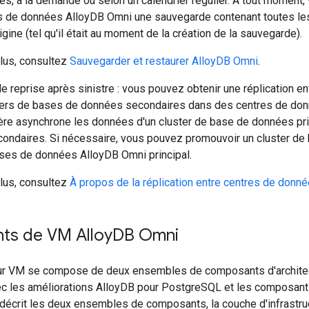
s, à la demande ou selon un calendrier régulier. À tout moment,
s de données AlloyDB Omni une sauvegarde contenant toutes le
gine (tel qu'il était au moment de la création de la sauvegarde).
plus, consultez
Sauvegarder et restaurer AlloyDB Omni
.
 reprise après sinistre : vous pouvez obtenir une réplication e
ters de bases de données secondaires dans des centres de don
ère asynchrone les données d'un cluster de base de données pri
condaires. Si nécessaire, vous pouvez promouvoir un cluster d
ases de données AlloyDB Omni principal.
plus, consultez
À propos de la réplication entre centres de donn
s de VM Alloy
DB Omni
ur VM se compose de deux ensembles de composants d'architec
 les améliorations AlloyDB pour PostgreSQL et les composant
écrit les deux ensembles de composants, la couche d'infrastruct