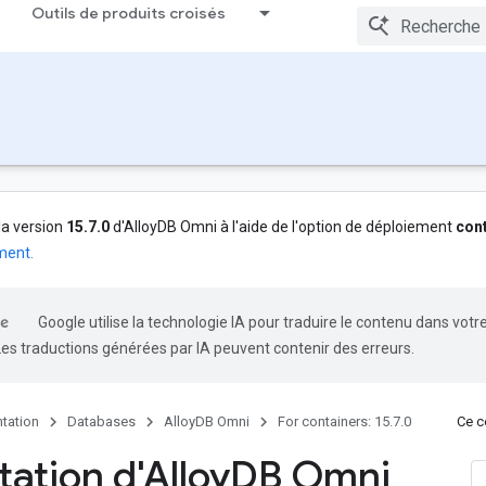
Outils de produits croisés
la version
15.7.0
d'AlloyDB Omni à l'aide de l'option de déploiement
con
ment.
Google utilise la technologie IA pour traduire le contenu dans votr
Les traductions générées par IA peuvent contenir des erreurs.
tation
Databases
AlloyDB Omni
For containers: 15.7.0
Ce co
tation d'Alloy
DB Omni