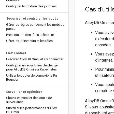
données
Configurer la rotation des journaux
Cas d'utili
Sécuriser et contrôler les accès
AlloyDB Omni est
Gérer les règles concernant les mots de
passe
Vous avez
Présentation des rôles utilisateur
exécuter d
Gérer les utilisateurs et les rôles
données.
Liez contact
Vous avez
Exécuter Alloy
DB Omni et s'y connecter
d'Internet.
Configurer un équilibreur de charge
Pour minim
pour Alloy
DB Omni sur Kubernetes
utilisateur
Utiliser le pooler de connexions Pg
Bouncer
Vous souh
complète v
Surveiller et optimiser
Choisir et installer des outils de
AlloyDB Omni n'i
surveillance
Si vous souhaite
Surveiller les performances d'Alloy
DB Omni
disponibilité e