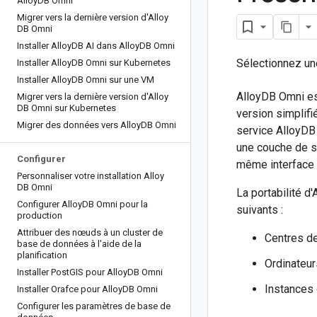
Alloy
DB Omni
Migrer vers la dernière version d'Alloy
DB Omni
Installer Alloy
DB AI dans Alloy
DB Omni
Sélectionnez un
Installer Alloy
DB Omni sur Kubernetes
Installer Alloy
DB Omni sur une VM
AlloyDB Omni es
Migrer vers la dernière version d'Alloy
DB Omni sur Kubernetes
version simplifi
Migrer des données vers Alloy
DB Omni
service AlloyDB
une couche de s
Configurer
même interface 
Personnaliser votre installation Alloy
DB Omni
La portabilité 
Configurer Alloy
DB Omni pour la
suivants :
production
Attribuer des nœuds à un cluster de
Centres d
base de données à l'aide de la
planification
Ordinateur
Installer Post
GIS pour Alloy
DB Omni
Instances
Installer Orafce pour Alloy
DB Omni
Configurer les paramètres de base de