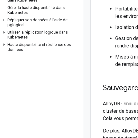
dans Kubernetes
Gérer la haute disponibilité dans
Portabilit
Kubernetes
les envir
Répliquer vos données à l'aide de
pglogical
Isolation 
Utiliser la réplication logique dans
Kubernetes
Gestion de
Haute disponibilité et résilience des
rendre dis
données
Mises à niv
de remplac
Sauvegarde
AlloyDB Omni di
cluster de base
Cela vous perme
De plus, AlloyD