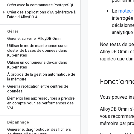
pour améli
Créer avec la communauté Postgre
SQL
Le
moteur
Créer des applications d'IA générative à
l'aide d'Alloy
DB AI
interrogée
décisionnel
Gérer
analytique
Gérer et surveiller Alloy
DB Omni
Nos tests de pe
Utiliser le mode maintenance sur un
cluster de bases de données dans
AlloyDB Omni son
Kubernetes
rapides que dan
Utiliser un conteneur side-car dans
Kubernetes
À propos de la gestion automatique de
la mémoire
Fonctionn
Gérer la réplication entre centres de
données
Vous pouvez ins
Éléments liés aux ressources à prendre
en compte pour les performances des
VM
AlloyDB Omni s'
vous recommando
Dépannage
mémoire par pro
Générer et diagnostiquer des fichiers