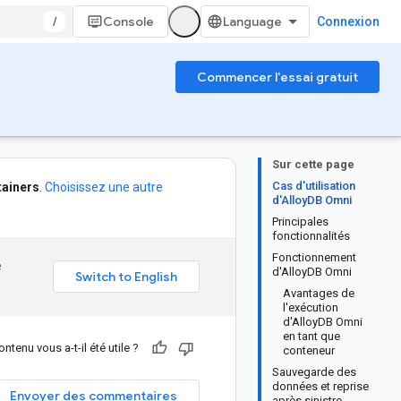
/
Console
Connexion
Commencer l'essai gratuit
Sur cette page
Cas d'utilisation
tainers
.
Choisissez une autre
d'AlloyDB Omni
Principales
fonctionnalités
Fonctionnement
e
d'AlloyDB Omni
Avantages de
l'exécution
d'AlloyDB Omni
en tant que
ntenu vous a-t-il été utile ?
conteneur
Sauvegarde des
données et reprise
Envoyer des commentaires
après sinistre