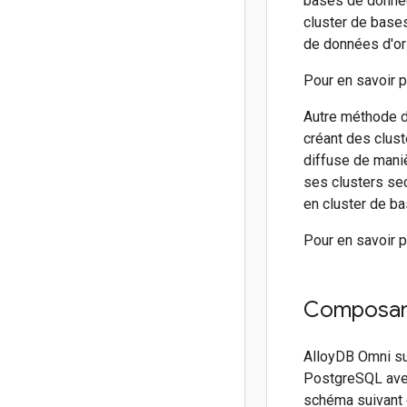
bases de donnée
cluster de base
de données d'ori
Pour en savoir 
Autre méthode de
créant des clus
diffuse de mani
ses clusters se
en cluster de b
Pour en savoir 
Composant
AlloyDB Omni s
PostgreSQL avec
schéma suivant d