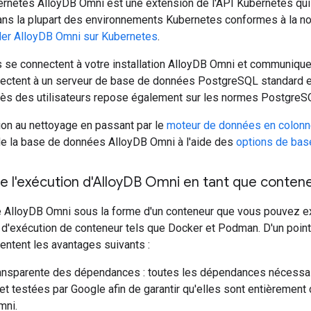
ernetes AlloyDB Omni est une extension de l'API Kubernetes qu
ns la plupart des environnements Kubernetes conformes à la no
ller AlloyDB Omni sur Kubernetes
.
s se connectent à votre installation AlloyDB Omni et communique
nectent à un serveur de base de données PostgreSQL standard e
ccès des utilisateurs repose également sur les normes PostgreS
tion au nettoyage en passant par le
moteur de données en colon
 la base de données AlloyDB Omni à l'aide des
options de ba
 l'exécution d'Alloy
DB Omni en tant que conten
e AlloyDB Omni sous la forme d'un conteneur que vous pouvez e
d'exécution de conteneur tels que Docker et Podman. D'un point 
entent les avantages suivants :
ransparente des dépendances : toutes les dépendances nécessai
et testées par Google afin de garantir qu'elles sont entièremen
mni.