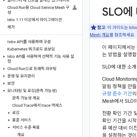
클러스터 내 컨트롤 플레인 업그레이드
SLO에
Cloud Run용 Cloud Service Mesh 구
성
Istio 1
.
11 이상에서 마이그레이션
제거
참고:
이 가이드는 Isti
Mesh 개요
를 참조하세요.
Istio API를 사용하여 구성
이 페이지에서는 Cl
Kubernetes 워크로드 온보딩
는 방법을 설명합
Istio API를 사용하여 선택적 기능 사용 설
정
SLO에 대한 소
Cloud Run으로 트래픽 라우팅
운영 및 유지관리
Cloud Moni
보안
알림 정책을 만들 
모니터링 및 로깅(관측 가능성)
규정 준수 기간
의
관측 가능성 개요
Mesh에서 SL
Cloud Trace에서 trace 액세스
로깅
전환 확인 기간 
표준 서비스
확인 기간을 시작
서비스 수준 목표
류 예산 대비 이
개요
을 설정하는 것이