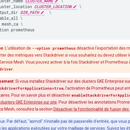
uster_name
CLUSTER_NAME
\
uster_location
CLUSTER_LOCATION
\
tput_dir
DIR_PATH
\
able_all
\
mesh_ca
\
tion
on
:L'utilisation de
--option prometheus
désactive l'exportation des m
ter des métriques vers Stackdriver si vous souhaitez ou devez utiliser l
Service Mesh. Vous pouvez activer à la fois Stackdriver et Prometheus à
driver
.
ssement
:Si vous installez Stackdriver sur des clusters GKE Enterprise su
ckdriverForApplications=true
, l'activation de Prometheus peut en
ires. Pour en savoir plus et désactiver
enableStackdriverForAppli
clusters GKE Enterprise sur site
. Pour désactiver les annotations Prometh
ce Mesh, consultez la section
Désactiver la fonctionnalité de fusion d
: Par défaut, "asmcli" n'installe pas de passerelle d'entrée, que vous po
s les applications exécutées sur votre maillage de services. Suivez les 