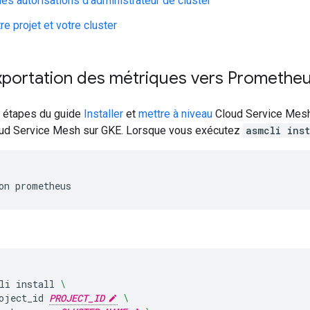
es autorisations d'administrateur de cluster
re projet et votre cluster
exportation des métriques vers Promethe
s étapes du guide
Installer
et
mettre à niveau
Cloud Service Mesh 
oud Service Mesh sur GKE. Lorsque vous exécutez
asmcli inst
li
install
\
oject_id
PROJECT_ID
\