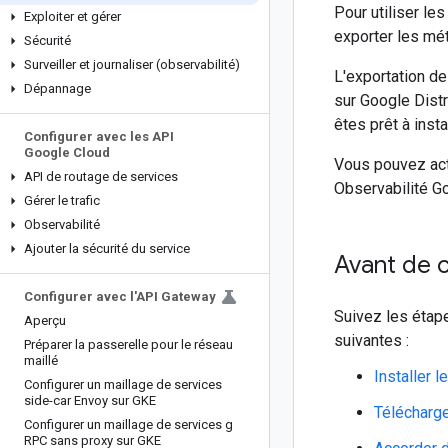
Pour utiliser le
Exploiter et gérer
exporter les mé
Sécurité
Surveiller et journaliser (observabilité)
L'exportation d
Dépannage
sur Google Dist
êtes prêt à inst
Configurer avec les API
Google Cloud
Vous pouvez act
API de routage de services
Observabilité Go
Gérer le trafic
Observabilité
Ajouter la sécurité du service
Avant de
Configurer avec l'API Gateway
Suivez les étap
Aperçu
suivantes :
Préparer la passerelle pour le réseau
maillé
Installer 
Configurer un maillage de services
side-car Envoy sur GKE
Télécharg
Configurer un maillage de services g
RPC sans proxy sur GKE