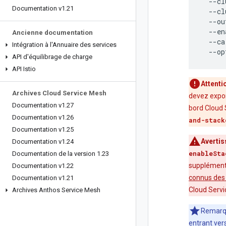
--cl
Documentation v1
.
21
--cl
--ou
--en
Ancienne documentation
--ca
Intégration à l'Annuaire des services
--op
API d'équilibrage de charge
API Istio
Attenti
Archives Cloud Service Mesh
devez expor
Documentation v1
.
27
bord Cloud 
Documentation v1
.
26
and-stack
Documentation v1
.
25
Averti
Documentation v1
.
24
enableSta
Documentation de la version 1
.
23
supplémenta
Documentation v1
.
22
connus des 
Documentation v1
.
21
Cloud Servi
Archives Anthos Service Mesh
Remarque
entrant ver