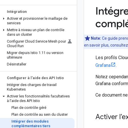
Intégr
Intégration
Activer et provisionner le maillage de
complé
services
Mettre à niveau un plan de contrôle
dans un cluster
Note:
Ce guide prend
Configurer Cloud Service Mesh pour
en savoir plus, consultez
Cloud Run
Migrer depuis Istio 1
.
11 ou version
Les profils Clo
ultérieure
Désinstaller
Grafana
.
Notez cependant
Configurer à l'aide des API Istio
Grafana confor
Intégrer des charges de travail
Kubernetes
Ce document ne s
Activer les fonctionnalités facultatives
à l'aide des API Istio
Plan de contrôle géré
Plan de contrôle au sein du cluster
Activer l'
Intégrer des modules
complémentaires tiers