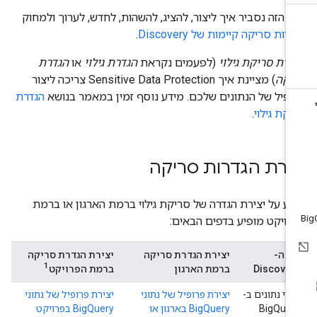
ף הזה נסביר איך ליצור, להציג, להשהות, לחדש, לערוך ולמחוק
רות סריקה קיימות של Discovery
.
דרת סריקת גילוי
(לפעמים נקראת
הגדרת גילוי
או
הגדרת
יקה
) מציינת איך Sensitive Data Protection צריכה ליצור
ופיל של הנתונים שלכם. מידע נוסף זמין במאמר בנושא
הגדרת
יקת גילוי
.
צירת הגדרות סריקה
דע על יצירת הגדרה של סריקת גילוי ברמת הארגון או ברמת
רויקט מופיע בדפים הבאים:
וג ה-
יצירת הגדרת סריקה
יצירת הגדרת סריקה
1
Discover
ברמת הארגון
ברמת הפרויקט
ילוי נתונים ב-
יצירת פרופיל של נתוני
יצירת פרופיל של נתוני
BigQuer
BigQuery בארגון או
BigQuery בפרויקט