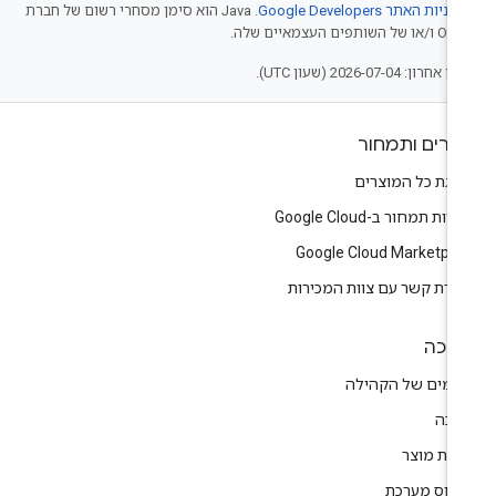
יניות האתר Google Developers‏
.‏ Java הוא סימן מסחרי רשום של חברת
של השותפים העצמאיים שלה.
אחרון: 2026-07-04 (שעון UTC).
צרים ותמחור
צגת כל המוצרים
יות תמחור ב-Google Cloud
Google Cloud Marketpla
צירת קשר עם צוות המכירות
יכה
רומים של הקהילה
יכה
רות מוצר
טוס מערכת