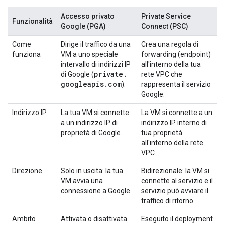
Accesso privato
Private Service
Funzionalità
Google (PGA)
Connect (PSC)
Come
Dirige il traffico da una
Crea una regola di
funziona
VM a uno speciale
forwarding (endpoint)
intervallo di indirizzi IP
all'interno della tua
private
.
di Google (
rete VPC che
googleapis
.
com
).
rappresenta il servizio
Google.
Indirizzo IP
La tua VM si connette
La VM si connette a un
a un indirizzo IP di
indirizzo IP interno di
proprietà di Google.
tua proprietà
all'interno della rete
VPC.
Direzione
Solo in uscita: la tua
Bidirezionale: la VM si
VM avvia una
connette al servizio e il
connessione a Google.
servizio può avviare il
traffico di ritorno.
Ambito
Attivata o disattivata
Eseguito il deployment