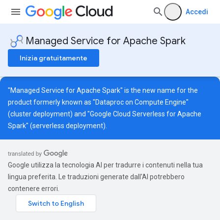
Accedi
Managed Service for Apache Spark
Inizia gratuitamente
"Managed Service for Apache Spark" is the new name for the
product formerly known as "Dataproc on Compute Engine"
(cluster deployment) and "Google Cloud Serverless for Apache
Spark" (serverless deployment).
Google utilizza la tecnologia AI per tradurre i contenuti nella tua
lingua preferita. Le traduzioni generate dall'AI potrebbero
contenere errori.