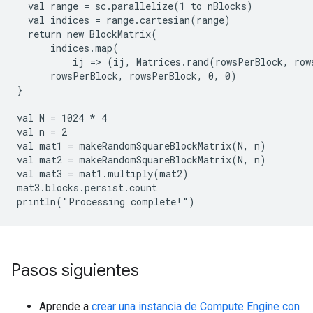
  val range = sc.parallelize(1 to nBlocks)

  val indices = range.cartesian(range)

  return new BlockMatrix(

      indices.map(

          ij => (ij, Matrices.rand(rowsPerBlock, row
      rowsPerBlock, rowsPerBlock, 0, 0)

}

val N = 1024 * 4

val n = 2

val mat1 = makeRandomSquareBlockMatrix(N, n)

val mat2 = makeRandomSquareBlockMatrix(N, n)

val mat3 = mat1.multiply(mat2)

mat3.blocks.persist.count

Pasos siguientes
Aprende a
crear una instancia de Compute Engine con