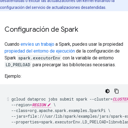
desatendidas o excluir las actualizaciones del kernel editando la
configuración del servicio de actualizaciones desatendidas.
Configuración de Spark
Cuando
envíes un trabajo
a Spark, puedes usar la propiedad
propiedad del entorno de ejecución
de la configuración de
Spark
spark.executorEnv
con la variable de entorno
LD_PRELOAD
para precargar las bibliotecas necesarias.
Ejemplo:
gcloud dataproc jobs submit spark --cluster=
CLUSTE
  --region=
REGION
 \

  --class=org.apache.spark.examples.SparkPi \

  --jars=file:///usr/lib/spark/examples/jars/spark-ex