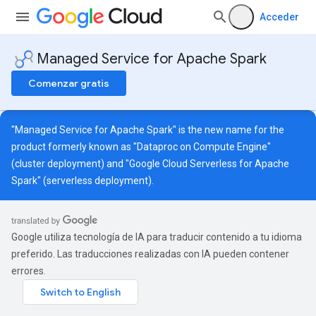
Acceder
Managed Service for Apache Spark
Comenzar gratis
"Managed Service for Apache Spark" is the new name for the
product formerly known as "Dataproc on Compute Engine"
(cluster deployment) and "Google Cloud Serverless for Apache
Spark" (serverless deployment).
Google utiliza tecnología de IA para traducir contenido a tu idioma
preferido. Las traducciones realizadas con IA pueden contener
errores.