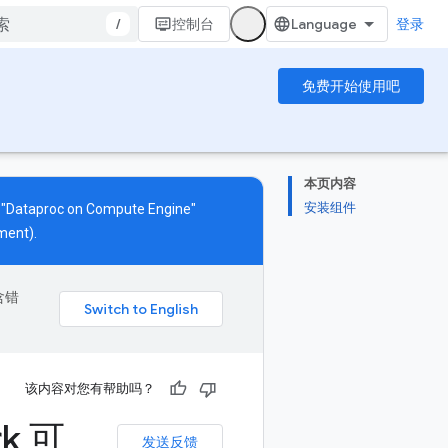
/
控制台
登录
免费开始使用吧
本页内容
安装组件
s "Dataproc on Compute Engine"
ment).
含错
该内容对您有帮助吗？
rk 可
发送反馈