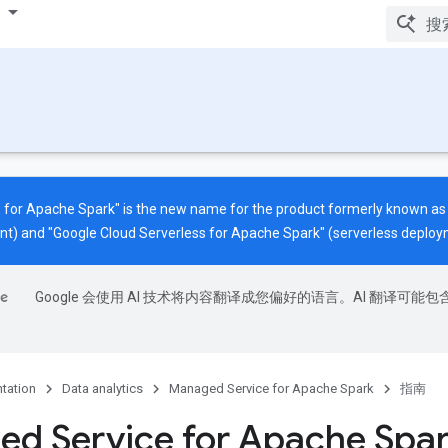
 for Apache Spark" is the new name for the product formerly known a
nt) and "Google Cloud Serverless for Apache Spark" (serverless deploy
Google 会使用 AI 技术将内容翻译成您偏好的语言。AI 翻译可能包
tation
Data analytics
Managed Service for Apache Spark
指南
d Service for Apache Spa