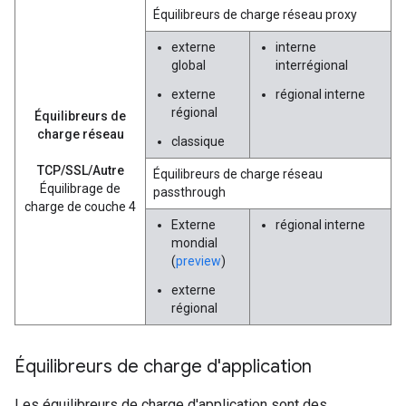
Équilibreurs de charge réseau proxy
externe
interne
global
interrégional
externe
régional interne
régional
Équilibreurs de
charge réseau
classique
TCP/SSL/Autre
Équilibreurs de charge réseau
Équilibrage de
passthrough
charge de couche 4
Externe
régional interne
mondial
(
preview
)
externe
régional
Équilibreurs de charge d'application
Les équilibreurs de charge d'application sont des