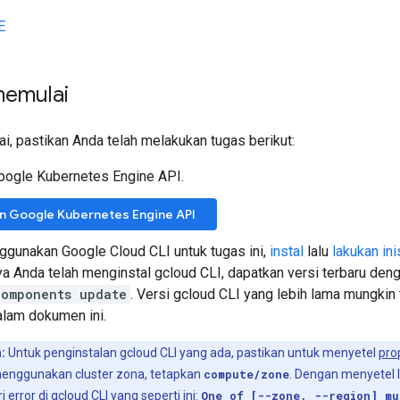
E
memulai
, pastikan Anda telah melakukan tugas berikut:
oogle Kubernetes Engine API.
an Google Kubernetes Engine API
gunakan Google Cloud CLI untuk tugas ini,
instal
lalu
lakukan ini
 Anda telah menginstal gcloud CLI, dapatkan versi terbaru deng
components update
. Versi gcloud CLI yang lebih lama mungki
alam dokumen ini.
:
Untuk penginstalan gcloud CLI yang ada, pastikan untuk menyetel
pro
enggunakan cluster zona, tetapkan
compute/zone
. Dengan menyetel l
error di gcloud CLI yang seperti ini:
One of [--zone, --region] mu