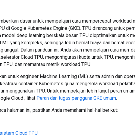
berikan dasar untuk mempelajari cara mempercepat workload m
 di Google Kubernetes Engine (GKE). TPU dirancang untuk pemr
an model deep learning berskala besar. TPU dioptimalkan untuk m
 ML yang kompleks, sehingga lebih hemat biaya dan hemat ener
g unggul. Dalam panduan ini, Anda akan mempelajari cara men-
elerator Cloud TPU, mengonfigurasi kuota untuk TPU, mengonfi
n TPU, dan memantau metrik workload TPU.
ujukan untuk engineer Machine Learning (ML) serta admin dan opera
estrasi container Kubernetes guna mengelola workload pelatihan
ar menggunakan TPU. Untuk mempelajari lebih lanjut peran umum
gle Cloud , lihat
Peran dan tugas pengguna GKE umum
.
 halaman ini, pastikan Anda memahami hal-hal berikut:
 sistem Cloud TPU