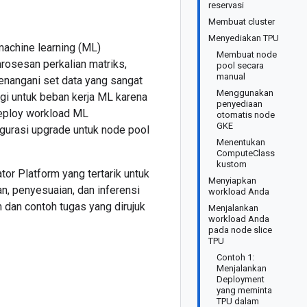
reservasi
Membuat cluster
Menyediakan TPU
achine learning (ML)
Membuat node
osesan perkalian matriks,
pool secara
manual
enangani set data yang sangat
Menggunakan
gi untuk beban kerja ML karena
penyediaan
deploy workload ML
otomatis node
GKE
gurasi upgrade untuk node pool
Menentukan
ComputeClass
kustom
tor Platform yang tertarik untuk
Menyiapkan
, penyesuaian, dan inferensi
workload Anda
 dan contoh tugas yang dirujuk
Menjalankan
workload Anda
pada node slice
TPU
Contoh 1:
Menjalankan
Deployment
yang meminta
TPU dalam