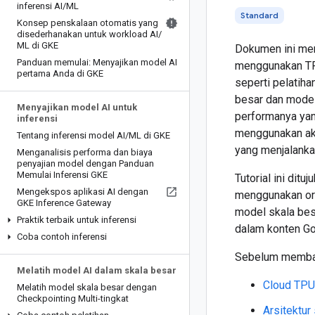
inferensi AI
/
ML
Standard
Konsep penskalaan otomatis yang
disederhanakan untuk workload AI
/
ML di GKE
Dokumen ini mem
Panduan memulai: Menyajikan model AI
menggunakan TPU
pertama Anda di GKE
seperti pelatih
besar dan model
Menyajikan model AI untuk
performanya yan
inferensi
menggunakan aks
Tentang inferensi model AI
/
ML di GKE
yang menjalanka
Menganalisis performa dan biaya
penyajian model dengan Panduan
Memulai Inferensi GKE
Tutorial ini dit
Mengekspos aplikasi AI dengan
menggunakan ork
GKE Inference Gateway
model skala bes
Praktik terbaik untuk inferensi
dalam konten Goo
Coba contoh inferensi
Sebelum membaca
Melatih model AI dalam skala besar
Cloud TPU
Melatih model skala besar dengan
Checkpointing Multi-tingkat
Arsitektur