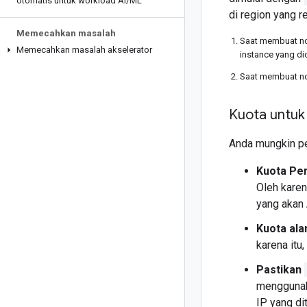
otomatis untuk workload AI
/
ML
di region yang 
Memecahkan masalah
Saat membuat no
Memecahkan masalah akselerator
instance yang d
Saat membuat no
Kuota untu
Anda mungkin pe
Kuota Per
Oleh karen
yang akan 
Kuota ala
karena itu
Pastikan
menggunak
IP yang d