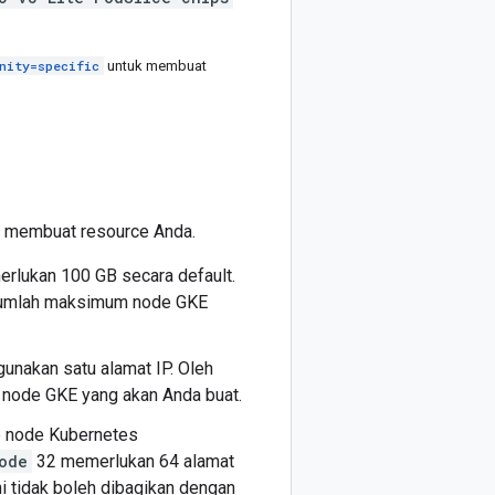
nity=specific
untuk membuat
KE membuat resource Anda.
erlukan 100 GB secara default.
ri jumlah maksimum node GKE
unakan satu alamat IP. Oleh
m node GKE yang akan Anda buat.
ap node Kubernetes
ode
32 memerlukan 64 alamat
ni tidak boleh dibagikan dengan