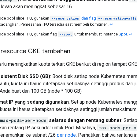
relevan akan meningkat sebesar 16.
de pool slice TPU, gunakan
--reservation
dan flag
--reservation-affi
icadangkan. Pemesanan TPU tersedia saat membeli komitmen.
↩
de pool slice TPU, gunakan flag
--spot
untuk membuat instance
Spot
.
↩
k resource GKE tambahan
rlu meningkatkan kuota terkait GKE berikut di region tempat G
sistent Disk SSD (GB)
: Boot disk setiap node Kubernetes mem
a itu, kuota ini harus ditetapkan setidaknya setinggi produk da
Anda buat dan 100 GB (node * 100 GB).
mat IP yang sedang digunakan
: Setiap node Kubernetes mengg
, kuota ini harus ditetapkan setidaknya setinggi jumlah maksimu
max-pods-per-node
selaras dengan rentang subnet
: Seti
an rentang IP sekunder untuk Pod. Misalnya,
max-pods-per-n
iterjemahkan ke subnet /26
per node
. Perhatikan bahwa rentang i