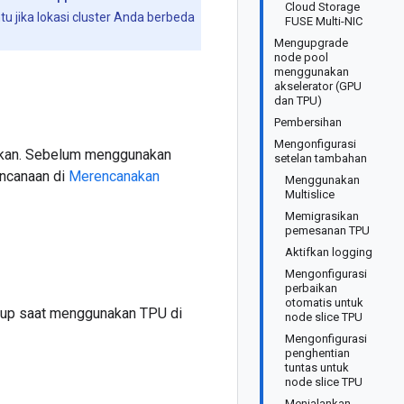
Cloud Storage
u jika lokasi cluster Anda berbeda
FUSE Multi-NIC
Mengupgrade
node pool
menggunakan
akselerator (GPU
dan TPU)
Pembersihan
Mengonfigurasi
lukan. Sebelum menggunakan
setelan tambahan
encanaan di
Merencanakan
Menggunakan
Multislice
Memigrasikan
pemesanan TPU
Aktifkan logging
Mengonfigurasi
perbaikan
otomatis untuk
kup saat menggunakan TPU di
node slice TPU
Mengonfigurasi
penghentian
tuntas untuk
node slice TPU
Menjalankan