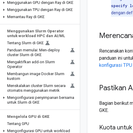
Menggunakan GPU dengan Ray di GKE
specify l
Menggunakan TPU dengan Ray di GKE
dengan def
Memantau Ray di GKE
Menggunakan Slurm Operator
Merencana
untuk workload HPC dan AI
/
ML
Tentang Slurm di GKE
Panduan memulai: Men-deploy
Rencanakan konf
cluster Slurm di GKE
panduan ini unt
Mengaktifkan add-on Slurm
konfigurasi TPU
Operator
Membangun image Docker Slurm
kustom
Menskalakan cluster Slurm secara
Pastikan 
otomatis menggunakan metrik
Mengonfigurasi penyimpanan bersama
untuk Slurm di GKE
Bagian berikut
GKE.
Mengelola GPU di GKE
Tentang GPU
Kuota untu
Mengonfigurasi GPU untuk workload