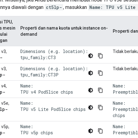
nnya diawali dengan
ct5lp-
, masukkan
Name: TPU v5 Lite
si TPU,
is mesin
Properti dan nama kuota untuk instance on-
Properti dan
ulai
demand
gan
Dimensions (e.g. location):
 v3,
Tidak berlak
-
tpu_family:CT3
Dimensions (e.g. location):
 v3,
Tidak berlak
p-
tpu_family:CT3P
Name:
Name:
 v4,
p-
TPU v4 PodSlice chips
Preemptibl
Name:
Name:
 v5e,
lp-
TPU v5 Lite PodSlice chips
Preemptibl
chips
Name:
Name:
 v5p,
p-
TPU v5p chips
Preemptibl