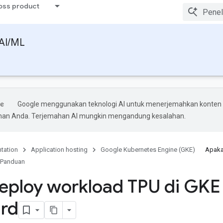
ross product
AI/ML
Google menggunakan teknologi AI untuk menerjemahkan konten
ihan Anda. Terjemahan AI mungkin mengandung kesalahan.
tation
Application hosting
Google Kubernetes Engine (GKE)
Apaka
Panduan
ploy workload TPU di GKE
rd