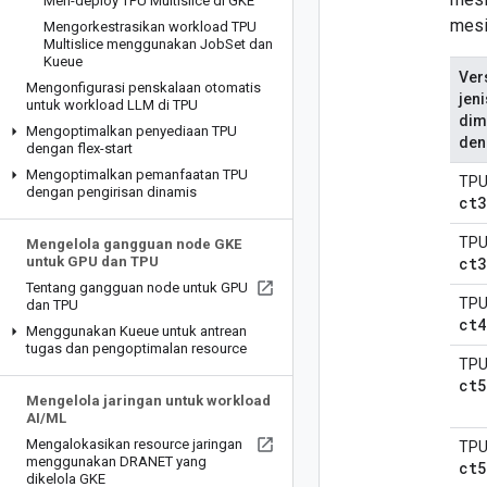
Men-deploy TPU Multislice di GKE
mesi
Mengorkestrasikan workload TPU
Multislice menggunakan Job
Set dan
Kueue
Ver
Mengonfigurasi penskalaan otomatis
jen
untuk workload LLM di TPU
dim
Mengoptimalkan penyediaan TPU
den
dengan flex-start
Mengoptimalkan pemanfaatan TPU
TPU
dengan pengirisan dinamis
ct3
TPU
Mengelola gangguan node GKE
untuk GPU dan TPU
ct3
Tentang gangguan node untuk GPU
TPU
dan TPU
ct4
Menggunakan Kueue untuk antrean
tugas dan pengoptimalan resource
TPU
ct5
Mengelola jaringan untuk workload
AI
/
ML
Mengalokasikan resource jaringan
TPU
menggunakan DRANET yang
ct5
dikelola GKE