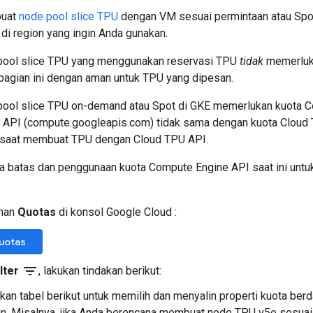
buat
node pool slice TPU
dengan VM sesuai permintaan atau Spot
di region yang ingin Anda gunakan.
ool slice TPU yang menggunakan reservasi TPU
tidak
memerluka
bagian ini dengan aman untuk TPU yang dipesan.
ool slice TPU on-demand atau Spot di GKE memerlukan kuota C
API (compute.googleapis.com) tidak sama dengan kuota Cloud 
n saat membuat TPU dengan Cloud TPU API.
 batas dan penggunaan kuota Compute Engine API saat ini untuk
aman
Quotas
di konsol Google Cloud :
uotas
filter_list
ilter
, lakukan tindakan berikut:
kan tabel berikut untuk memilih dan menyalin properti kuota ber
n. Misalnya, jika Anda berencana membuat node TPU v5e sesuai 