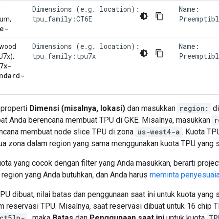
Dimensions (e.g. location):
Name:
U
tpu_family:CT6E
Preemptibl
lium,
e-
Dimensions (e.g. location):
Name:
nwood
tpu_family:tpu7x
Preemptibl
U7x),
7x-
ndard-
 properti
Dimensi (misalnya, lokasi)
dan masukkan
region:
di
at Anda berencana membuat TPU di GKE. Misalnya, masukkan
r
ncana membuat node slice TPU di zona
us-west4-a
. Kuota TP
a zona dalam region yang sama menggunakan kuota TPU yang 
uota yang cocok dengan filter yang Anda masukkan, berarti projec
k region yang Anda butuhkan, dan Anda harus
meminta penyesuaia
PU dibuat, nilai batas dan penggunaan saat ini untuk kuota yang
am reservasi TPU. Misalnya, saat reservasi dibuat untuk 16 chip
ct5lp-
, maka
Batas
dan
Penggunaan saat ini
untuk kuota
TP