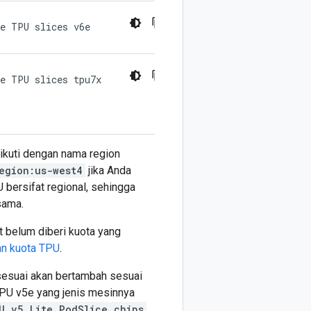
e TPU slices v6e
e TPU slices tpu7x
ikuti dengan nama region
egion:us-west4
jika Anda
U bersifat regional, sehingga
sama.
t belum diberi kuota yang
n kuota TPU
.
 sesuai akan bertambah sesuai
 TPU v5e yang jenis mesinnya
U v5 Lite PodSlice chips