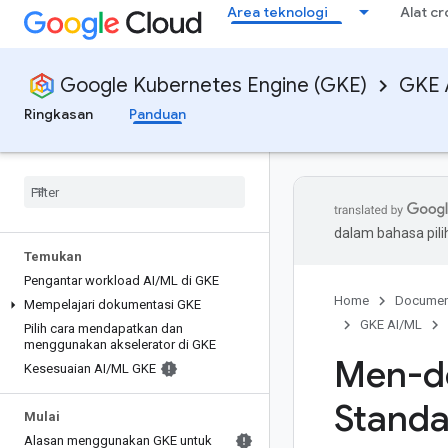
Area teknologi
Alat c
Google Kubernetes Engine (GKE)
GKE 
Ringkasan
Panduan
dalam bahasa pil
Temukan
Pengantar workload AI
/
ML di GKE
Home
Documen
Mempelajari dokumentasi GKE
GKE AI/ML
Pilih cara mendapatkan dan
menggunakan akselerator di GKE
Men-de
Kesesuaian AI
/
ML GKE
Standa
Mulai
Alasan menggunakan GKE untuk