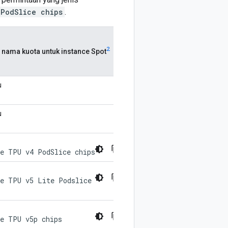
 PodSlice chips
.
2
 nama kuota untuk instance Spot
u
u
e TPU v4 PodSlice chips
e TPU v5 Lite Podslice
e TPU v5p chips