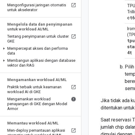
Mengonfigurasi jaringan otomatis
TP
untuk akselerator
Tril
ct6
Mengelola data dan penyimpanan
Iro
untuk workload AI
/
ML
(TP
Tentang penyimpanan untuk cluster
tpu
GKE
sta
Mempercepat akses dan performa
4t
data
Membangun aplikasi dengan database
vektor dan RAG
Pilih
temp
Mengamankan workload AI
/
ML
bere
Praktik terbaik untuk keamanan
semu
workload AI di GKE
Mengamankan workload
Jika tidak ada k
penayangan di GKE dengan Model
ditentukan untu
Armor
Saat reservasi T
Memantau workload AI
/
ML
jumlah chip dal
Men-deploy pemantauan aplikasi
dimulai dengan