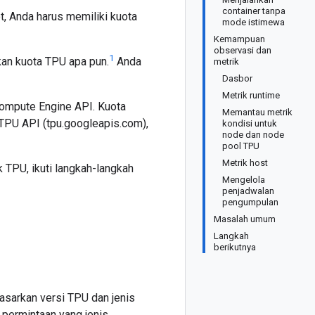
container tanpa
, Anda harus memiliki kuota
mode istimewa
Kemampuan
observasi dan
1
n kuota TPU apa pun.
Anda
metrik
Dasbor
Metrik runtime
ompute Engine API. Kuota
Memantau metrik
TPU API (tpu.googleapis.com),
kondisi untuk
node dan node
pool TPU
Metrik host
 TPU, ikuti langkah-langkah
Mengelola
penjadwalan
pengumpulan
Masalah umum
Langkah
berikutnya
dasarkan versi TPU dan jenis
permintaan yang jenis