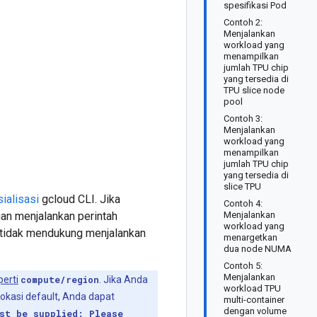
spesifikasi Pod
Contoh 2:
Menjalankan
workload yang
menampilkan
jumlah TPU chip
yang tersedia di
TPU slice node
pool
Contoh 3:
Menjalankan
workload yang
menampilkan
jumlah TPU chip
yang tersedia di
slice TPU
sialisasi
gcloud CLI. Jika
Contoh 4:
an menjalankan perintah
Menjalankan
workload yang
n tidak mendukung menjalankan
menargetkan
dua node NUMA
Contoh 5:
Menjalankan
perti
compute/region
. Jika Anda
workload TPU
okasi default, Anda dapat
multi-container
dengan volume
st be supplied: Please