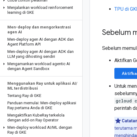
Coba contoh pelatihan
Menjalankan workload reinforcement
TPU di GK
learning di GKE
Men-deploy dan mengorkestrasi
Sebelum 
agen AI
Men-deploy agen AI dengan ADK dan
Agent Platform API
Sebelum memulai
Men-deploy agen AI dengan ADK dan
LLM yang dihosting sendiri
Aktifkan G
Mengamankan workload agentic AI
dengan Agent Sandbox
Aktifk
Menggunakan Ray untuk aplikasi AI
/
Untuk meng
ML terdistribusi
sebelumnya
Tentang Ray di GKE
gcloud 
Panduan memulai: Men-deploy aplikasi
perintah d
Ray pertama Anda di GKE
Mengaktifkan Kube
Ray terkelola
dengan add-on Ray Operator
Catatan
Men-deploy workload AI
/
ML dengan
terutama m
Ray di GKE
menghindari 