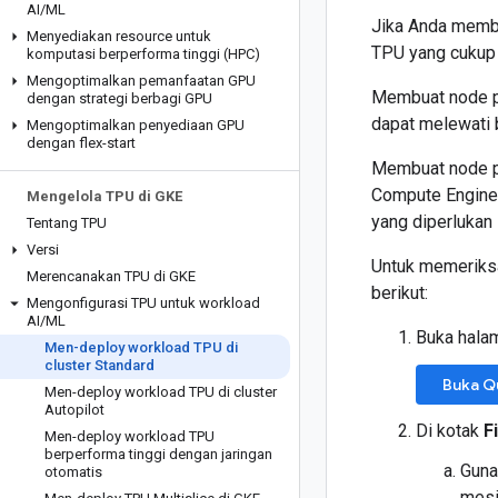
AI
/
ML
Jika Anda mem
Menyediakan resource untuk
TPU yang cukup 
komputasi berperforma tinggi (HPC)
Mengoptimalkan pemanfaatan GPU
Membuat node p
dengan strategi berbagi GPU
dapat melewati 
Mengoptimalkan penyediaan GPU
dengan flex-start
Membuat node p
Compute Engine 
Mengelola TPU di GKE
yang diperluka
Tentang TPU
Versi
Untuk memeriksa
Merencanakan TPU di GKE
berikut:
Mengonfigurasi TPU untuk workload
AI
/
ML
Buka hal
Men-deploy workload TPU di
cluster Standard
Buka Q
Men-deploy workload TPU di cluster
Autopilot
Di kotak
F
Men-deploy workload TPU
berperforma tinggi dengan jaringan
Guna
otomatis
mesi