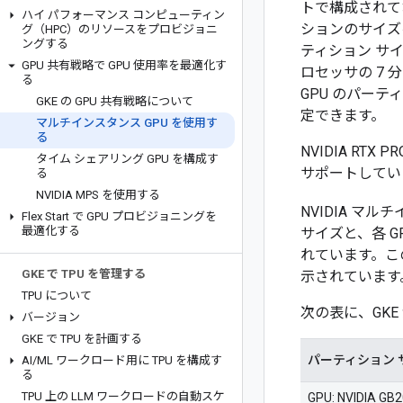
トで構成されて
ハイ パフォーマンス コンピューティン
ションのサイズ
グ（HPC）のリソースをプロビジョニ
ングする
ティション サ
GPU 共有戦略で GPU 使用率を最適化す
ロセッサの 7 
る
GPU のパーティ
GKE の GPU 共有戦略について
定できます。
マルチインスタンス GPU を使用す
る
NVIDIA RT
タイム シェアリング GPU を構成す
サポートしてい
る
NVIDIA MPS を使用する
NVIDIA マ
Flex Start で GPU プロビジョニングを
最適化する
サイズと、各 
れています。こ
GKE で TPU を管理する
示されています
TPU について
次の表に、GK
バージョン
GKE で TPU を計画する
パーティション 
AI
/
ML ワークロード用に TPU を構成す
る
TPU 上の LLM ワークロードの自動スケ
GPU: NVIDIA GB