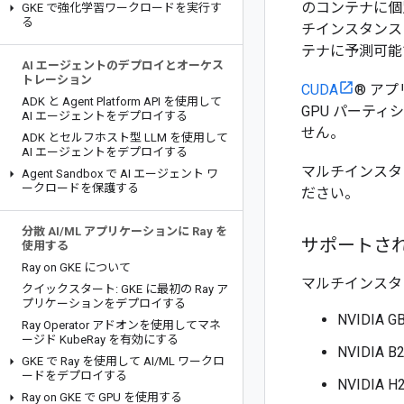
のコンテナに個
GKE で強化学習ワークロードを実行す
る
チインスタンス
テナに予測可能
AI エージェントのデプロイとオーケス
トレーション
CUDA
® ア
ADK と Agent Platform API を使用して
GPU パーテ
AI エージェントをデプロイする
せん。
ADK とセルフホスト型 LLM を使用して
AI エージェントをデプロイする
マルチインスタン
Agent Sandbox で AI エージェント ワ
ークロードを保護する
ださい。
分散 AI
/
ML アプリケーションに Ray を
サポートされ
使用する
Ray on GKE について
マルチインスタン
クイックスタート: GKE に最初の Ray ア
プリケーションをデプロイする
NVIDIA G
Ray Operator アドオンを使用してマネ
ージド Kube
Ray を有効にする
NVIDIA B
GKE で Ray を使用して AI
/
ML ワークロ
ードをデプロイする
NVIDIA 
Ray on GKE で GPU を使用する