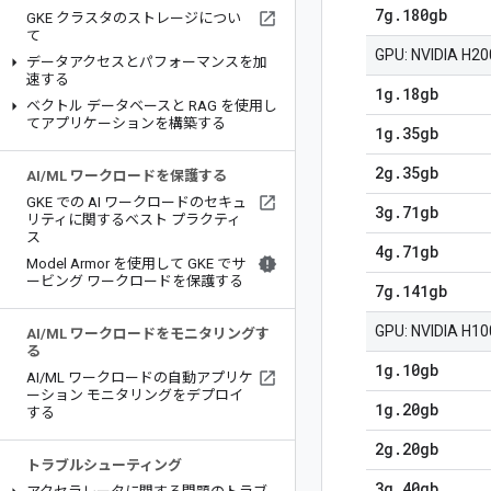
7g
.
180gb
GKE クラスタのストレージについ
て
GPU: NVIDIA 
データアクセスとパフォーマンスを加
速する
1g
.
18gb
ベクトル データベースと RAG を使用し
てアプリケーションを構築する
1g
.
35gb
2g
.
35gb
AI
/
ML ワークロードを保護する
GKE での AI ワークロードのセキュ
3g
.
71gb
リティに関するベスト プラクティ
ス
4g
.
71gb
Model Armor を使用して GKE でサ
ービング ワークロードを保護する
7g
.
141gb
GPU: NVIDIA H
AI
/
ML ワークロードをモニタリングす
る
1g
.
10gb
AI
/
ML ワークロードの自動アプリケ
ーション モニタリングをデプロイ
1g
.
20gb
する
2g
.
20gb
トラブルシューティング
3g
.
40gb