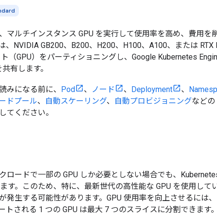
ndard
、マルチインスタンス GPU を実行して使用率を高め、費用
VIDIA GB200、B200、H200、H100、A100、または RTX
（GPU）をパーティショニングし、Google Kubernetes En
 を共有します。
読みになる前に、
Pod
、
ノード
、
Deployment
、
Namesp
ードプール
、
自動スケーリング
、
自動プロビジョニング
などの
してください。
ロードで一部の GPU しか必要としない場合でも、Kubernete
当てます。このため、特に、最新世代の高性能な GPU を使用し
が発生する可能性があります。GPU 使用率を向上させるには、マ
トされる 1 つの GPU は最大 7 つのスライスに分割できます