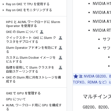
NVIDIA 
Ray on GKE で TPU を使用する
Ray on GKE をモニタリングする
NVIDIA 
NVIDIA 
HPC と AI
/
ML ワークロードに Slurm
Operator を使用する
NVIDIA R
GKE の Slurm について
クイックスタート: GKE に Slurm ク
サフ
ラスタをデプロイする
Slurm Operator アドオンを有効にす
サフ
る
カスタム Slurm Docker イメージを
ビルドする
指標を使用して Slurm クラスタを
自動スケーリングする
注:
NVIDIA GB20
GKE の Slurm 用に共有ストレージを構
成する
TCPXO、RDMA など
GKE で GPU を管理する
マルチインス
GPU について
AI
/
ML ワークロード用に GPU を構成す
GB200、B20
る