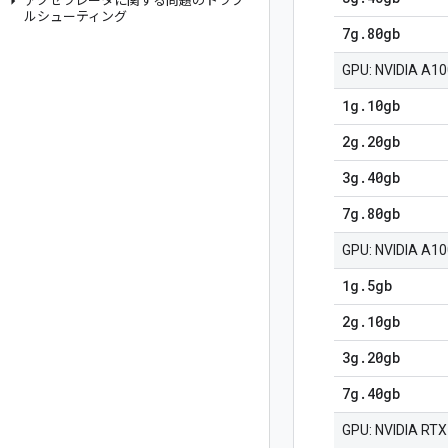
アクセラレータに関する問題のトラブ
ルシューティング
7g
.
80gb
GPU: NVIDIA A
1g
.
10gb
2g
.
20gb
3g
.
40gb
7g
.
80gb
GPU: NVIDIA A
1g
.
5gb
2g
.
10gb
3g
.
20gb
7g
.
40gb
GPU: NVIDIA RT