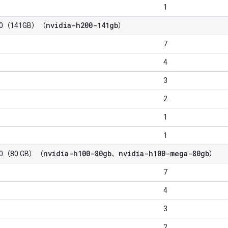
1
nvidia-h200-141gb
H200（141GB）（
）
7
4
3
2
1
1
nvidia-h100-80gb
nvidia-h100-mega-80gb
100（80 GB）（
、
）
7
4
3
2