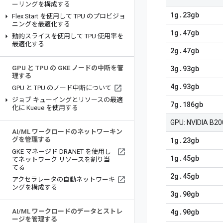
ーリングを構成する
1g
.
23gb
Flex Start を使用して TPU のプロビジョ
ニングを最適化する
1g
.
47gb
動的スライスを使用して TPU 使用率を
最適化する
2g
.
47gb
3g
.
93gb
GPU と TPU の GKE ノードの中断を管
理する
4g
.
93gb
GPU と TPU のノード中断について
ジョブ キューイングとリソースの最適
7g
.
186gb
化に Kueue を使用する
GPU: NVIDIA B2
AI
/
ML ワークロードのネットワーキン
1g
.
23gb
グを管理する
GKE マネージド DRANET を使用し
1g
.
45gb
てネットワーク リソースを割り当
てる
2g
.
45gb
アクセラレータの自動ネットワーキ
ングを構成する
3g
.
90gb
4g
.
90gb
AI
/
ML ワークロードのデータとストレ
ージを管理する