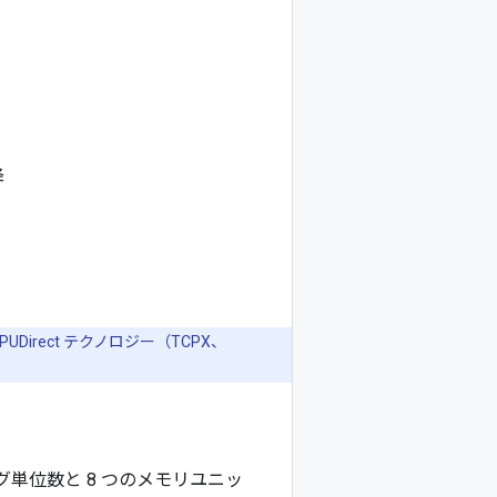
降
PUDirect テクノロジー（TCPX、
ィング単位数と 8 つのメモリユニッ