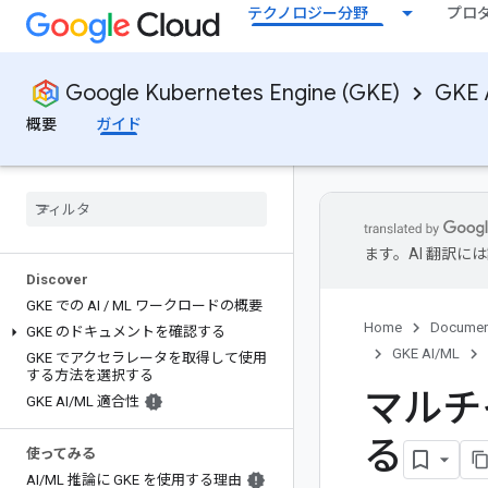
テクノロジー分野
プロ
Google Kubernetes Engine (GKE)
GKE 
概要
ガイド
ます。AI 翻訳
Discover
GKE での AI
/
ML ワークロードの概要
Home
Documen
GKE のドキュメントを確認する
GKE AI/ML
GKE でアクセラレータを取得して使用
する方法を選択する
マルチ
GKE AI
/
ML 適合性
る
使ってみる
AI
/
ML 推論に GKE を使用する理由