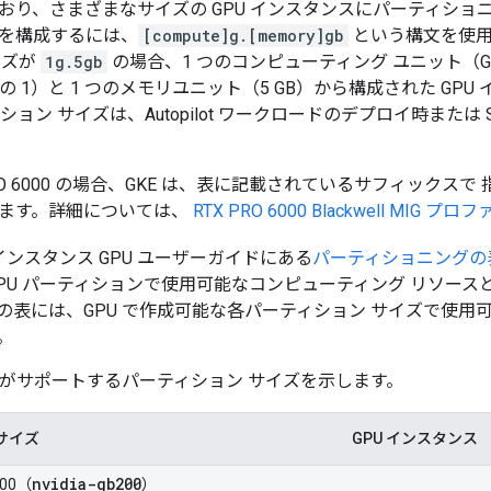
おり、さまざまなサイズの GPU インスタンスにパーティショニ
を構成するには、
[compute]g.[memory]gb
という構文を使用
イズが
1g.5gb
の場合、1 つのコンピューティング ユニット（G
分の 1）と 1 つのメモリユニット（5 GB）から構成された GP
ション サイズは、Autopilot ワークロードのデプロイ時または S
X PRO 6000 の場合、GKE は、表に記載されているサフィックス
ます。詳細については、
RTX PRO 6000 Blackwell MIG プロ
ルチインスタンス GPU ユーザーガイドにある
パーティショニングの
GPU パーティションで使用可能なコンピューティング リソー
の表には、GPU で作成可能な各パーティション サイズで使用可
。
E がサポートするパーティション サイズを示します。
サイズ
GPU インスタンス
nvidia-gb200
200（
）