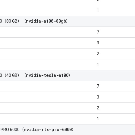
1
nvidia-a100-80gb
100（80 GB）（
）
7
3
2
1
nvidia-tesla-a100
100（40 GB）（
）
7
3
2
1
nvidia-rtx-pro-6000
X PRO 6000（
）