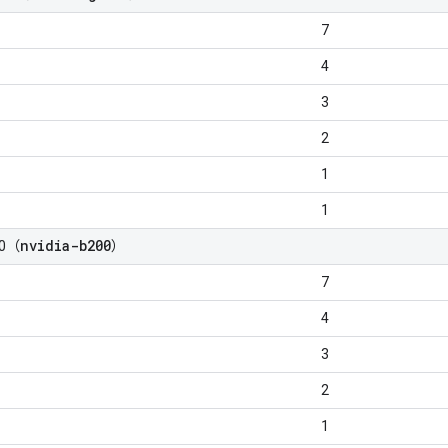
7
4
3
2
1
1
nvidia-b200
00（
）
7
4
3
2
1