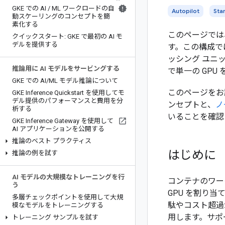
GKE での AI
/
ML ワークロードの自
Autopilot
Sta
動スケーリングのコンセプトを簡
素化する
このページでは
クイックスタート: GKE で最初の AI モ
デルを提供する
す。この構成では、N
ッシング ユニット
推論用に AI モデルをサービングする
で単一の GPU
GKE での AI
/
ML モデル推論について
このページをお
GKE Inference Quickstart を使用してモ
デル提供のパフォーマンスと費用を分
ンセプトと、
ノ
析する
いることを確認
GKE Inference Gateway を使用して
AI アプリケーションを公開する
推論のベスト プラクティス
はじめに
推論の例を試す
AI モデルの大規模なトレーニングを行
コンテナのワーク
う
GPU を割り
多層チェックポイントを使用して大規
駄やコスト超過
模なモデルをトレーニングする
用します。サポー
トレーニング サンプルを試す