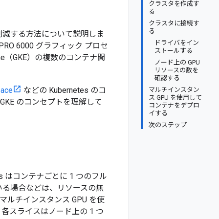
クラスタを作成す
る
クラスタに接続す
る
を削減する方法について説明しま
ドライバをイン
 PRO 6000 グラフィック プロセ
ストールする
gine（GKE）の複数のコンテナ間
ノード上の GPU
リソースの数を
確認する
ace
などの Kubernetes のコ
マルチインスタン
ス GPU を使用して
 GKE のコンセプトを理解して
コンテナをデプロ
イする
次のステップ
s はコンテナごとに 1 つのフル
ている場合などは、リソースの無
ルチインスタンス GPU を使
。各スライスはノード上の 1 つ