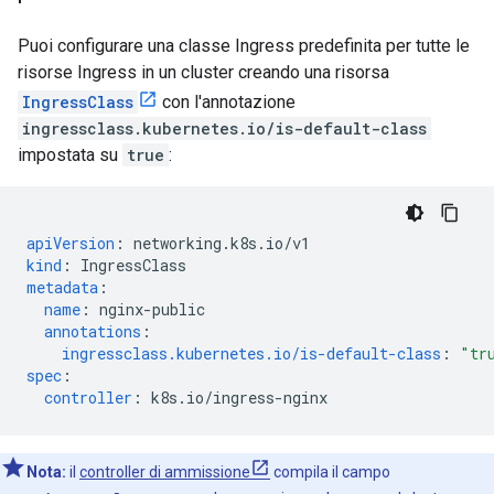
Puoi configurare una classe Ingress predefinita per tutte le
risorse Ingress in un cluster creando una risorsa
IngressClass
con l'annotazione
ingressclass.kubernetes.io/is-default-class
impostata su
true
:
apiVersion
:
networking.k8s.io/v1
kind
:
IngressClass
metadata
:
name
:
nginx-public
annotations
:
ingressclass.kubernetes.io/is-default-class
:
"tr
spec
:
controller
:
k8s.io/ingress-nginx
Nota:
il
controller di ammissione
compila il campo