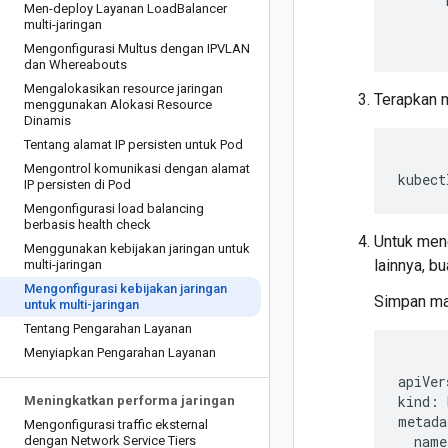
Men-deploy Layanan Load
Balancer
multi-jaringan
Mengonfigurasi Multus dengan IPVLAN
dan Whereabouts
Mengalokasikan resource jaringan
Terapkan 
menggunakan Alokasi Resource
Dinamis
Tentang alamat IP persisten untuk Pod
Mengontrol komunikasi dengan alamat
kubect
IP persisten di Pod
Mengonfigurasi load balancing
berbasis health check
Untuk mene
Menggunakan kebijakan jaringan untuk
lainnya, bu
multi-jaringan
Mengonfigurasi kebijakan jaringan
Simpan ma
untuk multi-jaringan
Tentang Pengarahan Layanan
Menyiapkan Pengarahan Layanan
apiVer
kind:
Meningkatkan performa jaringan
Mengonfigurasi traffic eksternal
name
dengan Network Service Tiers