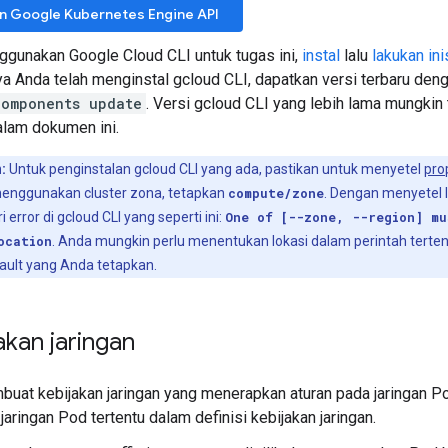
an Google Kubernetes Engine API
gunakan Google Cloud CLI untuk tugas ini,
instal
lalu
lakukan ini
 Anda telah menginstal gcloud CLI, dapatkan versi terbaru deng
components update
. Versi gcloud CLI yang lebih lama mungki
alam dokumen ini.
:
Untuk penginstalan gcloud CLI yang ada, pastikan untuk menyetel
pro
enggunakan cluster zona, tetapkan
compute/zone
. Dengan menyetel l
error di gcloud CLI yang seperti ini:
One of [--zone, --region] mu
ocation
. Anda mungkin perlu menentukan lokasi dalam perintah tertent
ault yang Anda tetapkan.
akan jaringan
buat kebijakan jaringan yang menerapkan aturan pada jaringan 
 jaringan Pod tertentu dalam definisi kebijakan jaringan.