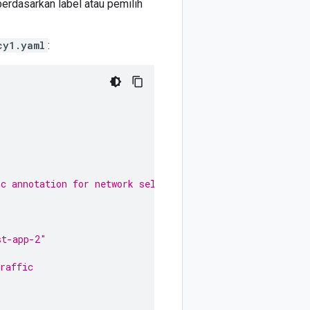
berdasarkan label atau pemilih
cy1.yaml
:
c annotation for network selection
st-app-2"
raffic