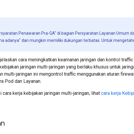
Persyaratan Penawaran Pra-GA" di bagian Persyaratan Layanan Umum d
na adanya" dan mungkin memiliki dukungan terbatas. Untuk mengetahui
elaskan cara meningkatkan keamanan jaringan dan kontrol traffi
ebijakan jaringan multi-jaringan yang berlaku khusus untuk jarin
an multi-jaringan ini mengontrol traffic menggunakan aturan firewa
tara Pod dan Layanan.
ara kerja kebijakan jaringan multi-jaringan, lihat
cara kerja Kebi
an