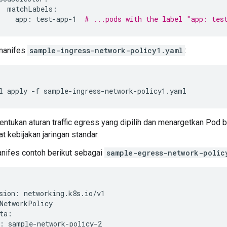
app:
test-app-1
# ...pods with the label "app: tes
manifes
sample-ingress-network-policy1.yaml
:
l
apply
-f
ntukan aturan traffic egress yang dipilih dan menargetkan Pod b
at kebijakan jaringan standar.
nifes contoh berikut sebagai
sample-egress-network-polic
sion:
networking.k8s.io/v1

NetworkPolicy

: