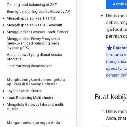
Aktifk
Tentang load balancing di GKE
Bermigrasi dari Ingress ke Gateway API
Untuk meng
Mengekspos aplikasi
HTTP(
S)
sebelumnya
Mengekspos aplikasi AI Generatif
gcloud 
Menggunakan Layanan Load
Balancer
perintah d
Menggunakan Envoy Proxy untuk
melakukan load balancing pada
layanan g
RPC
Catatan
Aturan firewall yang dibuat secara
terutama m
otomatis
menghindari 
Host
Port yang dicadangkan
specify l
dengan def
Menghubungkan dan mengelola
aplikasi di beberapa cluster
Layanan Multi-cluster
Buat kebij
Load Balancing Multi-cluster
Mengelola Gateway Inferensi multi-
cluster
Untuk mem
Anda, lihat
Mengamankan jaringan Anda