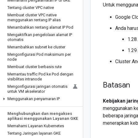
Memahami pengalamatan IP di GKE
Untuk menggunaka
Tentang cluster VPC native
Membuat cluster VPC native
Google Clo
menggunakan rentang IP alias
Menambahkan rentang alamat IP Pod
Anda harus
Mengaktifkan pengelolaan alamat IP
1.28
otomatis
Menambahkan subnet ke cluster
1.29
Mengonfigurasi Pod maksimum per
node
Cluster A
Membuat cluster berbasis rute
Memantau traffic Pod ke Pod dengan
visibilitas intranode
Batasan
Mengonfigurasi jaringan otomatis
untuk VM akselerator
Menggunakan penyamaran IP
Kebijakan jari
menggunakan keb
Menghubungkan dan mengakses
beberapa jaring
aplikasi menggunakan Layanan GKE
menerapkan kebi
Memahami Layanan Kubernetes
Tentang Jaringan layanan GKE