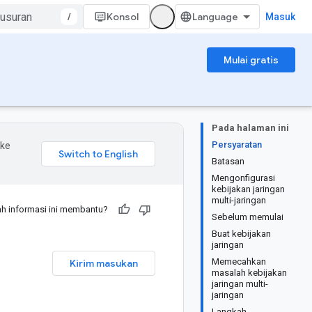
/
Konsol
Masuk
Mulai gratis
Pada halaman ini
Persyaratan
 ke
Batasan
Mengonfigurasi
kebijakan jaringan
multi-jaringan
h informasi ini membantu?
Sebelum memulai
Buat kebijakan
jaringan
Memecahkan
Kirim masukan
masalah kebijakan
jaringan multi-
jaringan
Langkah