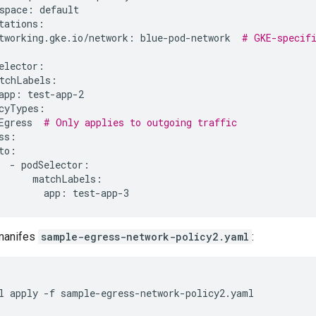
space:
tworking.gke.io/network:
blue-pod-network
# GKE-specif
app:
Egress
# Only applies to outgoing traffic
-
app:
manifes
sample-egress-network-policy2.yaml
:
l
apply
-f