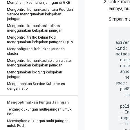
Untuk mene
Memahami keamanan jaringan di GKE
lainnya, b
Mengontrol komunikasi antara Pod dan
Service menggunakan kebijakan
Simpan ma
jaringan
Mengontrol komunikasi aplikasi
menggunakan kebijakan jaringan
Mengontrol traffic keluar Pod
apiVer
menggunakan kebijakan jaringan FQDN
kind:
Mengonfigurasi kebijakan jaringan
cluster
name
Mengontrol komunikasi seluruh cluster
name
menggunakan kebijakan jaringan
Menggunakan logging kebijakan
ne
jaringan
Mengamankan Service Kubernetes
dengan Istio
Mengoptimalkan Fungsi Jaringan
Tentang dukungan multi-jaringan untuk
-
In
Pod
Menyiapkan dukungan multi-jaringan
-
fr
untuk Pod
-