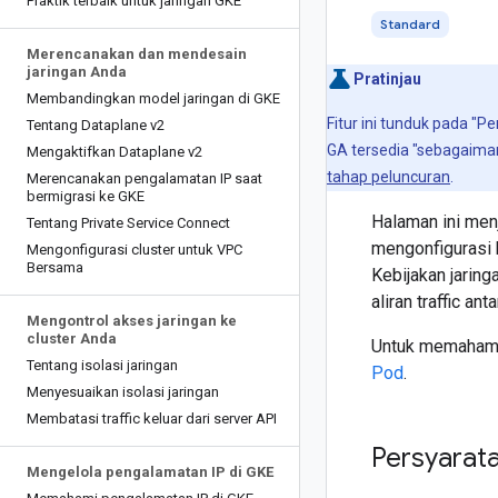
Praktik terbaik untuk jaringan GKE
Standard
Merencanakan dan mendesain
jaringan Anda
Pratinjau
Membandingkan model jaringan di GKE
Fitur ini tunduk pada "
Tentang Dataplane v2
GA tersedia "sebagaima
Mengaktifkan Dataplane v2
tahap peluncuran
.
Merencanakan pengalamatan IP saat
bermigrasi ke GKE
Halaman ini menj
Tentang Private Service Connect
mengonfigurasi k
Mengonfigurasi cluster untuk VPC
Bersama
Kebijakan jaring
aliran traffic an
Mengontrol akses jaringan ke
cluster Anda
Untuk memahami c
Tentang isolasi jaringan
Pod
.
Menyesuaikan isolasi jaringan
Membatasi traffic keluar dari server API
Persyarat
Mengelola pengalamatan IP di GKE