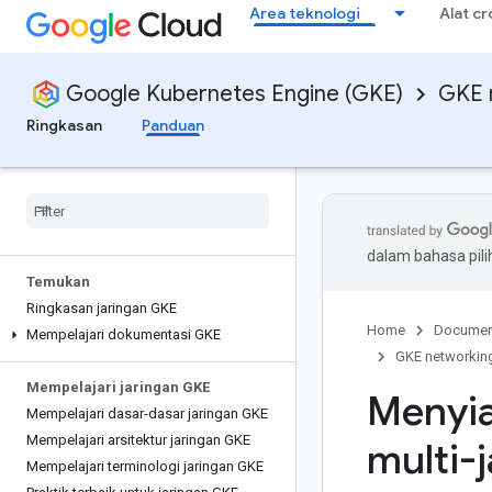
Area teknologi
Alat c
Google Kubernetes Engine (GKE)
GKE 
Ringkasan
Panduan
dalam bahasa pil
Temukan
Ringkasan jaringan GKE
Home
Documen
Mempelajari dokumentasi GKE
GKE networkin
Mempelajari jaringan GKE
Menyia
Mempelajari dasar-dasar jaringan GKE
Mempelajari arsitektur jaringan GKE
multi-
Mempelajari terminologi jaringan GKE