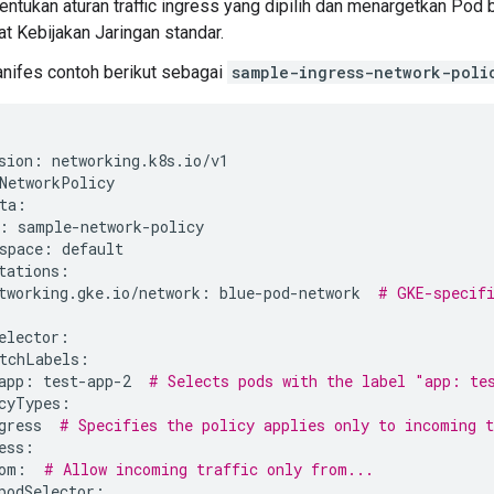
ntukan aturan traffic ingress yang dipilih dan menargetkan Pod 
uat Kebijakan Jaringan standar.
nifes contoh berikut sebagai
sample-ingress-network-poli
sion:
networking.k8s.io/v1

NetworkPolicy

:
space:
tworking.gke.io/network:
blue-pod-network
# GKE-specifi
app:
test-app-2
# Selects pods with the label "app: te
gress
# Specifies the policy applies only to incoming t
om:
# Allow incoming traffic only from...