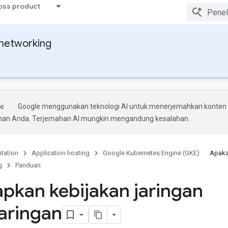
ross product
networking
Google menggunakan teknologi AI untuk menerjemahkan konten
ihan Anda. Terjemahan AI mungkin mengandung kesalahan.
tation
Application hosting
Google Kubernetes Engine (GKE)
Apaka
g
Panduan
pkan kebijakan jaringan
jaringan