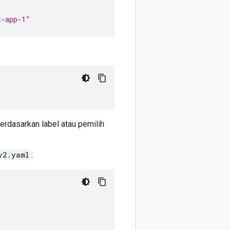
t-app-1"
erdasarkan label atau pemilih
y2.yaml
: