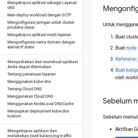
Mengekspos aplikasi sebagai Layanan
Mengonfigu
GKE
Men-deploy workload dengan SCTP
Mengonfigurasi jaringan untuk cluster
Untuk menggunaka
produksi dasar
Mengekspos aplikasi mesh layanan
Buat clus
Mengonfigurasi nama domain dengan
alamat IP statis
Buat
node 
Referensi 
Menyediakan dan membuat aplikasi
Anda dapat ditemukan
Buat kebij
Tentang penemuan layanan
oleh workl
Menggunakan kube-dns
Tentang Cloud DNS
Menggunakan Cloud DNS
Sebelum 
Menggunakan Node
Local DNSCache
Menyiapkan deployment kube-dns
kustom
Sebelum memulai
Aktifkan G
Mengekspos aplikasi dan
melakukan load balancing traffic