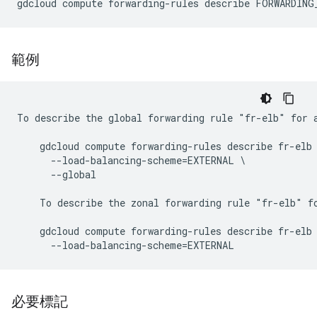
範例
To describe the global forwarding rule "fr-elb" for a
    gdcloud compute forwarding-rules describe fr-elb 
      --load-balancing-scheme=EXTERNAL \

      --global

    To describe the zonal forwarding rule "fr-elb" fo
    gdcloud compute forwarding-rules describe fr-elb 
必要標記