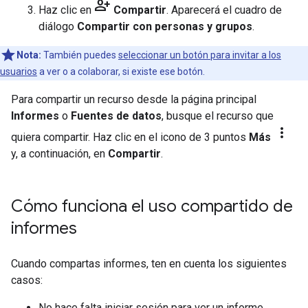
person_add
Haz clic en
Compartir
. Aparecerá el cuadro de
diálogo
Compartir con personas y grupos
.
Nota:
También puedes
seleccionar un botón para invitar a los
usuarios
a ver o a colaborar, si existe ese botón.
Para compartir un recurso desde la página principal
Informes
o
Fuentes de datos
, busque el recurso que
more_vert
quiera compartir. Haz clic en el icono de 3 puntos
Más
y, a continuación, en
Compartir
.
Cómo funciona el uso compartido de
informes
Cuando compartas informes, ten en cuenta los siguientes
casos:
No hace falta iniciar sesión para ver un informe