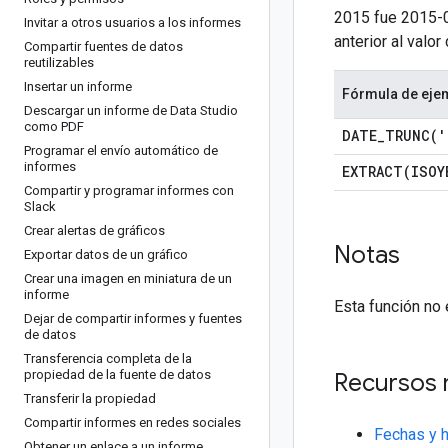
2015 fue 2015-01
Invitar a otros usuarios a los informes
anterior al val
Compartir fuentes de datos
reutilizables
Insertar un informe
Fórmula de eje
Descargar un informe de Data Studio
como PDF
DATE_TRUNC(
'
Programar el envío automático de
informes
EXTRACT(
ISOY
Compartir y programar informes con
Slack
Crear alertas de gráficos
Notas
Exportar datos de un gráfico
Crear una imagen en miniatura de un
informe
Esta función no 
Dejar de compartir informes y fuentes
de datos
Transferencia completa de la
propiedad de la fuente de datos
Recursos 
Transferir la propiedad
Compartir informes en redes sociales
Fechas y 
Obtener un enlace a un informe