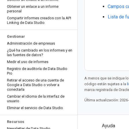
Campos ca
Obtener un enlace a un informe
personal
Lista de f
Compartir informes creados con la API
Linking de Data Studio
Gestionar
Administración de empresas
¿Qué ha cambiado en los informes y en
las fuentes de datos?
Medir el uso de informes
Registro de auditoría de Data Studio
Pro
A menos que se indique lo 
Retirar el acceso de una cuenta de
código están sujetas a la
l
Google a Data Studio o volver a
conectarla
marca registrada de Oracle
Cambiar el idioma de la interfaz de
Última actualización: 2026
usuario
Eliminar el servicio de Data Studio
Recursos
Productos y precios
Ayuda
Newsletter de Data Studio