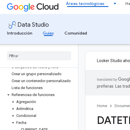
Áreas tecnológicas
He
Acerca de los campos calculados
Usar funciones en campos
calculados
Data Studio
Añadir y editar campos calculados y
solucionar problemas
Introducción
Guías
Comunidad
Literales
Operadores
Expresiones regulares en Data
Studio
Looker Studio aho
Convertir texto y números en fechas
o conjuntos de fecha y hora
Crear un grupo personalizado
Crear un contenedor personalizado
prefieras. Las tr
Lista de funciones
Referencias de funciones
Agregación
Home
Documen
Aritmética
Condicional
DATET
Fecha
CURRENT
_
DATE