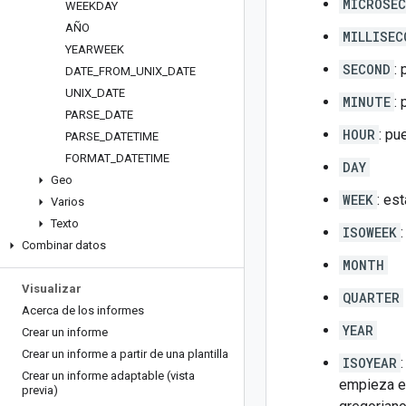
MICROSE
WEEKDAY
AÑO
MILLISEC
YEARWEEK
SECOND
:
DATE
_
FROM
_
UNIX
_
DATE
UNIX
_
DATE
MINUTE
:
PARSE
_
DATE
HOUR
: pu
PARSE
_
DATETIME
FORMAT
_
DATETIME
DAY
Geo
WEEK
: es
Varios
Texto
ISOWEEK
Combinar datos
MONTH
Visualizar
QUARTER
Acerca de los informes
YEAR
Crear un informe
Crear un informe a partir de una plantilla
ISOYEAR
Crear un informe adaptable (vista
empieza el
previa)