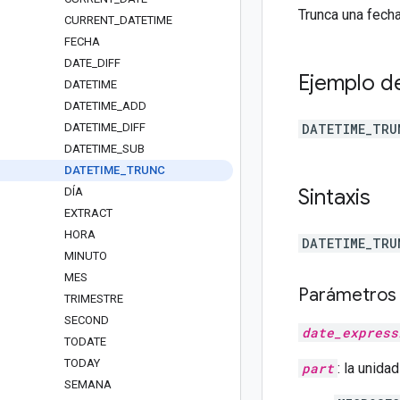
Trunca una fecha
CURRENT
_
DATETIME
FECHA
DATE
_
DIFF
Ejemplo d
DATETIME
DATETIME
_
ADD
DATETIME
_
DIFF
DATETIME_TRU
DATETIME
_
SUB
DATETIME
_
TRUNC
Sintaxis
DÍA
EXTRACT
HORA
DATETIME_TR
MINUTO
MES
Parámetros
TRIMESTRE
SECOND
date_express
TODATE
TODAY
part
: la unid
SEMANA