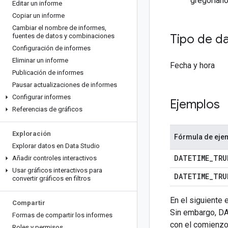
gregoriano
Editar un informe
Copiar un informe
Cambiar el nombre de informes
,
Tipo de d
fuentes de datos y combinaciones
Configuración de informes
Eliminar un informe
Fecha y hora
Publicación de informes
Pausar actualizaciones de informes
Configurar informes
Ejemplos
Referencias de gráficos
Exploración
Fórmula de eje
Explorar datos en Data Studio
DATETIME_TRU
Añadir controles interactivos
Usar gráficos interactivos para
DATETIME_TRU
convertir gráficos en filtros
En el siguiente 
Compartir
Sin embargo, DA
Formas de compartir los informes
con el comienzo 
Roles y permisos