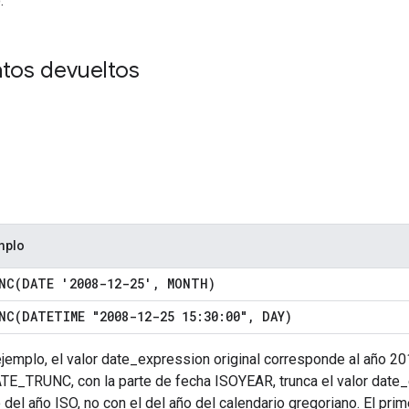
.
atos devueltos
mplo
NC(
DATE '2008-12-25'
,
MONTH)
NC(
DATETIME "2008-12-25 15:30:00"
,
DAY)
ejemplo, el valor date_expression original corresponde al año 20
TE_TRUNC, con la parte de fecha ISOYEAR, trunca el valor date_
del año ISO, no con el del año del calendario gregoriano. El prim