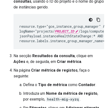
consultas
, usando o ID do projeto e o nome do grupo
de instâncias gerido.
resource.type="gce_instance_group_manager" AND
logName="projects/
PROJECT_ID
/logs/compute.g
jsonPayload.instanceHealthStateChange:* AND

resource.labels.instance_group_manager_name="
Na secção
Resultados da consulta
, clique em
Ações
e, de seguida, em
Criar métrica
.
Na página
Criar métrica de registos
, faça o
seguinte:
Defina o
Tipo de métrica
como
Contador
.
Introduza um
Nome da métrica de registo
,
por exemplo,
health-mig-xyzq
.
Em
Etiquetas
, clique em
Adicionar etiqueta
.