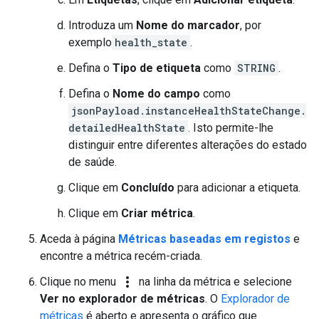
Introduza um
Nome do marcador
, por
exemplo
health_state
.
Defina o
Tipo de etiqueta
como
STRING
.
Defina o
Nome do campo
como
jsonPayload.instanceHealthStateChange.
detailedHealthState
. Isto permite-lhe
distinguir entre diferentes alterações do estado
de saúde.
Clique em
Concluído
para adicionar a etiqueta.
Clique em
Criar métrica
.
Aceda à página
Métricas baseadas em registos
e
encontre a métrica recém-criada.
more_vert
Clique no menu
na linha da métrica e selecione
Ver no explorador de métricas
. O
Explorador de
métricas
é aberto e apresenta o gráfico que