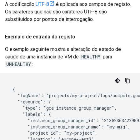
A codificação
UTF-8
é aplicada aos campos de registo.
Os carateres que não são carateres UTF-8 são
substituídos por pontos de interrogação.
Exemplo de entrada do registo
O exemplo seguinte mostra a alteração do estado de
saúde de uma instância de VM de
HEALTHY
para
UNHEALTHY
:
  {

    "logName": "projects/my-project/logs/compute.goo
    "resource": {

      "type": "gce_instance_group_manager",

      "labels": {

        "instance_group_manager_id": "313823634229098
        "instance_group_manager_name": "my-mig",

        "project_id": "my-project",

        "location": "europe-west3"
