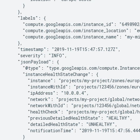
      }

    },

    "labels": {

      "compute.googleapis.com/instance_id": "64989024
      "compute.googleapis.com/instance_location": "eu
      "compute.googleapis.com/instance_name": "my-mi
    },

    "timestamp": "2019-11-19T15:47:57.127Z",

    "severity": "INFO",

    "jsonPayload": {

      "@type": "type.googleapis.com/compute.Instance
      "instanceHealthStateChange": {

        "instance": "projects/my-project/zones/europ
        "instanceWithId": "projects/123456/zones/euro
        "ipAddress": "10.0.0.4",

        "network": "projects/my-project/global/networ
        "networkWithId": "projects/123456/global/netw
        "healthCheck": "projects/my-project/global/h
        "previousDetailedHealthState": "HEALTHY",

        "detailedHealthState": "UNHEALTHY",

        "notificationTime": "2019-11-19T15:47:56.444
      }
