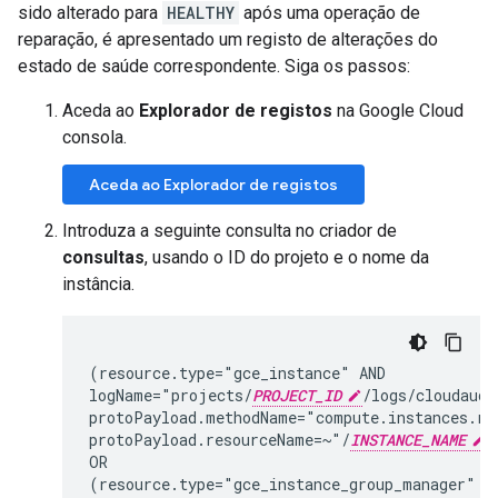
sido alterado para
HEALTHY
após uma operação de
reparação, é apresentado um registo de alterações do
estado de saúde correspondente. Siga os passos:
Aceda ao
Explorador de registos
na Google Cloud
consola.
Aceda ao Explorador de registos
Introduza a seguinte consulta no criador de
consultas
, usando o ID do projeto e o nome da
instância.
(resource.type="gce_instance" AND

logName="projects/
PROJECT_ID
/logs/cloudaudi
protoPayload.methodName="compute.instances.rep
protoPayload.resourceName=~"/
INSTANCE_NAME
$
OR

(resource.type="gce_instance_group_manager" AN