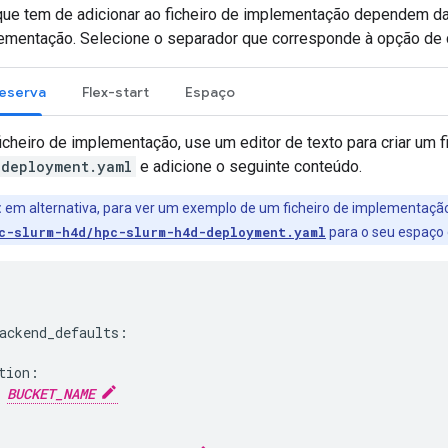
ue tem de adicionar ao ficheiro de implementação dependem d
lementação. Selecione o separador que corresponde à opção de
reserva
Flex-start
Espaço
 ficheiro de implementação, use um editor de texto para criar u
-deployment.yaml
e adicione o seguinte conteúdo.
:
em alternativa, para ver um exemplo de um ficheiro de implementação
c-slurm-h4d/hpc-slurm-h4d-deployment.yaml
para o seu espaço d
ackend_defaults:

tion:

 
BUCKET_NAME