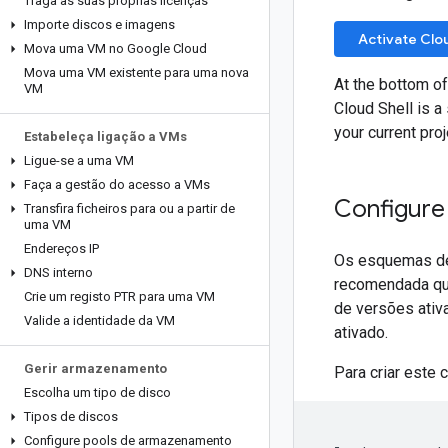
Traga as suas próprias licenças
Importe discos e imagens
Activate Clou
Mova uma VM no Google Cloud
Mova uma VM existente para uma nova
At the bottom o
VM
Cloud Shell is a
your current proj
Estabeleça ligação a VMs
Ligue-se a uma VM
Faça a gestão do acesso a VMs
Configure
Transfira ficheiros para ou a partir de
uma VM
Endereços IP
Os esquemas de 
DNS interno
recomendada qu
Crie um registo PTR para uma VM
de versões ativ
Valide a identidade da VM
ativado.
Gerir armazenamento
Para criar este 
Escolha um tipo de disco
Tipos de discos
Configure pools de armazenamento