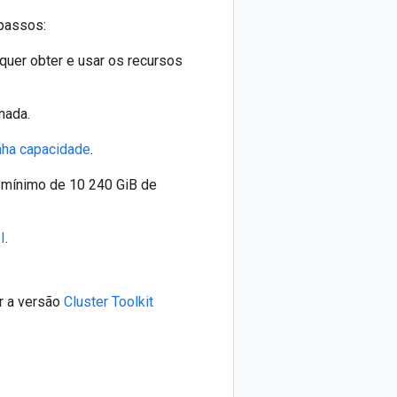
 passos:
quer obter e usar os recursos
nada.
nha capacidade
.
m mínimo de 10 240 GiB de
I
.
ar a versão
Cluster Toolkit