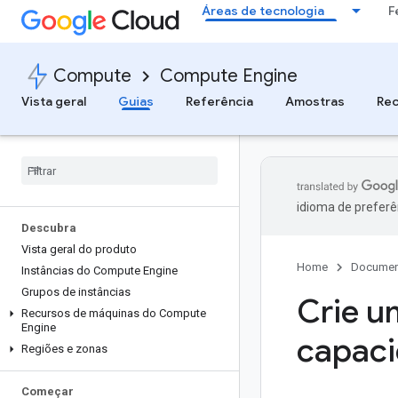
Áreas de tecnologia
F
Compute
Compute Engine
Vista geral
Guias
Referência
Amostras
Rec
idioma de preferê
Descubra
Vista geral do produto
Home
Documen
Instâncias do Compute Engine
Grupos de instâncias
Crie u
Recursos de máquinas do Compute
Engine
capaci
Regiões e zonas
Começar