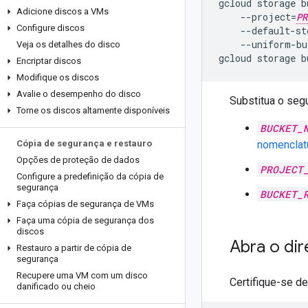
gcloud storage b
Adicione discos a VMs
    --project=
PR
Configure discos
    --default-st
    --uniform-bu
Veja os detalhes do disco
gcloud storage b
Encriptar discos
Modifique os discos
Avalie o desempenho do disco
Substitua o segu
Torne os discos altamente disponíveis
BUCKET_
Cópia de segurança e restauro
nomenclat
Opções de proteção de dados
PROJECT
Configure a predefinição da cópia de
segurança
BUCKET_
Faça cópias de segurança de VMs
Faça uma cópia de segurança dos
discos
Abra o dir
Restauro a partir de cópia de
segurança
Recupere uma VM com um disco
Certifique-se de
danificado ou cheio