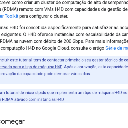
creve como criar um cluster de computação de alto desempenh
ia (RDMA) remoto com VMs H4D com capacidades de gestão de c
er Toolkit
para configurar o cluster.
inas H4D foi concebida especificamente para satisfazer as ne
 exigentes. O H4D oferece instâncias com escalabilidade da car
 RDMA na nuvem com débito de 200 Gbps. Para mais informaçõe
 computação H4D no Google Cloud, consulte o artigo
Série de m
cluir este tutorial, tem de contactar primeiro o seu gestor técnico de
ervada para o tipo de máquina H4D
. Após a aprovação, esta capacidade
aprovação da capacidade pode demorar vários dias.
um tutorial de início rápido que implementa um tipo de máquina H4D no
m RDMA ativado com instâncias H4D.
começar