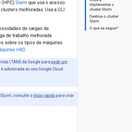
o (HPC)
Slurm
que usa o acesso
implementar o
lusters melhoradas. Usa a CLI
cluster Slurm
Destrua o cluster
Slurm
cessidades de cargas de
O que se segue?
ga de trabalho melhorada
s sobre os tipos de máquinas
áquinas H4D
.
 contas (TAM) da Google para
pedir um
 é adicionada ao seu Google Cloud
 Slurm, consulte o
início rápido
para criar