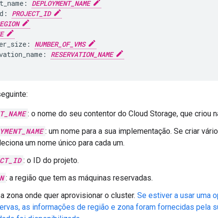
t_name: 
DEPLOYMENT_NAME
d: 
PROJECT_ID
EGION
E
er_size: 
NUMBER_OF_VMS
vation_name: 
RESERVATION_NAME
seguinte:
T_NAME
: o nome do seu contentor do Cloud Storage, que criou n
YMENT_NAME
: um nome para a sua implementação. Se criar vário
leciona um nome único para cada um.
CT_ID
: o ID do projeto.
N
: a região que tem as máquinas reservadas.
: a zona onde quer aprovisionar o cluster.
Se estiver a usar uma
ervas, as informações de região e zona foram fornecidas pela s