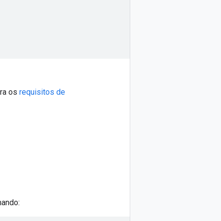
pra os
requisitos de
mando: