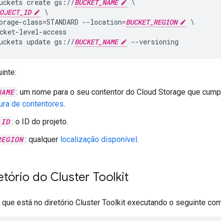
uckets create gs://
BUCKET_NAME
 \

OJECT_ID
 \

orage-class=STANDARD --location=
BUCKET_REGION
 \

cket-level-access

uckets update gs://
BUCKET_NAME
inte:
NAME
: um nome para o seu contentor do Cloud Storage que cum
ura de contentores
.
_ID
: o ID do projeto.
REGION
: qualquer
localização disponível
.
etório do Cluster Toolkit
 que está no diretório Cluster Toolkit executando o seguinte co