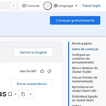
/
Console
Fazer login
Começar gratuitamente
Nesta página
Antes de começar
Configure um
contentor de
armazenamento
Abra o diretório do
Isso foi útil?
Cluster Toolkit
Crie um ficheiro de
implementação
Envie comentários
Aprovisione um
as
cluster Slurm H4D
Estabeleça ligação
ao cluster Slurm
Volte a