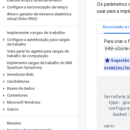
Execute scripts de encerramento
Os parâmetros q
Configure a sincronização de tempo
usar para a imp
Ative o gerador de números aleatórios
virtual (Virtio RNG)
Associado a 
Implemente cargas de trabalho
Configure a autenticação para cargas
Para criar o
de trabalho
h4d-slurm
Vista geral do agente para cargas de
trabalho de computação
Sugestão
Implemente cargas de trabalho do IBM
examples/hp
Spectrum Symphony
Servidores Web
Candidaturas
Bases de dados
Contentores
terraform_b
  type: gcs

Microsoft Windows
  configura
Outros
    bucket:
Monitor
vars:
