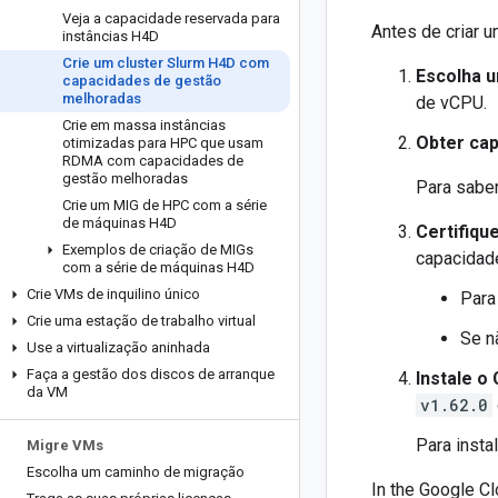
Veja a capacidade reservada para
Antes de criar u
instâncias H4D
Crie um cluster Slurm H4D com
Escolha 
capacidades de gestão
melhoradas
de vCPU.
Crie em massa instâncias
Obter ca
otimizadas para HPC que usam
RDMA com capacidades de
gestão melhoradas
Para saber
Crie um MIG de HPC com a série
de máquinas H4D
Certifiqu
Exemplos de criação de MIGs
capacidad
com a série de máquinas H4D
Crie VMs de inquilino único
Para 
Crie uma estação de trabalho virtual
Se n
Use a virtualização aninhada
Faça a gestão dos discos de arranque
Instale o 
da VM
v1.62.0
Para instal
Migre VMs
Escolha um caminho de migração
In the Google Cl