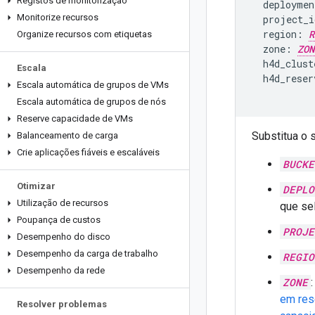
Registos de monitorização
  deploymen
Monitorize recursos
  project_i
  region: 
R
Organize recursos com etiquetas
  zone: 
ZON
  h4d_clust
Escala
  h4d_reser
Escala automática de grupos de VMs
Escala automática de grupos de nós
Reserve capacidade de VMs
Substitua o 
Balanceamento de carga
Crie aplicações fiáveis e escaláveis
BUCKE
Otimizar
DEPLO
Utilização de recursos
que se
Poupança de custos
PROJE
Desempenho do disco
Desempenho da carga de trabalho
REGIO
Desempenho da rede
ZONE
em res
Resolver problemas