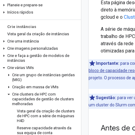
Esta página des
Planeie e prepare-se
direto à memór
Inícios rápidos
gcloud e o
Clust
Crie instâncias
A série de máqu
Vista geral da criação de instâncias
trabalho de HPC
Crie uma instância
através da rede
Crie imagens personalizadas
otimizadas para
Crie e faça a gestão de modelos de
instâncias
Importante:
para con
Crie várias VMs
bloco de capacidade res
Crie um grupo de instâncias geridas
projeto. O processo de 
(MIG)
Criação em massa de VMs
Crie clusters de HPC com
Sugestão:
para ver 
capacidades de gestão de clusters
melhoradas
um cluster do Slurm co
Vista geral da criação de clusters
de HPC com a série de máquinas
H4D
Antes de 
Reserve capacidade através da
sua equipa de conta