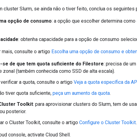
m cluster Slurm, se ainda não o tiver feito, conclua os seguintes
uma opção de consumo
: a opção que escolher determina como 
pacidade
: obtenha capacidade para a opção de consumo selecio
 mais, consulte o artigo
Escolha uma opção de consumo e obte
e-se de que tem quota suficiente do Filestore
: precisa de u
e zonal (também conhecida como SSD de alta escala).
verificar a quota, consulte o artigo
Veja a quota específica da AP
ão tiver quota suficiente,
peça um aumento da quota
.
Cluster Toolkit
: para aprovisionar clusters do Slurm, tem de us
ou posterior.
ar o Cluster Toolkit, consulte o artigo
Configure o Cluster Toolkit
.
oud console, activate Cloud Shell.