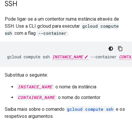
SSH
Pode ligar-se a um contentor numa instância através de
SSH. Use a CLI gcloud para executar
gcloud compute
ssh
com a flag
--container
:
gcloud compute ssh 
INSTANCE_NAME
 --container 
CONTA
Substitua o seguinte:
INSTANCE_NAME
: o nome da instância
CONTAINER_NAME
: o nome do contentor
Saiba mais sobre o comando
gcloud compute ssh
e os
respetivos argumentos.